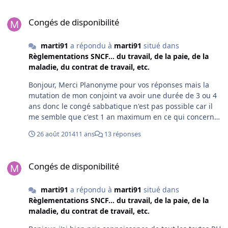
Congés de disponibilité
Congés de disponibilité
marti91
a répondu à
marti91
situé dans
Règlementations SNCF... du travail, de la paie, de la
maladie, du contrat de travail, etc.
Bonjour, Merci Planonyme pour vos réponses mais la
mutation de mon conjoint va avoir une durée de 3 ou 4
ans donc le congé sabbatique n'est pas possible car il
me semble que c'est 1 an maximum en ce qui concerne
les autres congés êtes vous sur de vous ? Auriez vous
26 août 2014
11 ans
13 réponses
un contact à me donner ? Je vous remercie.
Cordialement
Congés de disponibilité
Congés de disponibilité
marti91
a répondu à
marti91
situé dans
Règlementations SNCF... du travail, de la paie, de la
maladie, du contrat de travail, etc.