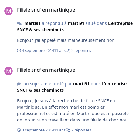
Filiale sncf en martinique
Filiale sncf en martinique
marti91
a répondu à
marti91
situé dans
L'entreprise
SNCF & ses cheminots
Bonjour, J'ai appelé mais malheureusement non.
4 septembre 2014
11 ans
2 réponses
Filiale sncf en martinique
Filiale sncf en martinique
un sujet a été posté par
marti91
dans
L'entreprise
SNCF & ses cheminots
Bonjour, Je suis à la recherche de filiale SNCF en
Martinique. En effet mon mari est pompier
professionnel et est muté en Martinique est il possible
de le suivre en travaillant dans une filiale de chez nous
? Cordialement.
3 septembre 2014
11 ans
2 réponses