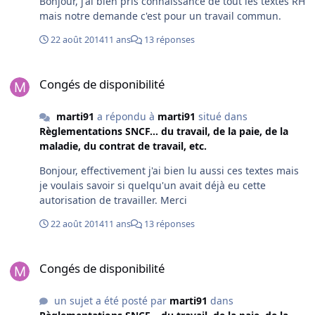
Bonjour, j'ai bien pris connaissance de tout les textes RH
mais notre demande c'est pour un travail commun.
22 août 2014
11 ans
13 réponses
Congés de disponibilité
Congés de disponibilité
marti91
a répondu à
marti91
situé dans
Règlementations SNCF... du travail, de la paie, de la
maladie, du contrat de travail, etc.
Bonjour, effectivement j'ai bien lu aussi ces textes mais
je voulais savoir si quelqu'un avait déjà eu cette
autorisation de travailler. Merci
22 août 2014
11 ans
13 réponses
Congés de disponibilité
Congés de disponibilité
un sujet a été posté par
marti91
dans