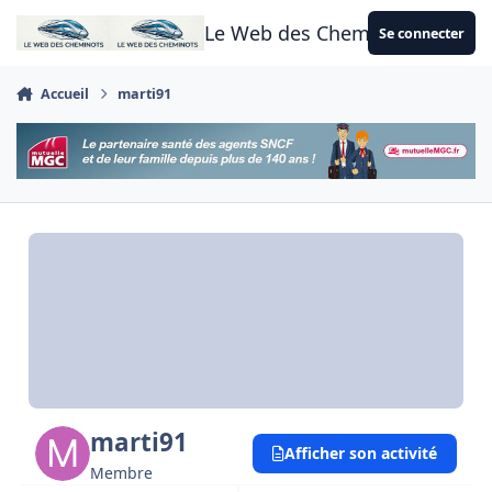
Aller au contenu
Le Web des Cheminots
Se connecter
Accueil
marti91
marti91
Afficher son activité
Membre