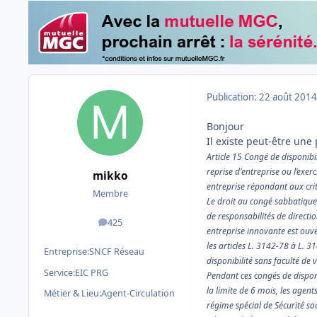
Publication:
22 août 2014
Bonjour
Il existe peut-être une p
Article 15 Congé de disponibil
reprise d'entreprise ou l’exer
mikko
entreprise répondant aux cri
Membre
Le droit au congé sabbatique e
de responsabilités de directi
425
messages
entreprise innovante est ouve
les articles L. 3142-78 à L. 
Entreprise:
SNCF Réseau
disponibilité sans faculté de
Service:
EIC PRG
Pendant ces congés de disponi
la limite de 6 mois, les agent
Métier & Lieu:
Agent-Circulation
régime spécial de Sécurité soc