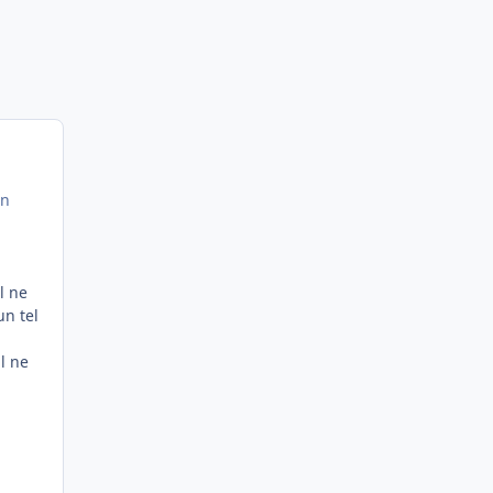
un
l ne
un tel
l ne