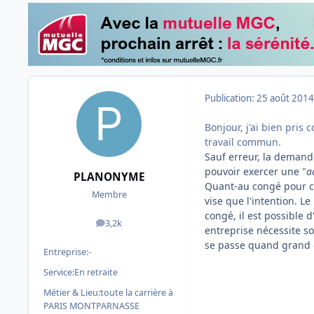
Publication:
25 août 2014
Bonjour, j'ai bien pris
travail commun.
Sauf erreur, la demand
pouvoir exercer une "
a
PLANONYME
Quant-au congé pour cré
Membre
vise que l'intention. Le
congé, il est possible d
3,2k
messages
entreprise nécessite so
se passe quand grand 
Entreprise:
-
Service:
En retraite
Métier & Lieu:
toute la carrière à
PARIS MONTPARNASSE