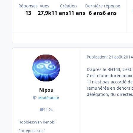
Réponses
Vues
Création
Dernière réponse
13
27,9k
11 ans
11 ans
6 ans
6 ans
Publication:
21 août 2014
D'après le RH143, c'es
C'est d'une durée maxi 
"il n'est pas accordé d
rémunérée en dehors de
Nipou
délégation, du directeu
Modérateur
11,2k
messages
Hobbies:
Wan Kenobi
Entreprise:
sncf