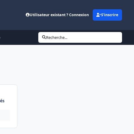
Utilisateur existant ? Connexion
S’inscrire
é
Recherche...
és