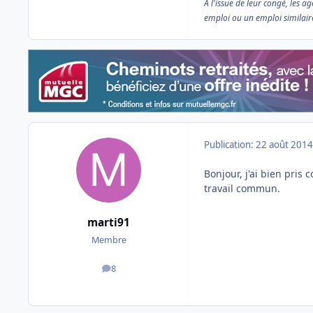
A l'issue de leur congé, les 
emploi ou un emploi similaire
Publication:
22 août 2014
Bonjour, j'ai bien pris
travail commun.
marti91
Membre
8
messages