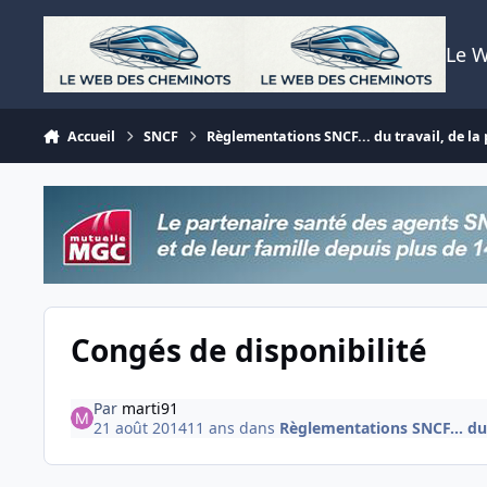
Aller au contenu
Le 
Accueil
SNCF
Règlementations SNCF... du travail, de la p
Congés de disponibilité
Par
marti91
21 août 2014
11 ans
dans
Règlementations SNCF... du t