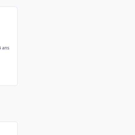
4 ans
Most Popular Posts