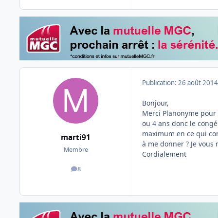
Publication:
26 août 2014
Bonjour,
Merci Planonyme pour v
ou 4 ans donc le congé 
maximum en ce qui conc
marti91
à me donner ? Je vous 
Membre
Cordialement
8
messages