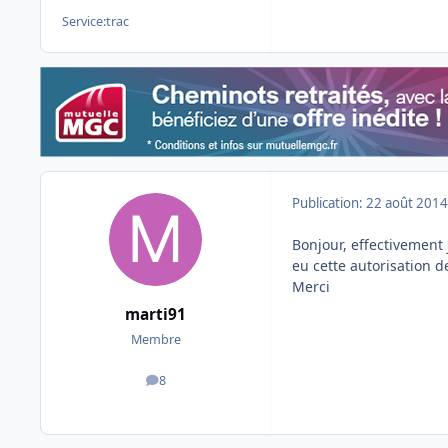
Service:
trac
Publication:
22 août 2014
Bonjour, effectivement j
eu cette autorisation de
Merci
marti91
Membre
8
messages