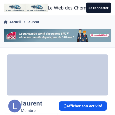
Aller au contenu
Le Web des Cheminots
Se connecter
Accueil
laurent
laurent
Afficher son activité
Membre