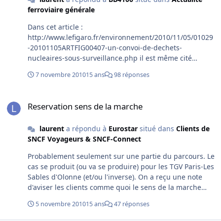
2011, à Lyon, ==> 05-09 septembre 2011, à Toulouse.
ferroviaire générale
==> (et probablement stage en Allemagne fin
septembre) En général, cours le matin (initiation /
Dans cet article :
perfectionnement), excursions/visites l'après-midi.
http://www.lefigaro.fr/environnement/2010/11/05/01029
Réservé en priorité aux cheminots et ayant-droit, mais
-20101105ARTFIG00407-un-convoi-de-dechets-
ouvert à tous dans la limite des places disponibles. Pour
nucleaires-sous-surveillance.php il est même cité
plus d'infos : ici. Bonne journée à tous ! Laurent ----
Guillaume Pépy : Est-ce vrai ? Si c'est vrai, l'opacité se
7 novembre 2010
15 ans
98 réponses
confirme (d'ailleurs, déjà confirmée depuis longtemps !),
mais notre président qui intervient... Dormez
Reservation sens de la marche
tranquilles, citoyens... et cheminots ! laurent
Reservation sens de la marche
laurent
a répondu à
Eurostar
situé dans
Clients de
SNCF Voyageurs & SNCF-Connect
Probablement seulement sur une partie du parcours. Le
cas se produit (ou va se produire) pour les TGV Paris-Les
Sables d'Olonne (et/ou l'inverse). On a reçu une note
d'aviser les clients comme quoi le sens de la marche
était garanti uniquement entre Nantes et Paris. (si je me
5 novembre 2010
15 ans
47 réponses
souviens bien). Bonne soirée ! Laurent