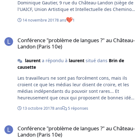
Dominique Gautier, 9 rue du Château-Landon (siège de
l'UAICF, Union Artistique et Intellectuelle des Cheminots
Français), samedi prochain 18 novembre à 15 heures.
14 novembre 2017
8 ans
1
Toutes les infos dans l'image ou bien sur cette page.
Conférence "problème de langues ?" au Château-Landon (Paris 10e
Conférence "problème de langues ?" au Château-
Landon (Paris 10e)
laurent
a répondu à
laurent
situé dans
Brin de
causette
Les travailleurs ne sont pas forcément cons, mais ils
croient ce que les médias leur disent de croire, et les
médias indépendants du pouvoir sont rares... Et
heureusement que ceux qui proposent de bonnes idées
(droits des handicapés, des femmes, etc.) persistent
13 octobre 2017
8 ans
5 réponses
dans leurs combats et ne renoncent pas face à
l'opposition des dirigeants. Petit à petit,
Conférence "problème de langues ?" au Château-Landon (Paris 10e
malheureusement trop lentement, la société progresse
Conférence "problème de langues ?" au Château-
et notamment pour ceux qui ne sont pas en haut. > et
Landon (Paris 10e)
pour les traducteurs automatiques ...maintenant c'est a