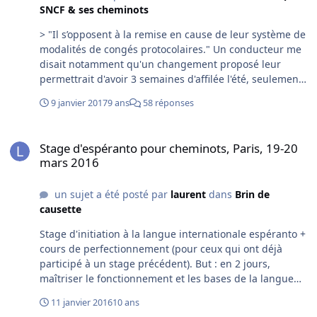
ceux que ça intéresse, un stage :
SNCF & ses cheminots
http://laurent.lautre.net/afce/spip.php?article16 )
> "Il s’opposent à la remise en cause de leur système de
modalités de congés protocolaires." Un conducteur me
disait notamment qu'un changement proposé leur
permettrait d'avoir 3 semaines d'affilée l'été, seulement
une fois tous les 9 ans.
9 janvier 2017
9 ans
58 réponses
Stage d'espéranto pour cheminots, Paris, 19-20 mars 2016
Stage d'espéranto pour cheminots, Paris, 19-20
mars 2016
un sujet a été posté par
laurent
dans
Brin de
causette
Stage d'initiation à la langue internationale espéranto +
cours de perfectionnement (pour ceux qui ont déjà
participé à un stage précédent). But : en 2 jours,
maîtriser le fonctionnement et les bases de la langue
pour pouvoir ensuite les approfondir seul. Organisé par
11 janvier 2016
10 ans
l'AFCE, Association Française des Cheminots pour