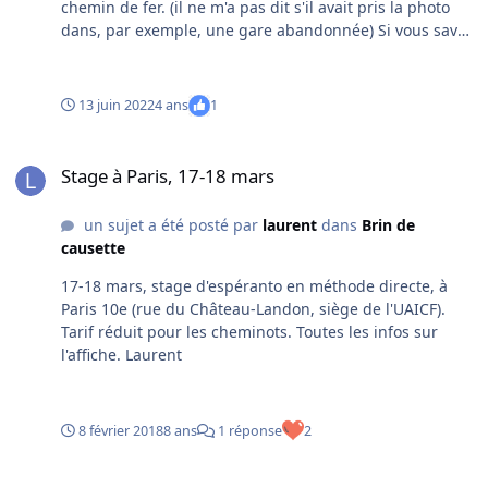
chemin de fer. (il ne m'a pas dit s'il avait pris la photo
dans, par exemple, une gare abandonnée) Si vous savez
ce que c'est, je suis preneur. Merci d'avance. Laurent
13 juin 2022
4 ans
1
Stage à Paris, 17-18 mars
Stage à Paris, 17-18 mars
un sujet a été posté par
laurent
dans
Brin de
causette
17-18 mars, stage d'espéranto en méthode directe, à
Paris 10e (rue du Château-Landon, siège de l'UAICF).
Tarif réduit pour les cheminots. Toutes les infos sur
l'affiche. Laurent
8 février 2018
8 ans
1 réponse
2
Conférence : "L’Union Européenne et les langues : mythes et réalit