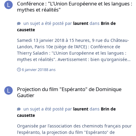
Conférence : "L’Union Européenne et les langues :
mythes et réalités"
un sujet a été posté par
laurent
dans
Brin de
causette
Samedi 13 janvier 2018 à 15 heures, 9 rue du Château-
Landon, Paris 10e (siège de l’AFCE) : Conférence de
Thierry Saladin : "L’Union Européenne et les langues :
mythes et réalités". Avertissement : bien qu'organisée
par l'AFCE, cette conférence traite UNIQUEMENT de
6 janvier 2018
8 ans
l’Union Européenne et de ses langues, AUCUNEMENT de
l’espéranto. Laurent
Projection du film "Espéranto" de Dominique Gautier
Projection du film "Espéranto" de Dominique
Gautier
un sujet a été posté par
laurent
dans
Brin de
causette
Organisée par l'association des cheminots français pour
l'espéranto, la projection du film "Espéranto" de