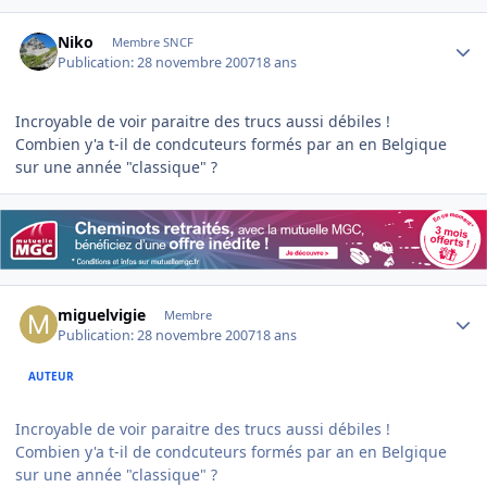
Author stats
Niko
Membre SNCF
Publication:
28 novembre 2007
18 ans
Incroyable de voir paraitre des trucs aussi débiles !
Combien y'a t-il de condcuteurs formés par an en Belgique
sur une année "classique" ?
Author stats
miguelvigie
Membre
Publication:
28 novembre 2007
18 ans
AUTEUR
Incroyable de voir paraitre des trucs aussi débiles !
Combien y'a t-il de condcuteurs formés par an en Belgique
sur une année "classique" ?