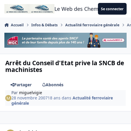
Aller au contenu
Le Web des Cheminots
Se connecter
Accueil
Infos & Débats
Actualité ferroviaire générale
Ar
Arrêt du Conseil d'Etat prive la SNCB de
machinistes
Partager
Abonnés
Par
miguelvigie
28 novembre 2007
18 ans
dans
Actualité ferroviaire
générale
Author stats