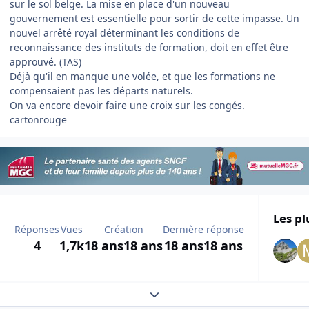
sur le sol belge. La mise en place d'un nouveau
gouvernement est essentielle pour sortir de cette impasse. Un
nouvel arrêté royal déterminant les conditions de
reconnaissance des instituts de formation, doit en effet être
approuvé. (TAS)
Déjà qu'il en manque une volée, et que les formations ne
compensaient pas les départs naturels.
On va encore devoir faire une croix sur les congés.
cartonrouge
Les pl
Réponses
Vues
Création
Dernière réponse
4
1,7k
18 ans
18 ans
18 ans
18 ans
Expand topic overview