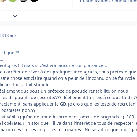
19 publications
3 publicatio
Expand topic overview
008
18 ans
idique !!!!
..
nt gros !!!! mais si c'est vrai aucune complaisance...
peu arrêter de rêver à des pratiques incongrues, sous prétexte que
. Une chose est claire quand on a peur de l'inconnu on se fourvoie
chés tout à fait stupides.
éellement que sous un prétexte de pseudo rentabilité on nous
 les dispositifs de sécurité???? Réellement tu crois à ce que tu dis?
irectement, sans appliquer le GD, je crois que les tests de recrute
 obsolètes non???
it Véolia (qu'on ne traite bizarrement jamais de brigands...), ECR, 
ue l'opérateur "historique", il va dans l'intérêt de tous de respecter l
maximales sur les emprises ferroviaires...Ne serait ce que pour ga
.