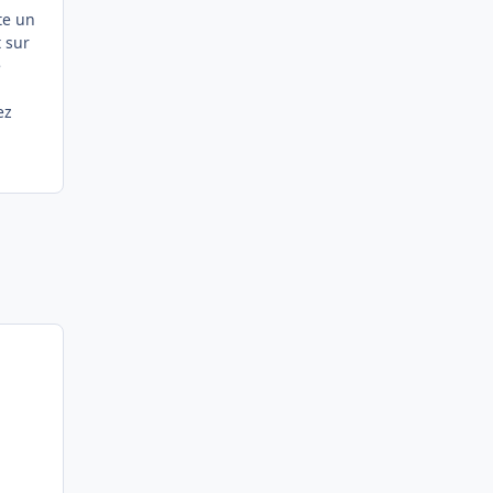
te un
t sur
e
ez