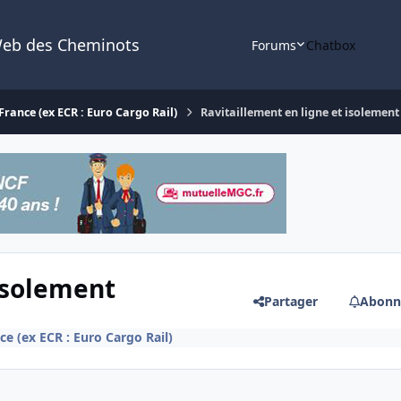
Web des Cheminots
Forums
Chatbox
rance (ex ECR : Euro Cargo Rail)
Ravitaillement en ligne et isolement
 isolement
Partager
Abonn
e (ex ECR : Euro Cargo Rail)