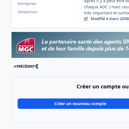
Après il y a peut être e
Entreprise:
-
chaque ADC
) mais ceu
Service:
non
très important et surtou
Modifié
4 mars 2008
PREMIÈRE PAGE
PRÉCÉDENT
1
2
Créer un compte ou
Créer un nouveau compte