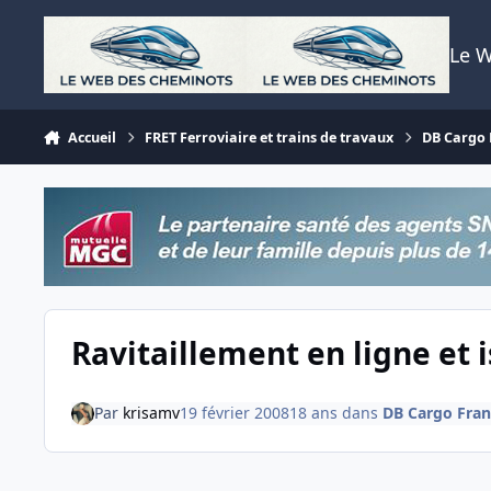
Aller au contenu
Le 
Accueil
FRET Ferroviaire et trains de travaux
DB Cargo F
Ravitaillement en ligne et
Par
krisamv
19 février 2008
18 ans
dans
DB Cargo Franc