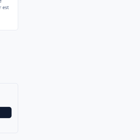
e
r est