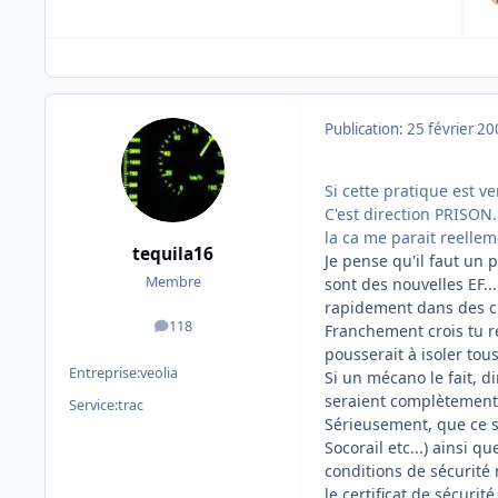
Publication:
25 février 2
Si cette pratique est ver
C'est direction PRISON..
la ca me parait reelleme
tequila16
Je pense qu'il faut un 
Membre
sont des nouvelles EF..
rapidement dans des cli
118
Franchement crois tu r
messages
pousserait à isoler tous
Entreprise:
veolia
Si un mécano le fait, d
seraient complètement
Service:
trac
Sérieusement, que ce so
Socorail etc...) ainsi q
conditions de sécurité 
le certificat de sécurité