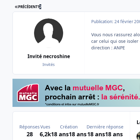
PREMIÈRE PAGE
PRÉCÉDENT
1
2
Publication:
24 février 2
Vous nous rassurez alor
car celui qui ose isoler 
direction : ANPE
Invité necroshine
Invités
L
Réponses
Vues
Création
Dernière réponse
28
6,2k
18 ans
18 ans
18 ans
18 ans