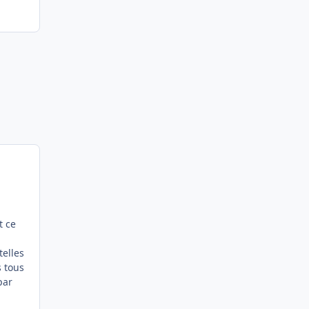
t ce
telles
s tous
par