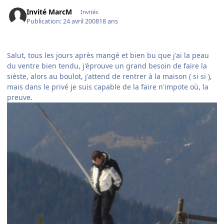
Invité MarcM
Invités
Publication:
24 avril 2008
18 ans
Salut, tous les jours après mangé et bien bu que j'ai la peau
du ventre bien tendu, j'éprouve un grand besoin de faire la
sièste, alors au boulot, j'attend de rentrer à la maison ( si si ),
mais dans le privé je suis capable de la faire n'impote où, la
preuve.