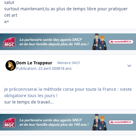
salut
surtout maintenant,tu as plus de temps libre pour pratiquer
cet art
a+
Author stats
Dom Le Trappeur
Membre SNCF
Publication:
23 avril 2008
18 ans
Je préconniserai la méthode corse pour toute la France : sieste
obligatoire tous les jours !
sur le temps de travail...