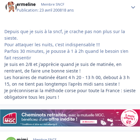
ermeline
Membre SNCF
Publication:
23 avril 2008
18 ans
Depuis que je suis à la sncf, je crache pas non plus sur la
sieste.
Pour attaquer les nuits, c'est indispensable !!!
Parfois 30 minutes, je pousse à 1 à 2h quand le besoin s'en
fait ressentir
Je suis en 2/8 et j'apprècie quand je suis de matinée, en
rentrant, de faire une bonne sieste !
Les horaires de matinée étant 4 h 20 - 13 h 00, debout à 3 h
15, on ne tient pas longtemps l'après midi sans sieste !
Je préconniserai la méthode corse pour toute la France : sieste
obligatoire tous les jours !
Author stats
mimi
Membre SNCF