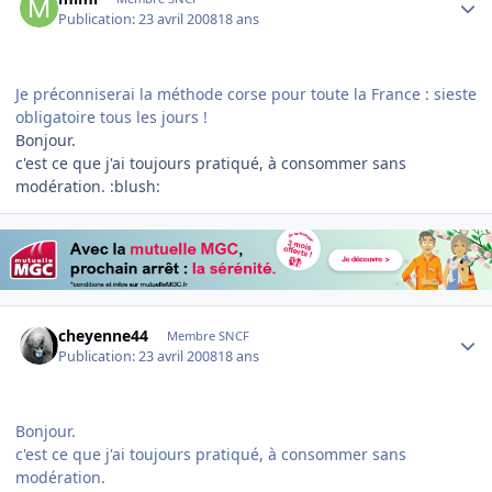
Publication:
23 avril 2008
18 ans
Je préconniserai la méthode corse pour toute la France : sieste
obligatoire tous les jours !
Bonjour.
c'est ce que j'ai toujours pratiqué, à consommer sans
modération. :blush:
Author stats
cheyenne44
Membre SNCF
Publication:
23 avril 2008
18 ans
Bonjour.
c'est ce que j'ai toujours pratiqué, à consommer sans
modération.