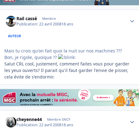
Author stats
Rail cassé
Membre
Publication:
22 avril 2008
18 ans
AUTEUR
Mais tu crois qu'on fait quoi la nuit sur nos machines ???
Bon, je rigole, quoique ??
Salut CRL cool, justement, comment faites vous pour garder
les yeux ouverts? Il parait qu'il faut garder l'envie de pisser,
cela évite de s'endormir.
Author stats
cheyenne44
Membre SNCF
Publication:
22 avril 2008
18 ans