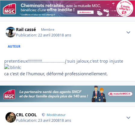
Author stats
Rail cassé
Membre
Publication:
22 avril 2008
18 ans
AUTEUR
pretentieux!!!!!!!!!!!!...................j'suis jaloux,c'est trop injuste
ca c'est de l'humour, déformé professionnellement.
Author stats
CRL COOL
Modérateur
Publication:
23 avril 2008
18 ans