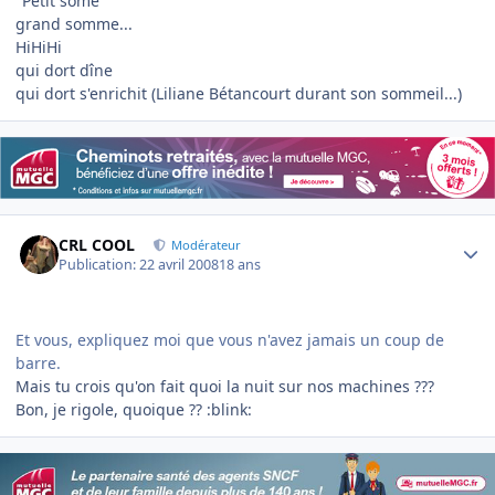
"Petit some"
grand somme...
HiHiHi
qui dort dîne
qui dort s'enrichit (Liliane Bétancourt durant son sommeil...)
Author stats
CRL COOL
Modérateur
Publication:
22 avril 2008
18 ans
Et vous, expliquez moi que vous n'avez jamais un coup de
barre.
Mais tu crois qu'on fait quoi la nuit sur nos machines ???
Bon, je rigole, quoique ?? :blink: