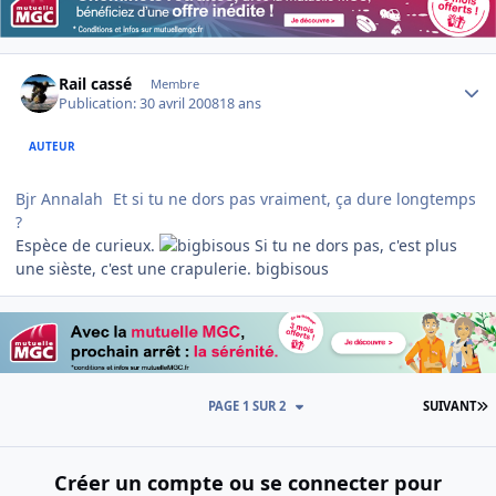
Author stats
Rail cassé
Membre
Publication:
30 avril 2008
18 ans
AUTEUR
Bjr Annalah
Et si tu ne dors pas vraiment, ça dure longtemps
?
Espèce de curieux.
Si tu ne dors pas, c'est plus
une sièste, c'est une crapulerie. bigbisous
D
PAGE 1 SUR 2
SUIVANT
Créer un compte ou se connecter pour