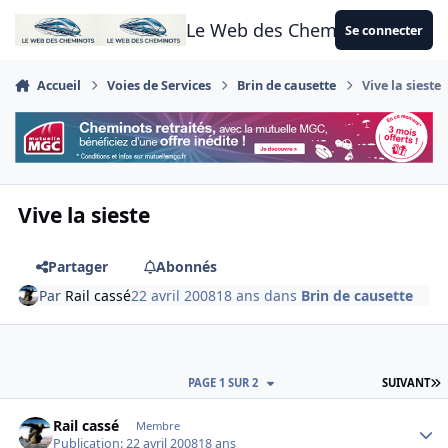
Aller au contenu
Le Web des Cheminots
Se connecter
Accueil
Voies de Services
Brin de causette
Vive la sieste
Vive la sieste
Partager
Abonnés
Par
Rail cassé
22 avril 2008
18 ans
dans
Brin de causette
D
PAGE 1 SUR 2
SUIVANT
Author stats
Rail cassé
Membre
Publication:
22 avril 2008
18 ans