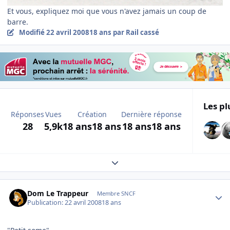
Et vous, expliquez moi que vous n'avez jamais un coup de
barre.
Modifié
22 avril 2008
18 ans
par Rail cassé
Les pl
Réponses
Vues
Création
Dernière réponse
28
5,9k
18 ans
18 ans
18 ans
18 ans
Expand topic overview
Author stats
Dom Le Trappeur
Membre SNCF
Publication:
22 avril 2008
18 ans