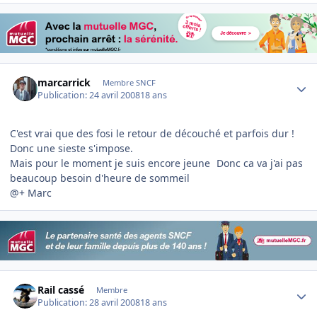
Author stats
marcarrick
Membre SNCF
Publication:
24 avril 2008
18 ans
C'est vrai que des fosi le retour de découché et parfois dur !
Donc une sieste s'impose.
Mais pour le moment je suis encore jeune
Donc ca va j'ai pas
beaucoup besoin d'heure de sommeil
@+ Marc
Author stats
Rail cassé
Membre
Publication:
28 avril 2008
18 ans