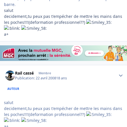
barre.
salut
decidement,tu peux pas t'empécher de mettre les mains dans
les poches!!!!(deformation professionnel??)
a+
Author stats
Rail cassé
Membre
Publication:
22 avril 2008
18 ans
AUTEUR
salut
decidement,tu peux pas t'empécher de mettre les mains dans
les poches!!!!(deformation professionnel??)
a+