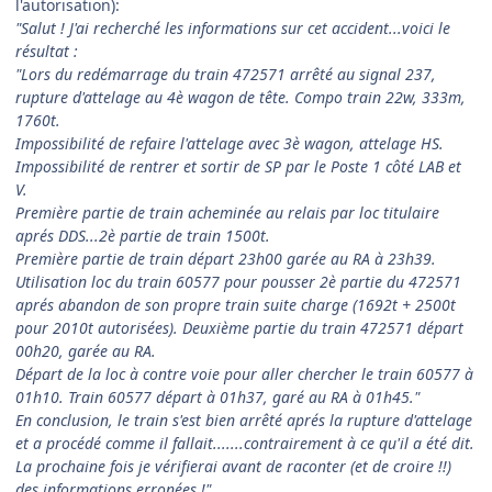
l'autorisation):
"Salut ! J'ai recherché les informations sur cet accident...voici le
résultat :
"Lors du redémarrage du train 472571 arrêté au signal 237,
rupture d'attelage au 4è wagon de tête. Compo train 22w, 333m,
1760t.
Impossibilité de refaire l'attelage avec 3è wagon, attelage HS.
Impossibilité de rentrer et sortir de SP par le Poste 1 côté LAB et
V.
Première partie de train acheminée au relais par loc titulaire
aprés DDS...2è partie de train 1500t.
Première partie de train départ 23h00 garée au RA à 23h39.
Utilisation loc du train 60577 pour pousser 2è partie du 472571
aprés abandon de son propre train suite charge (1692t + 2500t
pour 2010t autorisées). Deuxième partie du train 472571 départ
00h20, garée au RA.
Départ de la loc à contre voie pour aller chercher le train 60577 à
01h10. Train 60577 départ à 01h37, garé au RA à 01h45."
En conclusion, le train s'est bien arrêté aprés la rupture d'attelage
et a procédé comme il fallait.......contrairement à ce qu'il a été dit.
La prochaine fois je vérifierai avant de raconter (et de croire !!)
des informations erronées !"