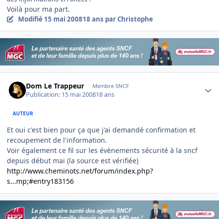
Voilà pour ma part.
Modifié
15 mai 2008
18 ans
par Christophe
Author stats
Dom Le Trappeur
Membre SNCF
Publication:
15 mai 2008
18 ans
AUTEUR
Et oui c'est bien pour ça que j'ai demandé confirmation et
recoupement de l'information.
Voir également ce fil sur les évènements sécurité à la sncf
depuis début mai (la source est vérifiée)
http://www.cheminots.net/forum/index.php?
s...mp;#entry183156