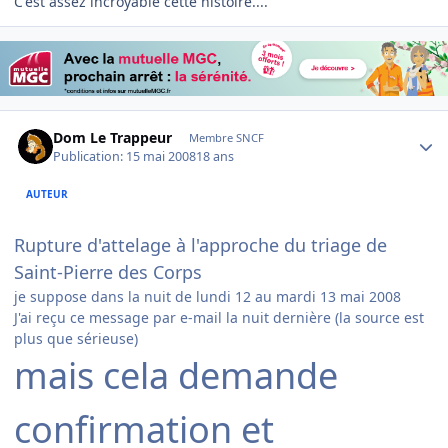
C'est assez incroyable cette histoire....
Author stats
Dom Le Trappeur
Membre SNCF
Publication:
15 mai 2008
18 ans
AUTEUR
Rupture d'attelage à l'approche du triage de
Saint-Pierre des Corps
je suppose dans la nuit de lundi 12 au mardi 13 mai 2008
J'ai reçu ce message par e-mail la nuit dernière (la source est
plus que sérieuse)
mais cela demande
confirmation et