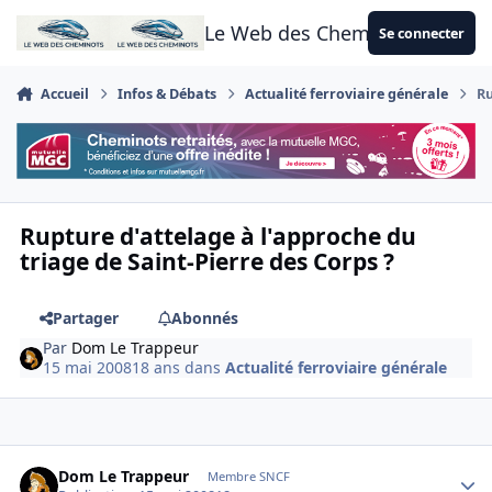
Aller au contenu
Le Web des Cheminots
Se connecter
Accueil
Infos & Débats
Actualité ferroviaire générale
Ru
Rupture d'attelage à l'approche du
triage de Saint-Pierre des Corps ?
Partager
Abonnés
Par
Dom Le Trappeur
15 mai 2008
18 ans
dans
Actualité ferroviaire générale
Author stats
Dom Le Trappeur
Membre SNCF