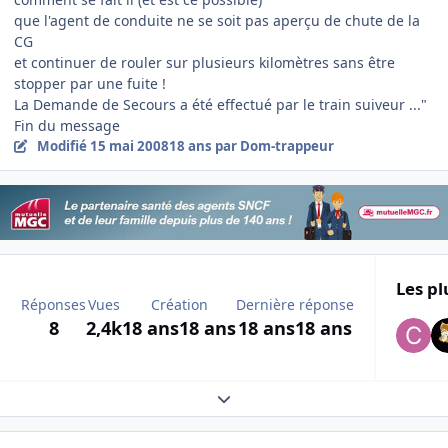
que l'agent de conduite ne se soit pas aperçu de chute de la
CG
et continuer de rouler sur plusieurs kilomètres sans être
stopper par une fuite !
La Demande de Secours a été effectué par le train suiveur ..."
Fin du message
Modifié
15 mai 2008
18 ans
par Dom-trappeur
Les pl
Réponses
Vues
Création
Dernière réponse
8
2,4k
18 ans
18 ans
18 ans
18 ans
Expand topic overview
Author stats