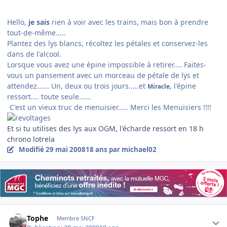
Hello,
je sais
rien à voir avec les trains, mais bon à prendre
tout-de-même.....
Plantez des lys blancs, récoltez les pétales et conservez-les
dans de l'alcool.
Lorsque vous avez une épine impossible à retirer.... Faites-
vous un pansement avec un morceau de pétale de lys et
attendez...... Un, deux ou trois jours.....et
, l'épine
Miracle
ressort.... toute seule......
C'est un vieux truc de menuisier..... Merci les Menuisiers !!!!
Et si tu utilises des lys aux OGM, l'écharde ressort en 18 h
chrono lotrela
Modifié
29 mai 2008
18 ans
par michael02
Author stats
Tophe
Membre SNCF