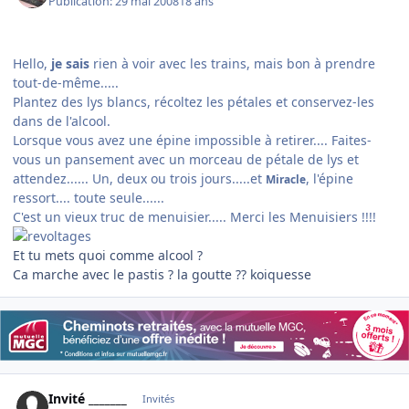
Publication:
29 mai 2008
18 ans
Hello,
je sais
rien à voir avec les trains, mais bon à prendre
tout-de-même.....
Plantez des lys blancs, récoltez les pétales et conservez-les
dans de l'alcool.
Lorsque vous avez une épine impossible à retirer.... Faites-
vous un pansement avec un morceau de pétale de lys et
attendez...... Un, deux ou trois jours.....et
, l'épine
Miracle
ressort.... toute seule......
C'est un vieux truc de menuisier..... Merci les Menuisiers !!!!
Et tu mets quoi comme alcool ?
Ca marche avec le pastis ? la goutte ?? koiquesse
Invité _______
Invités