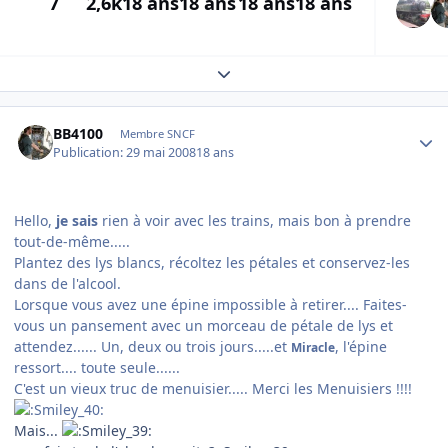
7
2,6k
18 ans
18 ans
18 ans
18 ans
Expand topic overview
Author stats
BB4100
Membre SNCF
Publication:
29 mai 2008
18 ans
Hello,
je sais
rien à voir avec les trains, mais bon à prendre
tout-de-même.....
Plantez des lys blancs, récoltez les pétales et conservez-les
dans de l'alcool.
Lorsque vous avez une épine impossible à retirer.... Faites-
vous un pansement avec un morceau de pétale de lys et
attendez...... Un, deux ou trois jours.....et
, l'épine
Miracle
ressort.... toute seule......
C'est un vieux truc de menuisier..... Merci les Menuisiers !!!!
Mais...