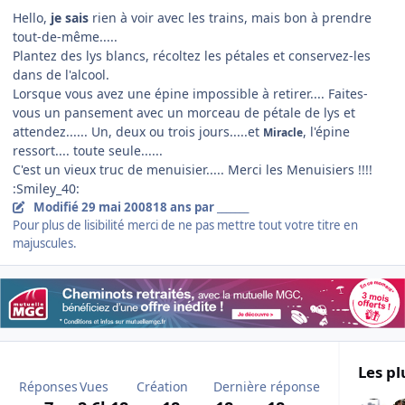
Hello,
je sais
rien à voir avec les trains, mais bon à prendre
tout-de-même.....
Plantez des lys blancs, récoltez les pétales et conservez-les
dans de l'alcool.
Lorsque vous avez une épine impossible à retirer.... Faites-
vous un pansement avec un morceau de pétale de lys et
attendez...... Un, deux ou trois jours.....et
, l'épine
Miracle
ressort.... toute seule......
C'est un vieux truc de menuisier..... Merci les Menuisiers !!!!
:Smiley_40:
Modifié
29 mai 2008
18 ans
par _______
Pour plus de lisibilité merci de ne pas mettre tout votre titre en
majuscules.
Les pl
Réponses
Vues
Création
Dernière réponse