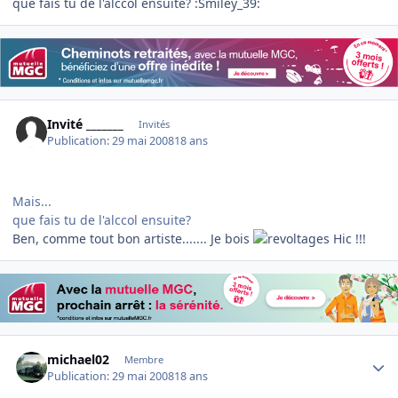
que fais tu de l'alccol ensuite? :Smiley_39:
Invité _______
Invités
Publication:
29 mai 2008
18 ans
Mais...
que fais tu de l'alccol ensuite?
Ben, comme tout bon artiste....... Je bois
Hic !!!
Author stats
michael02
Membre
Publication:
29 mai 2008
18 ans