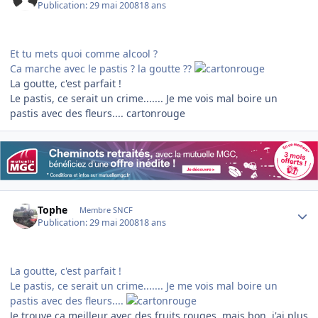
Publication:
29 mai 2008
18 ans
Et tu mets quoi comme alcool ?
Ca marche avec le pastis ? la goutte ??
La goutte, c'est parfait !
Le pastis, ce serait un crime....... Je me vois mal boire un
pastis avec des fleurs.... cartonrouge
Author stats
Tophe
Membre SNCF
Publication:
29 mai 2008
18 ans
La goutte, c'est parfait !
Le pastis, ce serait un crime....... Je me vois mal boire un
pastis avec des fleurs....
Je trouve ça meilleur avec des fruits rouges, mais bon, j'ai plus