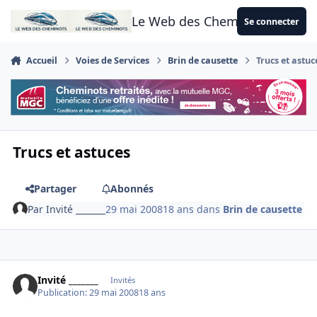
Aller au contenu
Le Web des Cheminots
Se connecter
Accueil
Voies de Services
Brin de causette
Trucs et astuc
Trucs et astuces
Partager
Abonnés
Par
Invité _______
29 mai 2008
18 ans
dans
Brin de causette
Invité _______
Invités
Publication:
29 mai 2008
18 ans