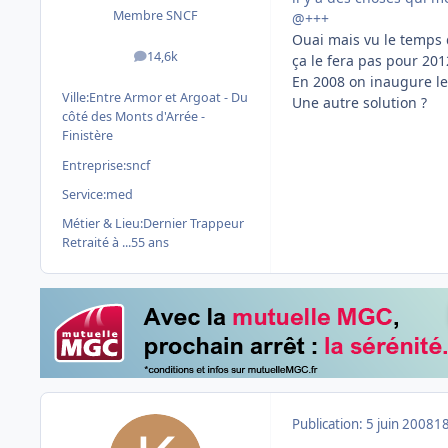
Membre SNCF
@+++
Ouai mais vu le temps q
14,6k
ça le fera pas pour 201
messages
En 2008 on inaugure le
Ville:
Entre Armor et Argoat - Du
Une autre solution ?
côté des Monts d'Arrée -
Finistère
Entreprise:
sncf
Service:
med
Métier & Lieu:
Dernier Trappeur
Retraité à ...55 ans
Publication:
5 juin 2008
18