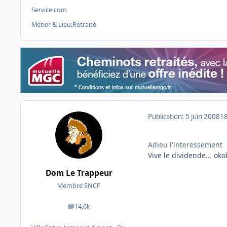
Service:
com
Métier & Lieu:
Retraité
Publication:
5 juin 2008
18
Adieu l'interessement
Vive le dividende... oko
Dom Le Trappeur
Membre SNCF
14,6k
messages