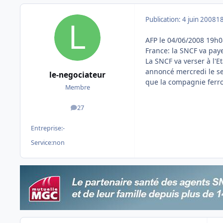
Publication:
4 juin 2008
18
AFP le 04/06/2008 19h0
France: la SNCF va paye
La SNCF va verser à l'E
annoncé mercredi le se
le-negociateur
que la compagnie ferrov
Membre
27
messages
Entreprise:
-
Service:
non