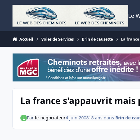
Aller au contenu
Le 
Accueil
Voies de Services
Brin de causette
La france 
La france s'appauvrit mais p
Par
le-negociateur
4 juin 2008
18 ans
dans
Brin de cau