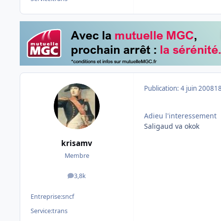
Publication:
4 juin 2008
18
Adieu l'interessement
Saligaud va okok
krisamv
Membre
3,8k
messages
Entreprise:
sncf
Service:
trans