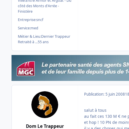
Ville:
Entre Armor et Argoat - Du
côté des Monts d'Arrée -
Finistère
Entreprise:
sncf
Service:
med
Métier & Lieu:
Dernier Trappeur
Retraité à ...55 ans
Publication:
5 juin 2008
18
salut à tous
au fait ces 130 M € ne 
et hop ! 10 PN de moins
Dom Le Trappeur
il y a des choses qui m