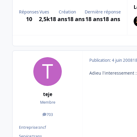
L
Réponses
Vues
Création
Dernière réponse
10
2,5k
18 ans
18 ans
18 ans
18 ans
Publication:
4 juin 2008
18
Adieu l'interessement 
teje
Membre
703
messages
Entreprise:
sncf
Service:
trans