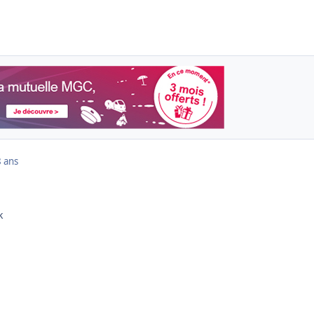
 ans
k