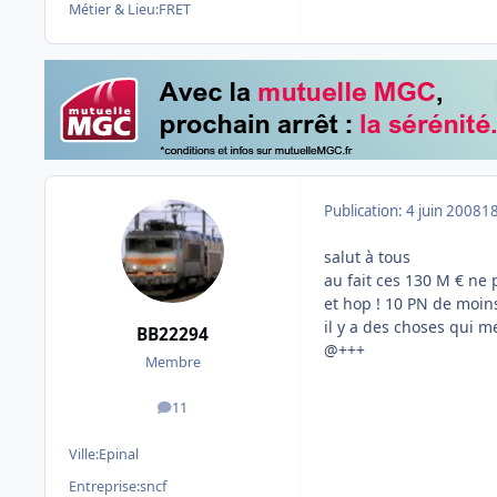
Métier & Lieu:
FRET
Publication:
4 juin 2008
18
salut à tous
au fait ces 130 M € ne 
et hop ! 10 PN de moins
il y a des choses qui m
BB22294
@+++
Membre
11
messages
Ville:
Epinal
Entreprise:
sncf