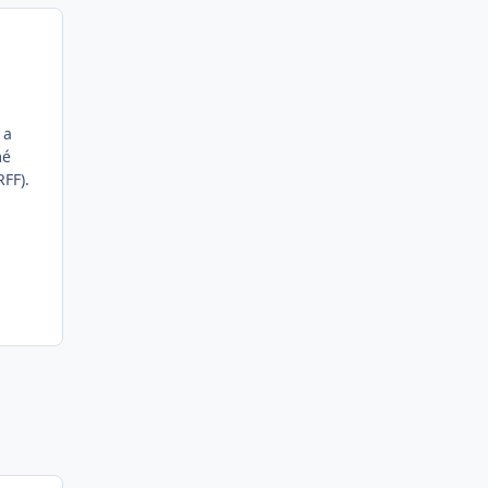
 a
mé
RFF).