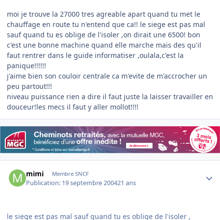
moi je trouve la 27000 tres agreable apart quand tu met le
chauffage en route tu n'entend que ca!! le siege est pas mal
sauf quand tu es oblige de l'isoler ,on dirait une 6500! bon
c'est une bonne machine quand elle marche mais des qu'il
faut rentrer dans le guide informatiser ,oulala,c'est la
panique!!!!!!
j'aime bien son couloir centrale ca m'evite de m'accrocher un
peu partout!!!
niveau puissance rien a dire il faut juste la laisser travailler en
douceur!les mecs il faut y aller mollot!!!!
Author stats
mimi
Membre SNCF
Publication:
19 septembre 2004
21 ans
le siege est pas mal sauf quand tu es oblige de l'isoler ,