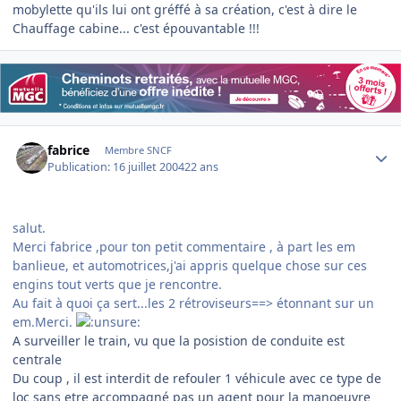
mobylette qu'ils lui ont gréffé à sa création, c'est à dire le
Chauffage cabine... c'est épouvantable !!!
Author stats
fabrice
Membre SNCF
Publication:
16 juillet 2004
22 ans
salut.
Merci fabrice ,pour ton petit commentaire , à part les em
banlieue, et automotrices,j'ai appris quelque chose sur ces
engins tout verts que je rencontre.
Au fait à quoi ça sert...les 2 rétroviseurs==> étonnant sur un
em.Merci.
A surveiller le train, vu que la posistion de conduite est
centrale
Du coup , il est interdit de refouler 1 véhicule avec ce type de
loc sans etre accompagné pas un agent pour la manoeuvre