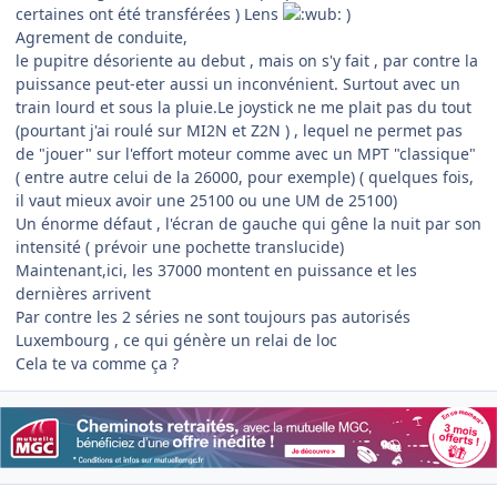
certaines ont été transférées ) Lens
)
Agrement de conduite,
le pupitre désoriente au debut , mais on s'y fait , par contre la
puissance peut-eter aussi un inconvénient. Surtout avec un
train lourd et sous la pluie.Le joystick ne me plait pas du tout
(pourtant j'ai roulé sur MI2N et Z2N ) , lequel ne permet pas
de "jouer" sur l'effort moteur comme avec un MPT "classique"
( entre autre celui de la 26000, pour exemple) ( quelques fois,
il vaut mieux avoir une 25100 ou une UM de 25100)
Un énorme défaut , l'écran de gauche qui gêne la nuit par son
intensité ( prévoir une pochette translucide)
Maintenant,ici, les 37000 montent en puissance et les
dernières arrivent
Par contre les 2 séries ne sont toujours pas autorisés
Luxembourg , ce qui génère un relai de loc
Cela te va comme ça ?
Author stats