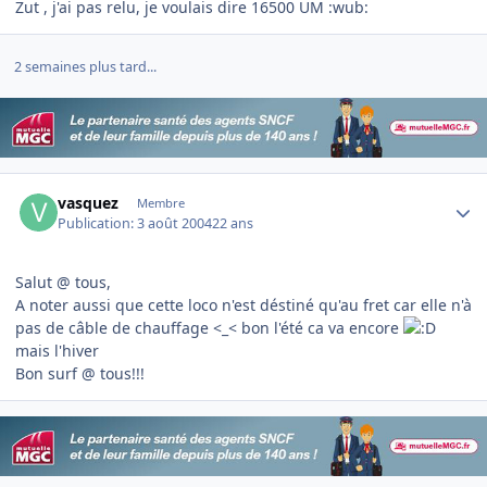
Zut , j'ai pas relu, je voulais dire 16500 UM :wub:
2 semaines plus tard...
Author stats
vasquez
Membre
Publication:
3 août 2004
22 ans
Salut @ tous,
A noter aussi que cette loco n'est déstiné qu'au fret car elle n'à
pas de câble de chauffage <_< bon l'été ca va encore
mais l'hiver
Bon surf @ tous!!!