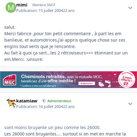
mimi
Membre SNCF
Publication:
15 juillet 2004
22 ans
salut.
Merci fabrice ,pour ton petit commentaire , à part les em
banlieue, et automotrices,j'ai appris quelque chose sur ces
engins tout verts que je rencontre.
Au fait à quoi ça sert...les 2 rétroviseurs==> étonnant sur un
em.Merci. :unsure:
Author stats
katamiaw
Administrateur
Publication:
16 juillet 2004
22 ans
sont moins bruyante un peu comme les 26000.
Les 26000 sont bruyantes.... surtout si on met en marche la