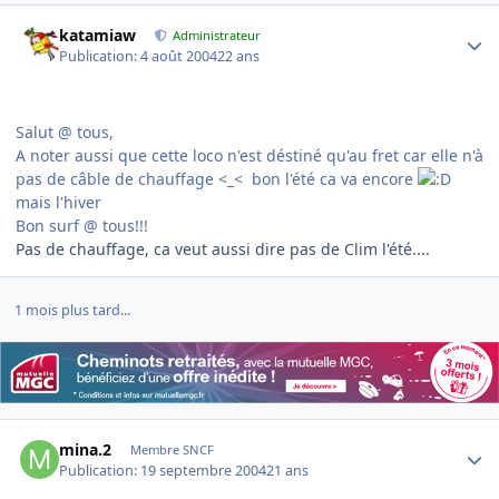
Author stats
katamiaw
Administrateur
Publication:
4 août 2004
22 ans
Salut @ tous,
A noter aussi que cette loco n'est déstiné qu'au fret car elle n'à
pas de câble de chauffage <_< bon l'été ca va encore
mais l'hiver
Bon surf @ tous!!!
Pas de chauffage, ca veut aussi dire pas de Clim l'été....
1 mois plus tard...
Author stats
mina.2
Membre SNCF
Publication:
19 septembre 2004
21 ans