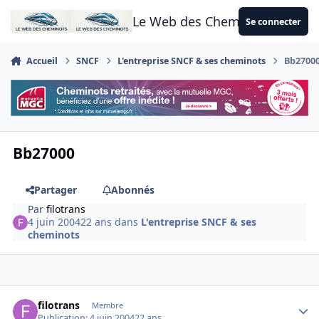
Aller au contenu
Le Web des Cheminots
Se connecter
Accueil
SNCF
L'entreprise SNCF & ses cheminots
Bb2700
Bb27000
Partager
Abonnés
Par
filotrans
4 juin 2004
22 ans
dans
L'entreprise SNCF & ses
cheminots
Author stats
filotrans
Membre
Publication:
4 juin 2004
22 ans