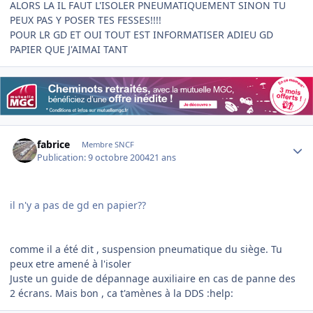
ALORS LA IL FAUT L'ISOLER PNEUMATIQUEMENT SINON TU
PEUX PAS Y POSER TES FESSES!!!!
POUR LR GD ET OUI TOUT EST INFORMATISER ADIEU GD
PAPIER QUE J'AIMAI TANT
Author stats
fabrice
Membre SNCF
Publication:
9 octobre 2004
21 ans
il n'y a pas de gd en papier??
comme il a été dit , suspension pneumatique du siège. Tu
peux etre amené à l'isoler
Juste un guide de dépannage auxiliaire en cas de panne des
2 écrans. Mais bon , ca t'amènes à la DDS :help: