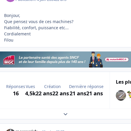
Bonjour,
Que pensez vous de ces machines?
Fiabilité, confort, puissance etc...
Cordialement
Filou
Les pl
Réponses
Vues
Création
Dernière réponse
16
4,5k
22 ans
22 ans
21 ans
21 ans
Expand topic overview
Author stats