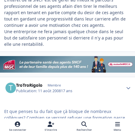
professionnel de ses agents afain d'en tirer le meilleurs
rapport en tenant en partie compte du desir de ces agents
tout en gardant une progressivité dans leur carriere afin de
continuer a avoir une motivation chez ces agents.
Une entrerprise ne fera jamais quelque chose dans le seul
but de satisfaire son personnel si derriere il n'y a pas pour
elle une rentabilité.
Author stats
TroTroRigolo
Membre
Publication:
11 août 2008
17 ans
Et que penses tu du fait que çà bloque de nombreux
collègues? Combien se verront refuser une formation parce
que "trop vieux" à cause de ceux qui restent?
Comme c'est dit un peu plus haut, je trouve pas mal l'idée
Se connecter
S’inscrire
Rechercher
Menu