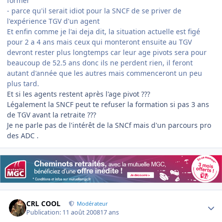
former
- parce qu'il serait idiot pour la SNCF de se priver de
l'expérience TGV d'un agent
Et enfin comme je l'ai deja dit, la situation actuelle est figé
pour 2 a 4 ans mais ceux qui monteront ensuite au TGV
devront rester plus longtemps car leur age pivots sera pour
beaucoup de 52.5 ans donc ils ne perdent rien, il feront
autant d'année que les autres mais commenceront un peu
plus tard.
Et si les agents restent après l'age pivot ???
Légalement la SNCF peut te refuser la formation si pas 3 ans
de TGV avant la retraite ???
Je ne parle pas de l'intérêt de la SNCf mais d'un parcours pro
des ADC .
Author stats
CRL COOL
Modérateur
Publication:
11 août 2008
17 ans