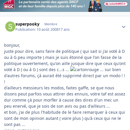
Author stats
superpooky
Membre
Publication:
10 août 2008
17 ans
bonjour,
juste pour dire, sans faire de politique ( qui sait si j'ai voté à D
ou à G peu importe ) mais je suis étonné que l'on fasse de la
politique ouvertement, qu'on aille jusque dire que ceux qu'ont
voté à D ( ou à G ) sont des c...s ...
... sur bien
d'autres forums, çà aurait été supprimé direct par un modo ! !
!
d'ailleurs messieurs les modos, faites gaffe, se que nous
disons peut parfois vous attirer des ennuis, votre taf est assez
dur comme çà pour morfler à cause des dires d'un mec un
peu enervé, que je sois de son avis ou pas d'ailleurs ...
et bon, j'ai de plus l'habitude de le faire remarquer à ceux qui
sont de mon opinion autant ( voire plus ) qu'à ceux qui ne le
sont pas ...