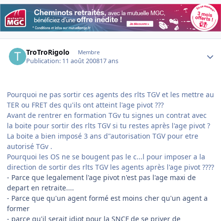
Author stats
TroTroRigolo
Membre
Publication:
11 août 2008
17 ans
Pourquoi ne pas sortir ces agents des rlts TGV et les mettre au
TER ou FRET des qu'ils ont atteint l'age pivot ???
Avant de rentrer en formation TGv tu signes un contrat avec
la boite pour sortir des rlts TGV si tu restes après l'age pivot ?
La boite a bien imposé 3 ans d"autorisation TGV pour etre
autorisé TGv .
Pourquoi les OS ne se bougent pas le c...l pour imposer a la
direction de sortir des rlts TGV les agents après l'age pivot ????
- Parce que legalement l'age pivot n'est pas l'age maxi de
depart en retraite....
- Parce que qu'un agent formé est moins cher qu'un agent a
former
- parce qu'il serait idiot pour la SNCF de se priver de