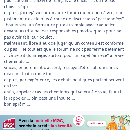
pour convaincre 53% de français à le choisir ... ou ne pas
choisir ségo ...
et puis, j'ai déjà vu sur un autre forum qui n'a rien à voir, qui
justement n'existe plus à cause de discussions "passionnées",
"houleuses" un fermeture pure et simple avec traduction
devant un tribunal des responsables ( modos quoi ) pour ne
pas avoir fait leur boulot ...
maintenant, libre à eux de juger qu'un contenu est conforme
ou pas ... le tout est que le forum ne soit pas fermé bêtement
... çà serait dommage, surtout pour un sujet "annexe" à la vie
cheminote ...
vinces, entièrement d'accord, j'essaye d'être soft dans mes
discours tout comme toi ...
et puis, par expérience, les débats politiques partent souvent
en live ...
enfin, appeler cXXs les cheminots qui votent à droite, faut t'il
le rappeler ... bin c'est une insulte ...
bon aprèm ...