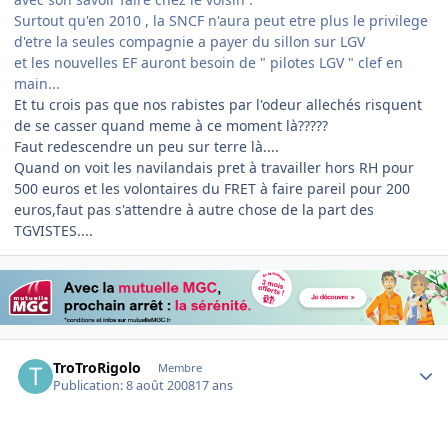
Surtout qu'en 2010 , la SNCF n'aura peut etre plus le privilege
d'etre la seules compagnie a payer du sillon sur LGV
et les nouvelles EF auront besoin de " pilotes LGV " clef en
main...
Et tu crois pas que nos rabistes par l'odeur allechés risquent
de se casser quand meme à ce moment là?????
Faut redescendre un peu sur terre là....
Quand on voit les navilandais pret à travailler hors RH pour
500 euros et les volontaires du FRET à faire pareil pour 200
euros,faut pas s'attendre à autre chose de la part des
TGVISTES....
Author stats
TroTroRigolo
Membre
Publication:
8 août 2008
17 ans