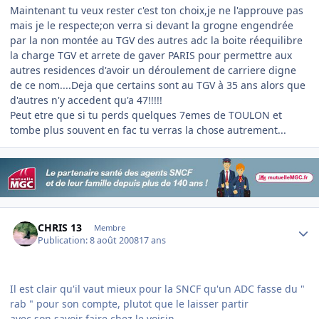
Maintenant tu veux rester c'est ton choix,je ne l'approuve pas
mais je le respecte;on verra si devant la grogne engendrée
par la non montée au TGV des autres adc la boite réequilibre
la charge TGV et arrete de gaver PARIS pour permettre aux
autres residences d'avoir un déroulement de carriere digne
de ce nom....Deja que certains sont au TGV à 35 ans alors que
d'autres n'y accedent qu'a 47!!!!!
Peut etre que si tu perds quelques 7emes de TOULON et
tombe plus souvent en fac tu verras la chose autrement...
Author stats
CHRIS 13
Membre
Publication:
8 août 2008
17 ans
Il est clair qu'il vaut mieux pour la SNCF qu'un ADC fasse du "
rab " pour son compte, plutot que le laisser partir
avec son savoir faire chez le voisin .