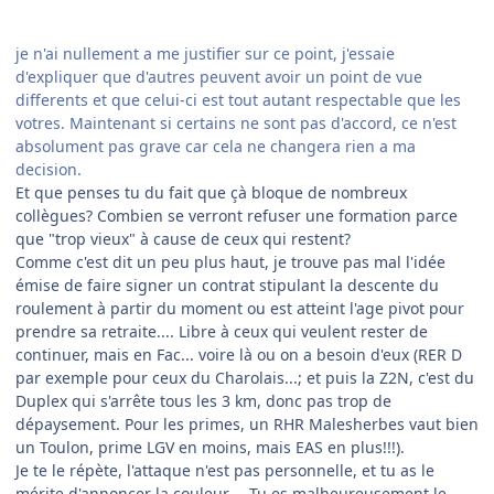
je n'ai nullement a me justifier sur ce point, j'essaie
d'expliquer que d'autres peuvent avoir un point de vue
differents et que celui-ci est tout autant respectable que les
votres. Maintenant si certains ne sont pas d'accord, ce n'est
absolument pas grave car cela ne changera rien a ma
decision.
Et que penses tu du fait que çà bloque de nombreux
collègues? Combien se verront refuser une formation parce
que "trop vieux" à cause de ceux qui restent?
Comme c'est dit un peu plus haut, je trouve pas mal l'idée
émise de faire signer un contrat stipulant la descente du
roulement à partir du moment ou est atteint l'age pivot pour
prendre sa retraite.... Libre à ceux qui veulent rester de
continuer, mais en Fac... voire là ou on a besoin d'eux (RER D
par exemple pour ceux du Charolais...; et puis la Z2N, c'est du
Duplex qui s'arrête tous les 3 km, donc pas trop de
dépaysement. Pour les primes, un RHR Malesherbes vaut bien
un Toulon, prime LGV en moins, mais EAS en plus!!!).
Je te le répète, l'attaque n'est pas personnelle, et tu as le
mérite d'annoncer la couleur.... Tu es malheureusement le