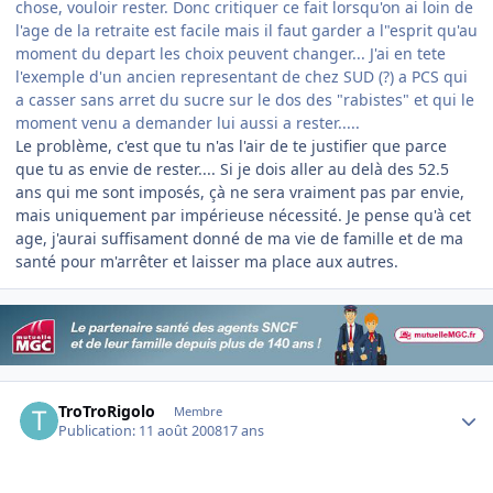
chose, vouloir rester. Donc critiquer ce fait lorsqu'on ai loin de
l'age de la retraite est facile mais il faut garder a l"esprit qu'au
moment du depart les choix peuvent changer... J'ai en tete
l'exemple d'un ancien representant de chez SUD (?) a PCS qui
a casser sans arret du sucre sur le dos des "rabistes" et qui le
moment venu a demander lui aussi a rester.....
Le problème, c'est que tu n'as l'air de te justifier que parce
que tu as envie de rester.... Si je dois aller au delà des 52.5
ans qui me sont imposés, çà ne sera vraiment pas par envie,
mais uniquement par impérieuse nécessité. Je pense qu'à cet
age, j'aurai suffisament donné de ma vie de famille et de ma
santé pour m'arrêter et laisser ma place aux autres.
Author stats
TroTroRigolo
Membre
Publication:
11 août 2008
17 ans