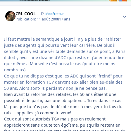
Author stats
CRL COOL
Modérateur
Publication:
11 août 2008
17 ans
Il faut mettre la semantique a jour; il n'y a plus de "rabiste"
juste des agents qui poursuivent leur carrière. De plus il
semble qu'il y est une véritable demande sur ce point, a Paris
il doit y avoir une dizaine d'ADC qui reste, et j'ai entendu dire
que même a Marseille c'est aussi le cas (peut-etre moins
nombreux).
Ce que tu ne dit pas c'est que les ADC qui sont "freiné" pour
monter en formation TGV dervont eux aller bien au-dela des
50 ans, Alors sont-ils perdant ? non je ne pense pas.
Bien avant la réforme des retaites, les 50 ans étaient une
possibilité de partir, pas une obligation.... Tu es dans ce cas
là, puisque tu n'as pas de décote donc à mes yeux tu fais du
rab.... appelles çà comme tu veux!
Ceux qui sont autorisés TGV mais pas en roulement
apprécieront sans doute ton égoïsme, puisqu'ils restent en