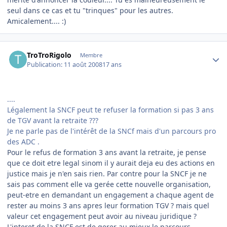
seul dans ce cas et tu "trinques" pour les autres.
Amicalement.... :)
Author stats
TroTroRigolo
Membre
Publication:
11 août 2008
17 ans
....
Légalement la SNCF peut te refuser la formation si pas 3 ans
de TGV avant la retraite ???
Je ne parle pas de l'intérêt de la SNCf mais d'un parcours pro
des ADC .
Pour le refus de formation 3 ans avant la retraite, je pense
que ce doit etre legal sinom il y aurait deja eu des actions en
justice mais je n'en sais rien. Par contre pour la SNCF je ne
sais pas comment elle va gerée cette nouvelle organisation,
peut-etre en demandant un engagement a chaque agent de
rester au moins 3 ans apres leur formation TGV ? mais quel
valeur cet engagement peut avoir au niveau juridique ?
L'interet de la SNCF est de gerer au mieux le parcours