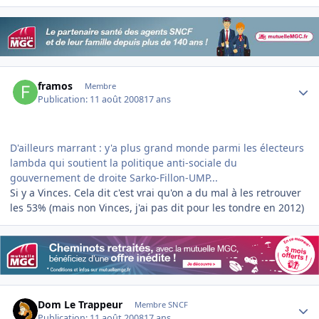
Author stats
framos
Membre
Publication:
11 août 2008
17 ans
D'ailleurs marrant : y'a plus grand monde parmi les électeurs
lambda qui soutient la politique anti-sociale du
gouvernement de droite Sarko-Fillon-UMP...
Si y a Vinces. Cela dit c'est vrai qu'on a du mal à les retrouver
les 53% (mais non Vinces, j'ai pas dit pour les tondre en 2012)
Author stats
Dom Le Trappeur
Membre SNCF
Publication:
11 août 2008
17 ans