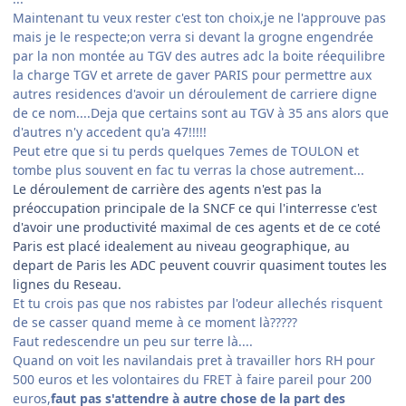
Maintenant tu veux rester c'est ton choix,je ne l'approuve pas
mais je le respecte;on verra si devant la grogne engendrée
par la non montée au TGV des autres adc la boite réequilibre
la charge TGV et arrete de gaver PARIS pour permettre aux
autres residences d'avoir un déroulement de carriere digne
de ce nom....Deja que certains sont au TGV à 35 ans alors que
d'autres n'y accedent qu'a 47!!!!!
Peut etre que si tu perds quelques 7emes de TOULON et
tombe plus souvent en fac tu verras la chose autrement...
Le déroulement de carrière des agents n'est pas la
préoccupation principale de la SNCF ce qui l'interresse c'est
d'avoir une productivité maximal de ces agents et de ce coté
Paris est placé idealement au niveau geographique, au
depart de Paris les ADC peuvent couvrir quasiment toutes les
lignes du Reseau.
Et tu crois pas que nos rabistes par l'odeur allechés risquent
de se casser quand meme à ce moment là?????
Faut redescendre un peu sur terre là....
Quand on voit les navilandais pret à travailler hors RH pour
500 euros et les volontaires du FRET à faire pareil pour 200
euros,
faut pas s'attendre à autre chose de la part des