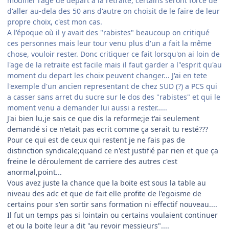
modifier l'age de depart a la retraite, certains seront forcé de
d'aller au-dela des 50 ans d'autre on choisit de le faire de leur
propre choix, c'est mon cas.
A l'époque où il y avait des "rabistes" beaucoup on critiqué
ces personnes mais leur tour venu plus d'un a fait la même
chose, vouloir rester. Donc critiquer ce fait lorsqu'on ai loin de
l'age de la retraite est facile mais il faut garder a l"esprit qu'au
moment du depart les choix peuvent changer... J'ai en tete
l'exemple d'un ancien representant de chez SUD (?) a PCS qui
a casser sans arret du sucre sur le dos des "rabistes" et qui le
moment venu a demander lui aussi a rester.....
J'ai bien lu,je sais ce que dis la reforme;je t'ai seulement
demandé si ce n'etait pas ecrit comme ça serait tu resté???
Pour ce qui est de ceux qui restent je ne fais pas de
distinction syndicale;quand ce n'est justifié par rien et que ça
freine le déroulement de carriere des autres c'est
anormal,point...
Vous avez juste la chance que la boite est sous la table au
niveau des adc et que de fait elle profite de l'egoisme de
certains pour s'en sortir sans formation ni effectif nouveau....
Il fut un temps pas si lointain ou certains voulaient continuer
et ou la boite leur a dit "au revoir messieurs"....