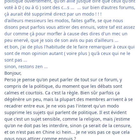
politique ouvertement, qu'on aille jusque dire que ceux qu'ont
voté à D ( ou à G ) sont des c...s ...
... sur bien d'autres forums,
çà aurait été supprimé direct par un modo ! ! !
d'ailleurs messieurs les modos, faites gaffe, se que nous
disons peut parfois vous attirer des ennuis, votre taf est assez
dur comme çà pour morfler à cause des dires d'un mec un
peu enervé, que je sois de son avis ou pas d'ailleurs ...
et bon, j'ai de plus l'habitude de le faire remarquer à ceux qui
sont de mon opinion autant ( voire plus ) qu'à ceux qui ne le
sont pas ...
sinon, restons zen ...
Bonjour,
Perso je pense qu'on peut parler de tout sur ce forum, y
compris de la politique, du moment que les débats sont
calmes et courtois. Ca c'est la règle. Bien sûr parfois ça
dégénère un peu, mais la plupart des membres arrivent à se
recadrer entre eux. Je ne vois pas l'interet qu'un modo
supprime les sujets qui parlent de politique. Il est évident
que c'est un sujet sensible, comme la religion, mais j'estime
qu'on ne doit pas les interdire, sinon ça serait de la censure,
et on n'est pas en Chine ici hein... Je ne vois pas ce que cela
pous nous attirer comme ennuis ?