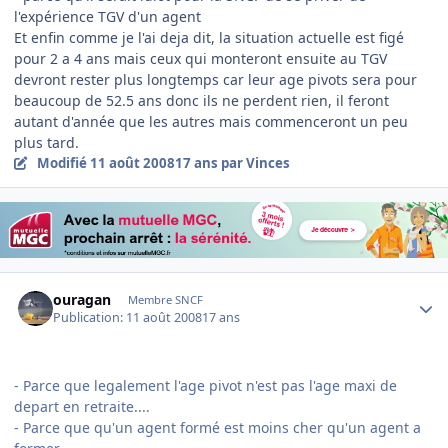
l'expérience TGV d'un agent
Et enfin comme je l'ai deja dit, la situation actuelle est figé
pour 2 a 4 ans mais ceux qui monteront ensuite au TGV
devront rester plus longtemps car leur age pivots sera pour
beaucoup de 52.5 ans donc ils ne perdent rien, il feront
autant d'année que les autres mais commenceront un peu
plus tard.
Modifié
11 août 2008
17 ans
par Vinces
Author stats
ouragan
Membre SNCF
Publication:
11 août 2008
17 ans
- Parce que legalement l'age pivot n'est pas l'age maxi de
depart en retraite....
- Parce que qu'un agent formé est moins cher qu'un agent a