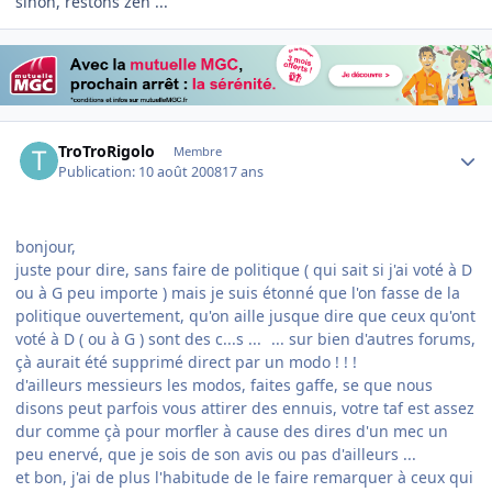
sinon, restons zen ...
Author stats
TroTroRigolo
Membre
Publication:
10 août 2008
17 ans
bonjour,
juste pour dire, sans faire de politique ( qui sait si j'ai voté à D
ou à G peu importe ) mais je suis étonné que l'on fasse de la
politique ouvertement, qu'on aille jusque dire que ceux qu'ont
voté à D ( ou à G ) sont des c...s ...
... sur bien d'autres forums,
çà aurait été supprimé direct par un modo ! ! !
d'ailleurs messieurs les modos, faites gaffe, se que nous
disons peut parfois vous attirer des ennuis, votre taf est assez
dur comme çà pour morfler à cause des dires d'un mec un
peu enervé, que je sois de son avis ou pas d'ailleurs ...
et bon, j'ai de plus l'habitude de le faire remarquer à ceux qui