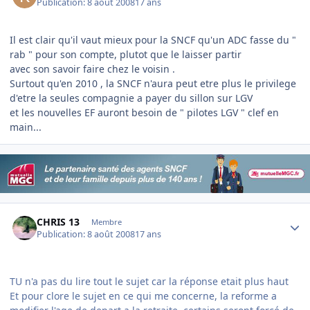
Publication:
8 août 2008
17 ans
Il est clair qu'il vaut mieux pour la SNCF qu'un ADC fasse du "
rab " pour son compte, plutot que le laisser partir
avec son savoir faire chez le voisin .
Surtout qu'en 2010 , la SNCF n'aura peut etre plus le privilege
d'etre la seules compagnie a payer du sillon sur LGV
et les nouvelles EF auront besoin de " pilotes LGV " clef en
main...
Author stats
CHRIS 13
Membre
Publication:
8 août 2008
17 ans
TU n'a pas du lire tout le sujet car la réponse etait plus haut
Et pour clore le sujet en ce qui me concerne, la reforme a