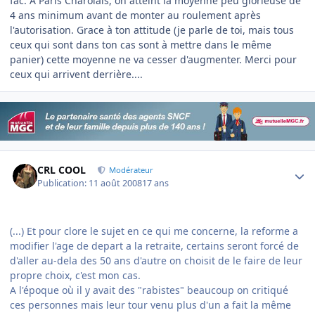
fac. A Paris Charolais, on atteint la moyenne peu glorieuse de
4 ans minimum avant de monter au roulement après
l'autorisation. Grace à ton attitude (je parle de toi, mais tous
ceux qui sont dans ton cas sont à mettre dans le même
panier) cette moyenne ne va cesser d'augmenter. Merci pour
ceux qui arrivent derrière....
Author stats
CRL COOL
Modérateur
Publication:
11 août 2008
17 ans
(...) Et pour clore le sujet en ce qui me concerne, la reforme a
modifier l'age de depart a la retraite, certains seront forcé de
d'aller au-dela des 50 ans d'autre on choisit de le faire de leur
propre choix, c'est mon cas.
A l'époque où il y avait des "rabistes" beaucoup on critiqué
ces personnes mais leur tour venu plus d'un a fait la même