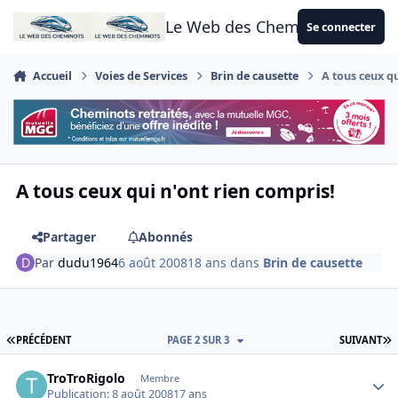
Aller au contenu
Le Web des Cheminots
Se connecter
Accueil
Voies de Services
Brin de causette
A tous ceux qu
A tous ceux qui n'ont rien compris!
Partager
Abonnés
Par
dudu1964
6 août 2008
18 ans
dans
Brin de causette
PREMIÈRE PAGE
D
PRÉCÉDENT
PAGE 2 SUR 3
SUIVANT
Author stats
TroTroRigolo
Membre
Publication:
8 août 2008
17 ans