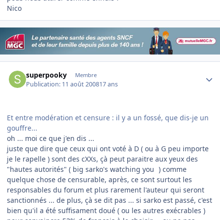
Nico
Author stats
superpooky
Membre
Publication:
11 août 2008
17 ans
Et entre modération et censure : il y a un fossé, que dis-je un
gouffre...
oh ... moi ce que j'en dis ...
juste que dire que ceux qui ont voté à D ( ou à G peu importe
je le rapelle ) sont des cXXs, çà peut paraitre aux yeux des
"hautes autorités" ( big sarko's watching you
) comme
quelque chose de censurable, après, ce sont surtout les
responsables du forum et plus rarement l'auteur qui seront
sanctionnés ... de plus, çà se dit pas ... si sarko est passé, c'est
bien qu'il a été suffisament doué ( ou les autres exécrables )