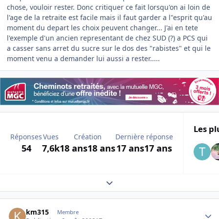
chose, vouloir rester. Donc critiquer ce fait lorsqu'on ai loin de
l'age de la retraite est facile mais il faut garder a l"esprit qu'au
moment du depart les choix peuvent changer... J'ai en tete
l'exemple d'un ancien representant de chez SUD (?) a PCS qui
a casser sans arret du sucre sur le dos des "rabistes" et qui le
moment venu a demander lui aussi a rester.....
Les pl
Réponses
Vues
Création
Dernière réponse
54
7,6k
18 ans
18 ans
17 ans
17 ans
Expand topic overview
Author stats
km315
Membre