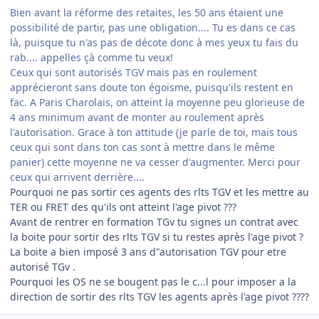
Bien avant la réforme des retaites, les 50 ans étaient une
possibilité de partir, pas une obligation.... Tu es dans ce cas
là, puisque tu n'as pas de décote donc à mes yeux tu fais du
rab.... appelles çà comme tu veux!
Ceux qui sont autorisés TGV mais pas en roulement
apprécieront sans doute ton égoïsme, puisqu'ils restent en
fac. A Paris Charolais, on atteint la moyenne peu glorieuse de
4 ans minimum avant de monter au roulement après
l'autorisation. Grace à ton attitude (je parle de toi, mais tous
ceux qui sont dans ton cas sont à mettre dans le même
panier) cette moyenne ne va cesser d'augmenter. Merci pour
ceux qui arrivent derrière....
Pourquoi ne pas sortir ces agents des rlts TGV et les mettre au
TER ou FRET des qu'ils ont atteint l'age pivot ???
Avant de rentrer en formation TGv tu signes un contrat avec
la boite pour sortir des rlts TGV si tu restes après l'age pivot ?
La boite a bien imposé 3 ans d"autorisation TGV pour etre
autorisé TGv .
Pourquoi les OS ne se bougent pas le c...l pour imposer a la
direction de sortir des rlts TGV les agents après l'age pivot ????