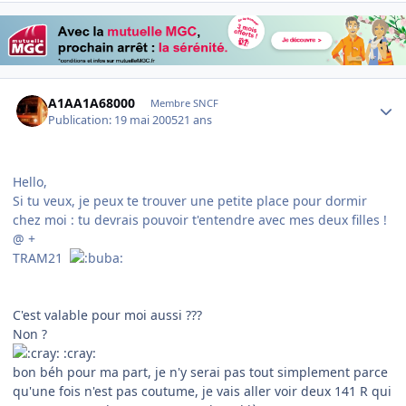
Author stats
A1AA1A68000
Membre SNCF
Publication:
19 mai 2005
21 ans
Hello,
Si tu veux, je peux te trouver une petite place pour dormir
chez moi : tu devrais pouvoir t'entendre avec mes deux filles !
@ +
TRAM21
C'est valable pour moi aussi ???
Non ?
:cray:
bon béh pour ma part, je n'y serai pas tout simplement parce
qu'une fois n'est pas coutume, je vais aller voir deux 141 R qui