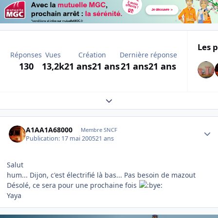
Les p
Réponses
Vues
Création
Dernière réponse
130
13,2k
21 ans
21 ans
21 ans
21 ans
Expand topic overview
Author stats
A1AA1A68000
Membre SNCF
Publication:
17 mai 2005
21 ans
Salut
hum... Dijon, c'est électrifié là bas... Pas besoin de mazout
Désolé, ce sera pour une prochaine fois
Yaya