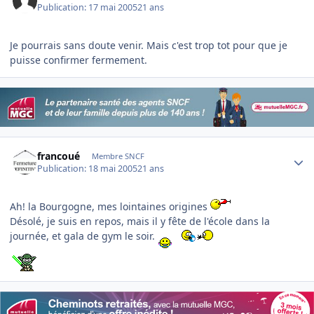
Publication:
17 mai 2005
21 ans
Je pourrais sans doute venir. Mais c'est trop tot pour que je
puisse confirmer fermement.
Author stats
francoué
Membre SNCF
Publication:
18 mai 2005
21 ans
Ah! la Bourgogne, mes lointaines origines
Désolé, je suis en repos, mais il y fête de l'école dans la
journée, et gala de gym le soir.