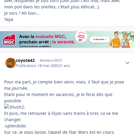
avec lesquelles je suis sorti (Don Juan c'est moi, mais avec
mon poil dans les oreilles, c'était plus délicat...)
Je sors ? Ah bon...
Yaya
Author stats
coyote42
Membre SNCF
Publication:
18 mai 2005
21 ans
Pour ma part, je compte bien venir, mais, il faut que je pose
ma journée.
Etant pour le moment en vacances, je le ferai dès que
possible.
Et puis, me retrouver à Dijon sans trains à tirer, ca va me
changer.
:splendide:
Sur ce, je vous laisse, l'appel de Star Wars est en cours.