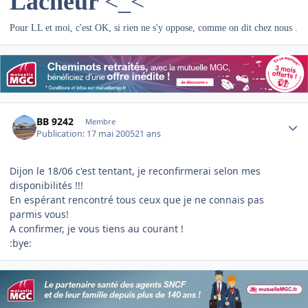
Lâcheur
<_<
Pour LL et moi, c'est OK, si rien ne s'y oppose, comme on dit chez nous .
Author stats
BB 9242
Membre
Publication:
17 mai 2005
21 ans
Dijon le 18/06 c'est tentant, je reconfirmerai selon mes
disponibilités !!!
En espérant rencontré tous ceux que je ne connais pas
parmis vous!
A confirmer, je vous tiens au courant !
:bye: