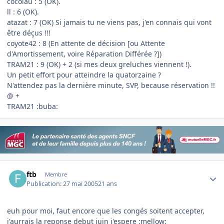
cocolau : 5 (OK).
ll : 6 (OK).
atazat : 7 (OK) Si jamais tu ne viens pas, j'en connais qui vont
être déçus !!!
coyote42 : 8 (En attente de décision [ou Attente
d'Amortissement, voire Réparation Différée ?])
TRAM21 : 9 (OK) + 2 (si mes deux greluches viennent !).
Un petit effort pour atteindre la quatorzaine ?
N'attendez pas la dernière minute, SVP, because réservation !!
@ +
TRAM21 :buba:
Author stats
ftb
Membre
Publication:
27 mai 2005
21 ans
euh pour moi, faut encore que les congés soitent accepter,
j'aurrais la reponse debut juin j'espere :mellow: