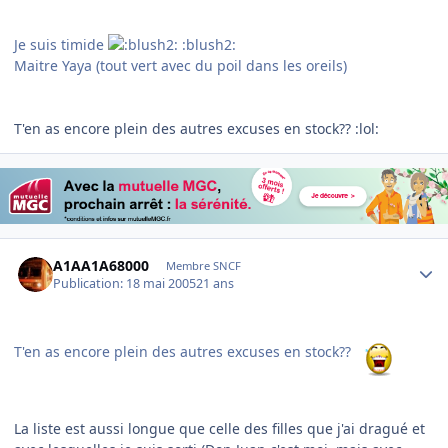
Je suis timide
:blush2:
Maitre Yaya (tout vert avec du poil dans les oreils)
T'en as encore plein des autres excuses en stock?? :lol:
Author stats
A1AA1A68000
Membre SNCF
Publication:
18 mai 2005
21 ans
T'en as encore plein des autres excuses en stock??
La liste est aussi longue que celle des filles que j'ai dragué et