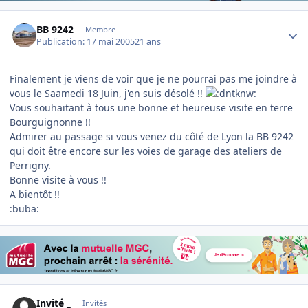
Author stats
BB 9242
Membre
Publication:
17 mai 2005
21 ans
Finalement je viens de voir que je ne pourrai pas me joindre à
vous le Saamedi 18 Juin, j'en suis désolé !!
Vous souhaitant à tous une bonne et heureuse visite en terre
Bourguignonne !!
Admirer au passage si vous venez du côté de Lyon la BB 9242
qui doit être encore sur les voies de garage des ateliers de
Perrigny.
Bonne visite à vous !!
A bientôt !!
:buba:
Invité _
Invités