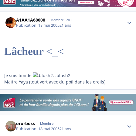
Author stats
A1AA1A68000
Membre SNCF
Publication:
18 mai 2005
21 ans
Lâcheur
<_<
Je suis timide
:blush2:
Maitre Yaya (tout vert avec du poil dans les oreils)
Author stats
ororboss
Membre
Publication:
18 mai 2005
21 ans