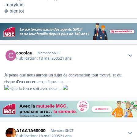
:maryline:
@ bientot
Author stats
cocolau
Membre SNCF
Publication:
18 mai 2005
21 ans
Je pense que nous aurons un sujet de conversation tout trouvé, et qui
risque d'en concerner quelques uns …
Que la force soit avec nous …
Author stats
A1AA1A68000
Membre SNCF
Publication:
18 mai 2005
21 ans