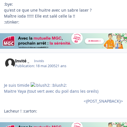
:bye:
qu'est ce que une huitre avec un sabre laser ?
Maître ioda !!!!!! Elle est salé celle la !!
:stinker:
Invité _
Invités
Publication:
18 mai 2005
21 ans
Je suis timide
:blush2:
Maitre Yaya (tout vert avec du poil dans les oreils)
<{POST_SNAPBACK}>
Lacheur ! :carton: