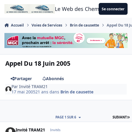
Aller au contenu
Le Web des Cheminots
Se connecter
Accueil
Voies de Services
Brin de causette
Appel Du 18 J
Appel Du 18 Juin 2005
Partager
Abonnés
Par
Invité TRAM21
17 mai 2005
21 ans
dans
Brin de causette
D
PAGE 1 SUR 6
SUIVANT
Invité TRAM21
Invités