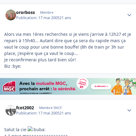
Author stats
ororboss
Membre
Publication:
17 mai 2005
21 ans
Alors via mes 1ères recherches si je viens j'arrive à 12h27 et je
repars à 15h40... Autant dire que ça sera du rapide mais ça
vaut le coup pour une bonne bouffe! (8h de train pr 3h sur
place, j'espère que ça vaut le coup...
Je reconfirmerai plus tard bien sûr!
Biz :bye:
Author stats
fcot2002
Membre SNCF
Publication:
17 mai 2005
21 ans
Salut la cie
+ 1 pour moaaaaaaaaaaaaaaaa