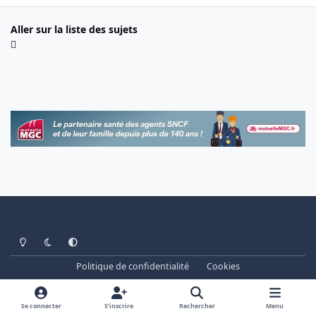
Aller sur la liste des sujets
Light Mode
Dark Mode
System Preference
Politique de confidentialité
Cookies
www.cheminots.net - Forum Libre depuis 2003
Powered by
Invision Community
Se connecter
S’inscrire
Rechercher
Menu