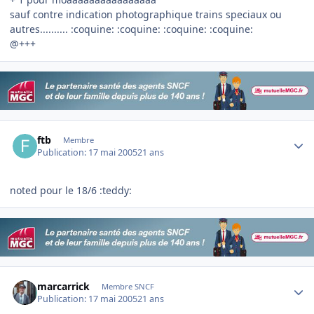
sauf contre indication photographique trains speciaux ou
autres.......... :coquine: :coquine: :coquine: :coquine:
@+++
Author stats
ftb
Membre
Publication:
17 mai 2005
21 ans
noted pour le 18/6 :teddy:
Author stats
marcarrick
Membre SNCF
Publication:
17 mai 2005
21 ans