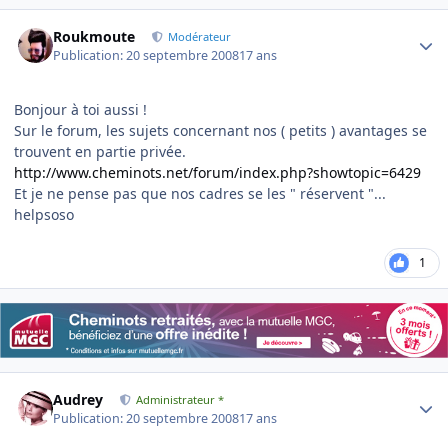
Author stats
Roukmoute
Modérateur
Publication:
20 septembre 2008
17 ans
Bonjour à toi aussi !
Sur le forum, les sujets concernant nos ( petits ) avantages se
trouvent en partie privée.
http://www.cheminots.net/forum/index.php?showtopic=6429
Et je ne pense pas que nos cadres se les " réservent "...
helpsoso
1
Author stats
Audrey
Administrateur *
Publication:
20 septembre 2008
17 ans