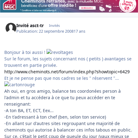
Invité asct-tr
Invités
Publication:
22 septembre 2008
17 ans
Bonjour à toi aussi !
Sur le forum, les sujets concernant nos ( petits ) avantages se
trouvent en partie privée.
http://www.cheminots.net/forum/index.php?showtopic=6429
Et je ne pense pas que nos cadres se les " réservent "...
Ah oui, en gros amigo, balance tes coordonées person à
l'admin et tu accédera à ce que tu peux accéder en te
renseignant:
-A ton BA, ET, ECT, Eex...
-En t'adressant à ton chef (ben, selon ton service)
-En allant sur d'autres sites regroupant une majorité de
cheminots qui autorise à balancer ces infos tabous en public.
Sur ce, c'était le petit coup de gueule du jour (vaux mieux se