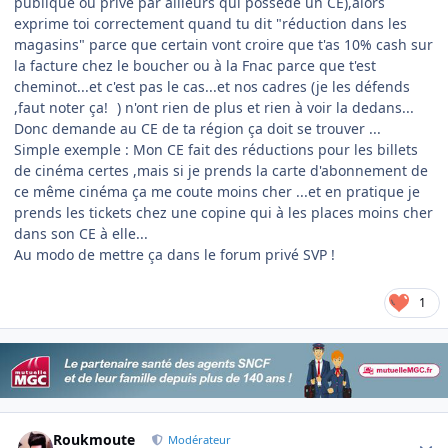
publique ou privé par ailleurs qui possède un CE),alors
exprime toi correctement quand tu dit "réduction dans les
magasins" parce que certain vont croire que t'as 10% cash sur
la facture chez le boucher ou à la Fnac parce que t'est
cheminot...et c'est pas le cas...et nos cadres (je les défends
,faut noter ça!
) n'ont rien de plus et rien à voir la dedans...
Donc demande au CE de ta région ça doit se trouver ...
Simple exemple : Mon CE fait des réductions pour les billets
de cinéma certes ,mais si je prends la carte d'abonnement de
ce même cinéma ça me coute moins cher ...et en pratique je
prends les tickets chez une copine qui à les places moins cher
dans son CE à elle...
Au modo de mettre ça dans le forum privé SVP !
1
Author stats
Roukmoute
Modérateur