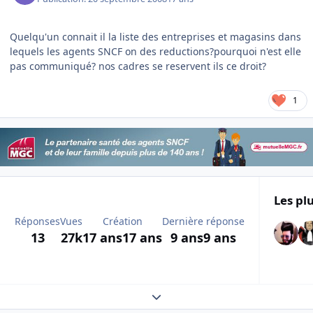
Quelqu'un connait il la liste des entreprises et magasins dans
lequels les agents SNCF on des reductions?pourquoi n'est elle
pas communiqué? nos cadres se reservent ils ce droit?
1
Les plu
Réponses
Vues
Création
Dernière réponse
13
27k
17 ans
17 ans
9 ans
9 ans
Expand topic overview