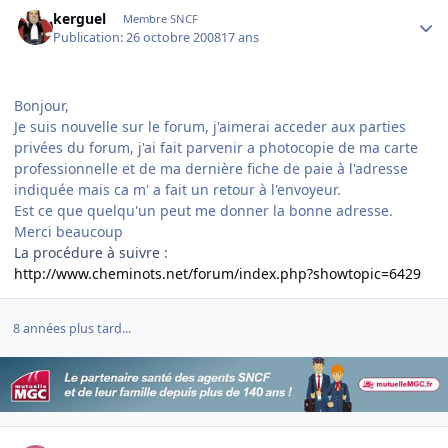
Author stats
kerguel
Membre SNCF
Publication:
26 octobre 2008
17 ans
Bonjour,
Je suis nouvelle sur le forum, j'aimerai acceder aux parties
privées du forum, j'ai fait parvenir a photocopie de ma carte
professionnelle et de ma dernière fiche de paie à l'adresse
indiquée mais ca m' a fait un retour à l'envoyeur.
Est ce que quelqu'un peut me donner la bonne adresse.
Merci beaucoup
La procédure à suivre :
http://www.cheminots.net/forum/index.php?showtopic=6429
8 années plus tard...
Author stats