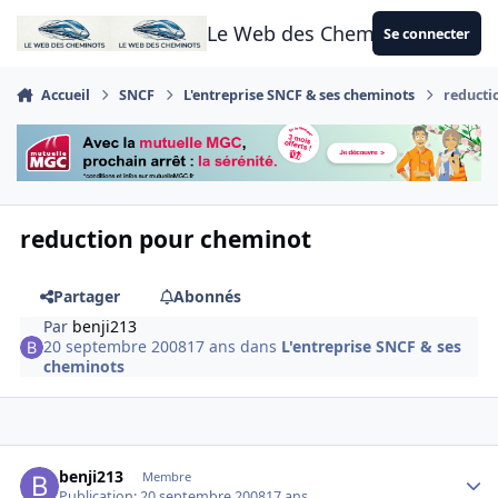
Aller au contenu
Le Web des Cheminots
Se connecter
Accueil
SNCF
L'entreprise SNCF & ses cheminots
reducti
reduction pour cheminot
Partager
Abonnés
Par
benji213
20 septembre 2008
17 ans
dans
L'entreprise SNCF & ses
cheminots
Author stats
benji213
Membre
Publication:
20 septembre 2008
17 ans