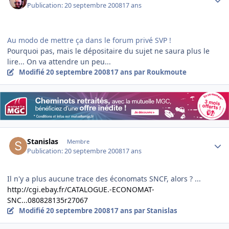
Publication:
20 septembre 2008
17 ans
Au modo de mettre ça dans le forum privé SVP !
Pourquoi pas, mais le dépositaire du sujet ne saura plus le
lire... On va attendre un peu...
Modifié
20 septembre 2008
17 ans
par Roukmoute
Author stats
Stanislas
Membre
Publication:
20 septembre 2008
17 ans
Il n'y a plus aucune trace des économats SNCF, alors ? ...
http://cgi.ebay.fr/CATALOGUE.-ECONOMAT-
SNC...080828135r27067
Modifié
20 septembre 2008
17 ans
par Stanislas