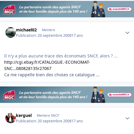
Author stats
michael02
Membre
Publication:
20 septembre 2008
17 ans
Il n'y a plus aucune trace des économats SNCF, alors ? ...
http://cgi.ebay.fr/CATALOGUE.-ECONOMAT-
SNC...080828135r27067
Ca me rappelle bien des choses ce catalogue ...
Author stats
kerguel
Membre SNCF
Publication:
20 septembre 2008
17 ans