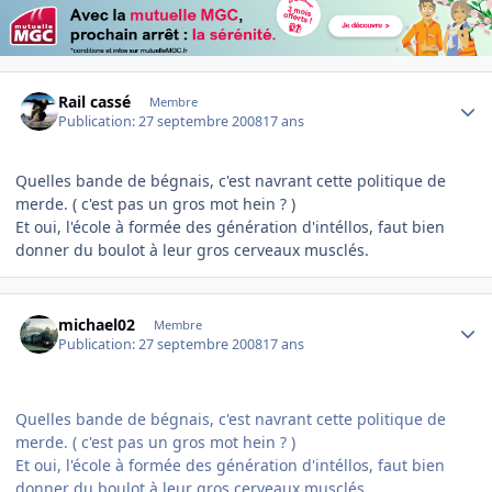
Author stats
Rail cassé
Membre
Publication:
27 septembre 2008
17 ans
Quelles bande de bégnais, c'est navrant cette politique de
merde. ( c'est pas un gros mot hein ? )
Et oui, l'école à formée des génération d'intéllos, faut bien
donner du boulot à leur gros cerveaux musclés.
Author stats
michael02
Membre
Publication:
27 septembre 2008
17 ans
Quelles bande de bégnais, c'est navrant cette politique de
merde. ( c'est pas un gros mot hein ? )
Et oui, l'école à formée des génération d'intéllos, faut bien
donner du boulot à leur gros cerveaux musclés.