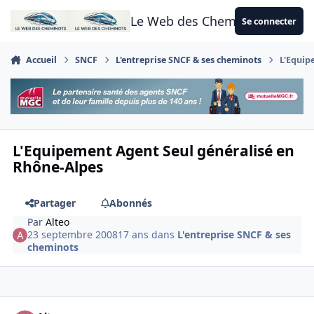
Aller au contenu
Le Web des Cheminots
Se connecter
Accueil
SNCF
L'entreprise SNCF & ses cheminots
L'Equip
L'Equipement Agent Seul généralisé en
Rhône-Alpes
Partager
Abonnés
Par
Alteo
23 septembre 2008
17 ans
dans
L'entreprise SNCF & ses
cheminots
Author stats