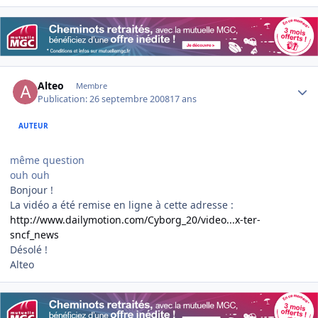
Author stats
Alteo
Membre
Publication:
26 septembre 2008
17 ans
AUTEUR
même question
ouh ouh
Bonjour !
La vidéo a été remise en ligne à cette adresse :
http://www.dailymotion.com/Cyborg_20/video...x-ter-
sncf_news
Désolé !
Alteo