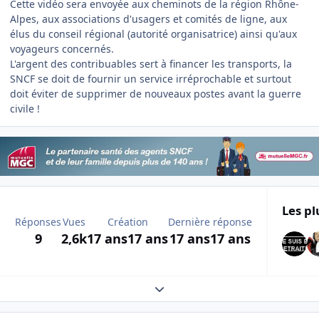
Cette vidéo sera envoyée aux cheminots de la région Rhône-
Alpes, aux associations d'usagers et comités de ligne, aux
élus du conseil régional (autorité organisatrice) ainsi qu'aux
voyageurs concernés.
L'argent des contribuables sert à financer les transports, la
SNCF se doit de fournir un service irréprochable et surtout
doit éviter de supprimer de nouveaux postes avant la guerre
civile !
Les pl
Réponses
Vues
Création
Dernière réponse
9
2,6k
17 ans
17 ans
17 ans
17 ans
Expand topic overview