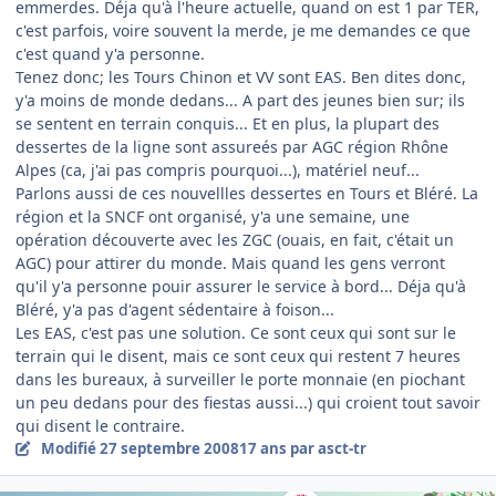
emmerdes. Déja qu'à l'heure actuelle, quand on est 1 par TER,
c'est parfois, voire souvent la merde, je me demandes ce que
c'est quand y'a personne.
Tenez donc; les Tours Chinon et VV sont EAS. Ben dites donc,
y'a moins de monde dedans... A part des jeunes bien sur; ils
se sentent en terrain conquis... Et en plus, la plupart des
dessertes de la ligne sont assureés par AGC région Rhône
Alpes (ca, j'ai pas compris pourquoi...), matériel neuf...
Parlons aussi de ces nouvellles dessertes en Tours et Bléré. La
région et la SNCF ont organisé, y'a une semaine, une
opération découverte avec les ZGC (ouais, en fait, c'était un
AGC) pour attirer du monde. Mais quand les gens verront
qu'il y'a personne pouir assurer le service à bord... Déja qu'à
Bléré, y'a pas d'agent sédentaire à foison...
Les EAS, c'est pas une solution. Ce sont ceux qui sont sur le
terrain qui le disent, mais ce sont ceux qui restent 7 heures
dans les bureaux, à surveiller le porte monnaie (en piochant
un peu dedans pour des fiestas aussi...) qui croient tout savoir
qui disent le contraire.
Modifié
27 septembre 2008
17 ans
par asct-tr