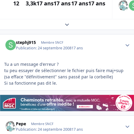
12
3,3k
17 ans
17 ans
17 ans
17 ans
Expand topic overview
Author stats
stephj915
Membre SNCF
Publication:
24 septembre 2008
17 ans
Tu a un message d'erreur ?
tu peu essayer de sélectionner le fichier puis faire maj+sup
(sa efface "définitivement" sans passé par la corbeille)
Si sa fonctionne pas dit le.
Author stats
Pepe
Membre SNCF
Publication:
24 septembre 2008
17 ans