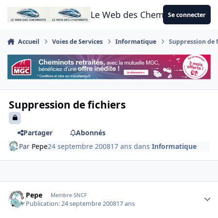
Aller au contenu
Le Web des Cheminots
Se connecter
Accueil
Voies de Services
Informatique
Suppression de f
Suppression de fichiers
Partager
Abonnés
Par
Pepe
24 septembre 2008
17 ans
dans
Informatique
Author stats
Pepe
Membre SNCF
Publication:
24 septembre 2008
17 ans