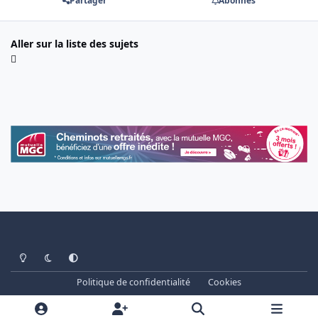
Partager
Abonnés
Aller sur la liste des sujets
Light Mode
Dark Mode
System Preference
Politique de confidentialité
Cookies
www.cheminots.net - Forum Libre depuis 2003
Powered by
Invision Community