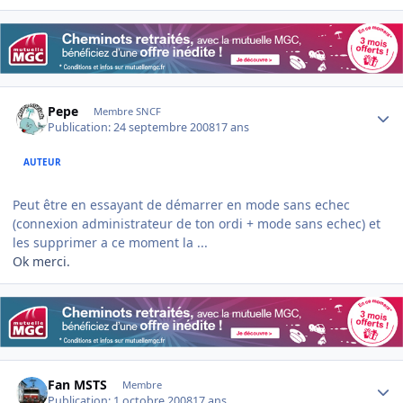
Author stats
Pepe
Membre SNCF
Publication:
24 septembre 2008
17 ans
AUTEUR
Peut être en essayant de démarrer en mode sans echec
(connexion administrateur de ton ordi + mode sans echec) et
les supprimer a ce moment la ...
Ok merci.
Author stats
Fan MSTS
Membre
Publication:
1 octobre 2008
17 ans