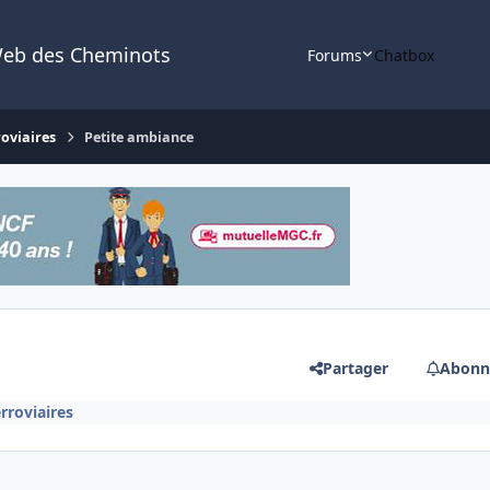
Web des Cheminots
Forums
Chatbox
roviaires
Petite ambiance
Partager
Abonn
rroviaires