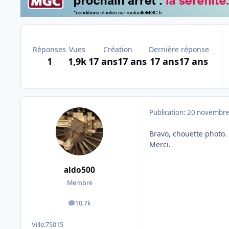
Réponses
Vues
Création
Dernière réponse
1
1,9k
17 ans
17 ans
17 ans
17 ans
Publication:
20 novembre
Bravo, chouette photo.
Merci.
aldo500
Membre
10,7k
messages
Ville:
75015