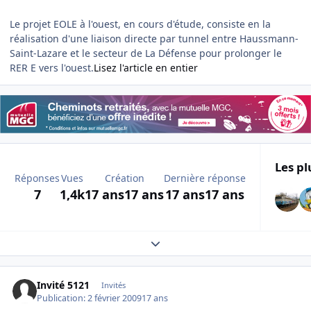
Le projet EOLE à l'ouest, en cours d'étude, consiste en la
réalisation d'une liaison directe par tunnel entre Haussmann-
Saint-Lazare et le secteur de La Défense pour prolonger le
RER E vers l'ouest.
Lisez l'article en entier
Les pl
Réponses
Vues
Création
Dernière réponse
7
1,4k
17 ans
17 ans
17 ans
17 ans
Expand topic overview
Invité 5121
Invités
Publication:
2 février 2009
17 ans