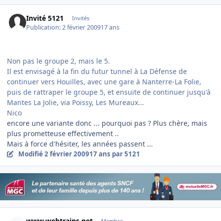
Invité 5121
Invités
Publication:
2 février 2009
17 ans
Non pas le groupe 2, mais le 5.
Il est envisagé à la fin du futur tunnel à La Défense de
continuer vers Houilles, avec une gare à Nanterre-La Folie,
puis de rattraper le groupe 5, et ensuite de continuer jusqu'à
Mantes La Jolie, via Poissy, Les Mureaux...
Nico
encore une variante donc ... pourquoi pas ? Plus chère, mais
plus prometteuse effectivement ..
Mais à force d'hésiter, les années passent ...
Modifié
2 février 2009
17 ans
par 5121
Author stats
www.webtrains.net
Membre