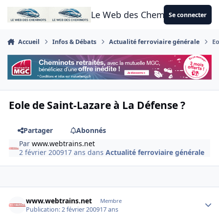
Aller au contenu
Le Web des Cheminots
Se connecter
Accueil
Infos & Débats
Actualité ferroviaire générale
Eo
Eole de Saint-Lazare à La Défense ?
Partager
Abonnés
Par
www.webtrains.net
2 février 2009
17 ans
dans
Actualité ferroviaire générale
Author stats
www.webtrains.net
Membre
Publication:
2 février 2009
17 ans