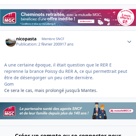
Author stats
nicopasta
Membre SNCF
Publication:
2 février 2009
17 ans
A une certaine époque, il était question que le RER E
reprenne la brance Poissy du RER A, ce qui permettrait peut
être de désengorger un peu cette dernière.
Gom
Ce sera le cas, mais prolongé jusqu'à Mantes.
Créer un compte ou se connecter pour