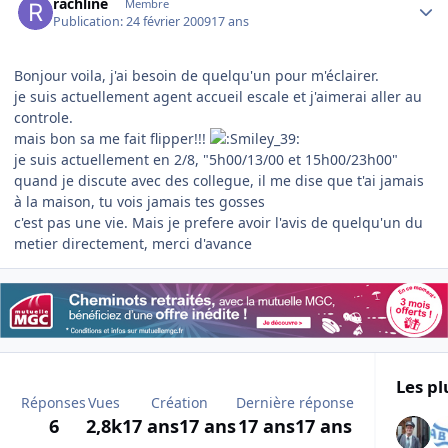
rachline
Membre
Publication:
24 février 2009
17 ans
Bonjour voila, j'ai besoin de quelqu'un pour m'éclairer.
je suis actuellement agent accueil escale et j'aimerai aller au
controle.
mais bon sa me fait flipper!!!
je suis actuellement en 2/8, "5h00/13/00 et 15h00/23h00"
quand je discute avec des collegue, il me dise que t'ai jamais
à la maison, tu vois jamais tes gosses
c'est pas une vie. Mais je prefere avoir l'avis de quelqu'un du
metier directement, merci d'avance
Les pl
Réponses
Vues
Création
Dernière réponse
6
2,8k
17 ans
17 ans
17 ans
17 ans