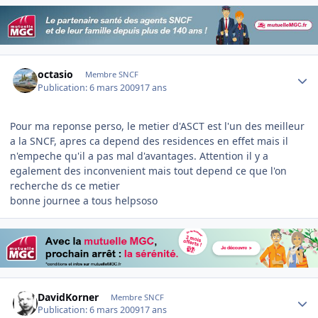
Author stats
octasio
Membre SNCF
Publication:
6 mars 2009
17 ans
Pour ma reponse perso, le metier d'ASCT est l'un des meilleur
a la SNCF, apres ca depend des residences en effet mais il
n'empeche qu'il a pas mal d'avantages. Attention il y a
egalement des inconvenient mais tout depend ce que l'on
recherche ds ce metier
bonne journee a tous helpsoso
Author stats
DavidKorner
Membre SNCF
Publication:
6 mars 2009
17 ans