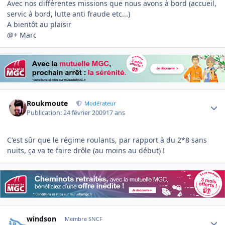
Avec nos différentes missions que nous avons à bord (accueil,
servic à bord, lutte anti fraude etc...)
A bientôt au plaisir
@+ Marc
Author stats
Roukmoute
Modérateur
Publication:
24 février 2009
17 ans
C'est sûr que le régime roulants, par rapport à du 2*8 sans
nuits, ça va te faire drôle (au moins au début) !
Author stats
windson
Membre SNCF