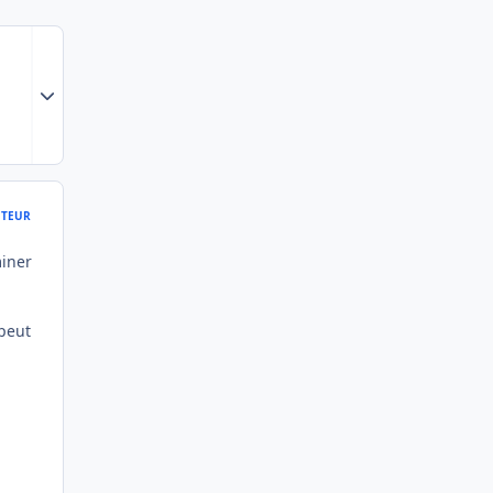
Expand topic overview
9
TEUR
miner
 peut