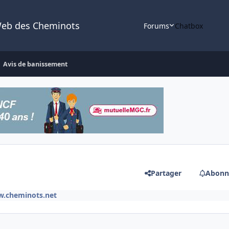
Web des Cheminots
Forums
Chatbox
Avis de banissement
Partager
Abonn
w.cheminots.net