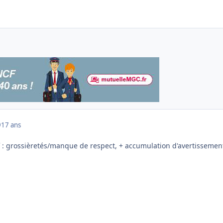
9
17 ans
if : grossièretés/manque de respect, + accumulation d'avertissemen