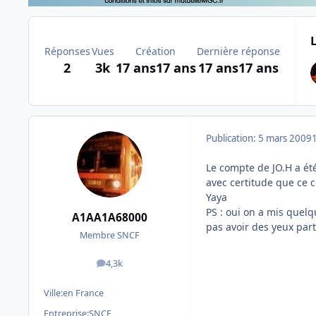
Réponses
Vues
Création
Dernière réponse
2
3k
17 ans
17 ans
17 ans
17 ans
Publication:
5 mars 2009
Le compte de JO.H a ét
avec certitude que ce 
Yaya
PS : oui on a mis quel
A1AA1A68000
pas avoir des yeux part
Membre SNCF
4,3k
messages
Ville:
en France
Entreprise:
SNCF