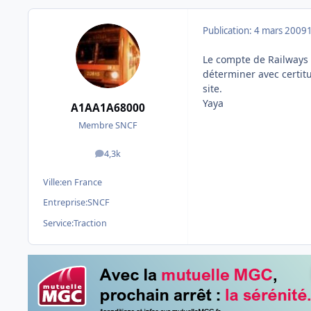
Publication:
4 mars 2009
Le compte de Railways 
déterminer avec certi
site.
Yaya
A1AA1A68000
Membre SNCF
4,3k
messages
Ville:
en France
Entreprise:
SNCF
Service:
Traction