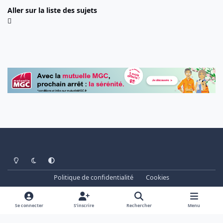
Aller sur la liste des sujets
Light Mode
Dark Mode
System Preference
Politique de confidentialité
Cookies
www.cheminots.net - Forum Libre depuis 2003
Powered by
Invision Community
Se connecter
S’inscrire
Rechercher
Menu