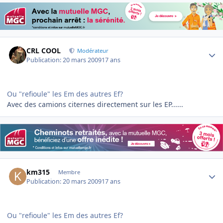
Author stats
CRL COOL
Modérateur
Publication:
20 mars 2009
17 ans
Ou "refioule" les Em des autres Ef?
Avec des camions citernes directement sur les EP......
Author stats
km315
Membre
Publication:
20 mars 2009
17 ans
Ou "refioule" les Em des autres Ef?