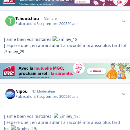
Author stats
Tchoutchou
Membre
Publication:
8 septembre 2005
20 ans
J aime bien vos histoires
J espere que j en aurai autant a raconté moi aussi plus tard lol
:Smiley_29:
Author stats
Nipou
Modérateur
Publication:
8 septembre 2005
20 ans
J aime bien vos histoires
J espere que j en aurai autant a raconté moi aussi plus tard
lol