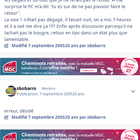
surprise le PC m'a dit "tu es sur de ne pas pouvoir faire le
retour".
La voie 1 n'était pas dégagé, il faisait nuit, on a mis 7 heures
et il a osé me dire ça !?!? Enfin après discussion parcequ'il ne
lachait pas le bougre, retour en taxi dans un état plus que
lamentable.
Modifié
7 septembre 2005
20 ans
par sbobarro
Author stats
sbobarro
Membre
Publication:
7 septembre 2005
20 ans
erreur, désolé
Modifié
7 septembre 2005
20 ans
par sbobarro