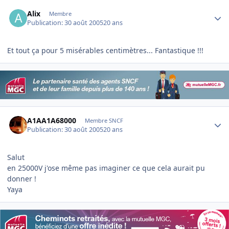
Author stats
Alix
Membre
Publication:
30 août 2005
20 ans
Et tout ça pour 5 misérables centimètres... Fantastique !!!
Author stats
A1AA1A68000
Membre SNCF
Publication:
30 août 2005
20 ans
Salut
en 25000V j'ose même pas imaginer ce que cela aurait pu
donner !
Yaya