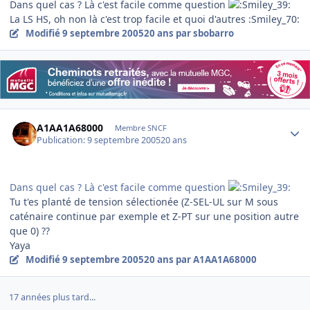
Dans quel cas ? Là c'est facile comme question
La LS HS, oh non là c'est trop facile et quoi d'autres :Smiley_70:
Modifié
9 septembre 2005
20 ans
par sbobarro
Author stats
A1AA1A68000
Membre SNCF
Publication:
9 septembre 2005
20 ans
Dans quel cas ? Là c'est facile comme question
Tu t'es planté de tension sélectionée (Z-SEL-UL sur M sous
caténaire continue par exemple et Z-PT sur une position autre
que 0) ??
Yaya
Modifié
9 septembre 2005
20 ans
par A1AA1A68000
17 années plus tard...