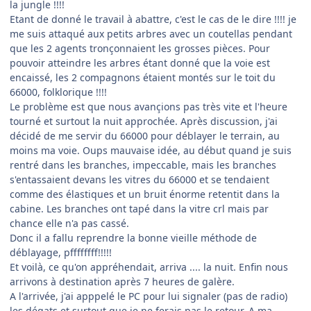
la jungle !!!!
Etant de donné le travail à abattre, c'est le cas de le dire !!!! je
me suis attaqué aux petits arbres avec un coutellas pendant
que les 2 agents tronçonnaient les grosses pièces. Pour
pouvoir atteindre les arbres étant donné que la voie est
encaissé, les 2 compagnons étaient montés sur le toit du
66000, folklorique !!!!
Le problème est que nous avançions pas très vite et l'heure
tourné et surtout la nuit approchée. Après discussion, j'ai
décidé de me servir du 66000 pour déblayer le terrain, au
moins ma voie. Oups mauvaise idée, au début quand je suis
rentré dans les branches, impeccable, mais les branches
s'entassaient devans les vitres du 66000 et se tendaient
comme des élastiques et un bruit énorme retentit dans la
cabine. Les branches ont tapé dans la vitre crl mais par
chance elle n'a pas cassé.
Donc il a fallu reprendre la bonne vieille méthode de
déblayage, pffffffff!!!!!
Et voilà, ce qu'on appréhendait, arriva .... la nuit. Enfin nous
arrivons à destination après 7 heures de galère.
A l'arrivée, j'ai apppelé le PC pour lui signaler (pas de radio)
les dégats et surtout que je ne ferais pas le retour. A ma