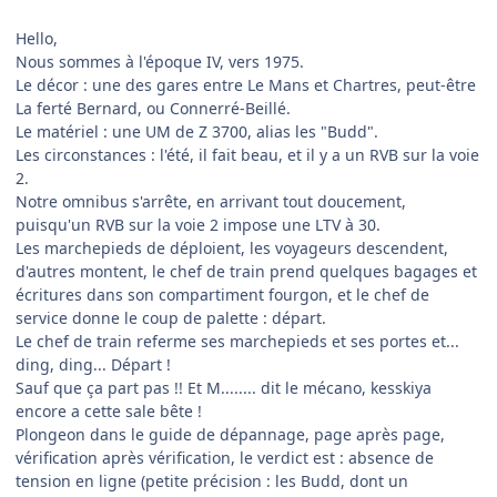
Hello,
Nous sommes à l'époque IV, vers 1975.
Le décor : une des gares entre Le Mans et Chartres, peut-être
La ferté Bernard, ou Connerré-Beillé.
Le matériel : une UM de Z 3700, alias les "Budd".
Les circonstances : l'été, il fait beau, et il y a un RVB sur la voie
2.
Notre omnibus s'arrête, en arrivant tout doucement,
puisqu'un RVB sur la voie 2 impose une LTV à 30.
Les marchepieds de déploient, les voyageurs descendent,
d'autres montent, le chef de train prend quelques bagages et
écritures dans son compartiment fourgon, et le chef de
service donne le coup de palette : départ.
Le chef de train referme ses marchepieds et ses portes et...
ding, ding... Départ !
Sauf que ça part pas !! Et M........ dit le mécano, kesskiya
encore a cette sale bête !
Plongeon dans le guide de dépannage, page après page,
vérification après vérification, le verdict est : absence de
tension en ligne (petite précision : les Budd, dont un