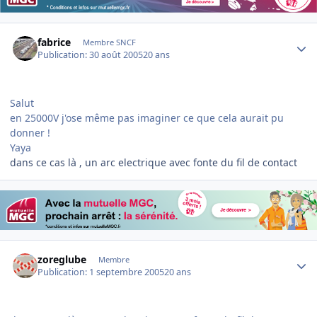
Author stats
fabrice
Membre SNCF
Publication:
30 août 2005
20 ans
Salut
en 25000V j'ose même pas imaginer ce que cela aurait pu
donner !
Yaya
dans ce cas là , un arc electrique avec fonte du fil de contact
Author stats
zoreglube
Membre
Publication:
1 septembre 2005
20 ans