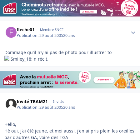
Author stats
fleche01
Membre SNCF
Publication:
29 août 2005
20 ans
Dommage qu'il n'y ai pas de photo pour illustrer to
n récit.
Invité TRAM21
Invités
Publication:
29 août 2005
20 ans
Hello,
Hé oui, j'ai été jeune, et moi aussi, j'en ai pris plein les oreilles
par d'autres GA, voire des TGA !