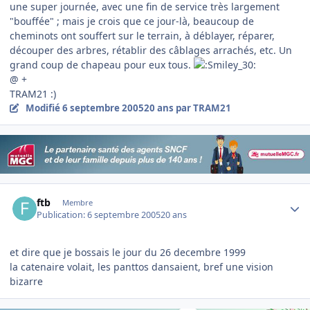
une super journée, avec une fin de service très largement
"bouffée" ; mais je crois que ce jour-là, beaucoup de
cheminots ont souffert sur le terrain, à déblayer, réparer,
découper des arbres, rétablir des câblages arrachés, etc. Un
grand coup de chapeau pour eux tous.
@ +
TRAM21 :)
Modifié
6 septembre 2005
20 ans
par TRAM21
Author stats
ftb
Membre
Publication:
6 septembre 2005
20 ans
et dire que je bossais le jour du 26 decembre 1999
la catenaire volait, les panttos dansaient, bref une vision
bizarre