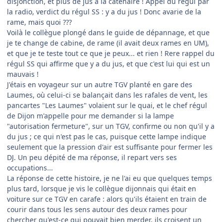
disjonction, et plus de jus à la caténaire ! Appel du régul par
la radio, verdict du régul SS : y a du jus ! Donc avarie de la
rame, mais quoi ???
Voilà le collègue plongé dans le guide de dépannage, et que
je te change de cabine, de rame (il avait deux rames en UM),
et que je te teste tout ce que je peux... et rien ! Rere rappel du
régul SS qui affirme que y a du jus, et que c'est lui qui est un
mauvais !
J'étais en voyageur sur un autre TGV planté en gare des
Laumes, où celui-ci se balançait dans les rafales de vent, les
pancartes "Les Laumes" volaient sur le quai, et le chef régul
de Dijon m'appelle pour me demander si la lampe
"autorisation fermeture", sur un TGV, confirme ou non qu'il y a
du jus ; ce qui n'est pas le cas, puisque cette lampe indique
seulement que la pression d'air est suffisante pour fermer les
DJ. Un peu dépité de ma réponse, il repart vers ses
occupations...
La réponse de cette histoire, je ne l'ai eu que quelques temps
plus tard, lorsque je vis le collègue dijonnais qui était en
voiture sur ce TGV en carafe : alors qu'ils étaient en train de
courir dans tous les sens autour des deux rames pour
chercher qu'est-ce qui pouvait bien merder, ils croisent un