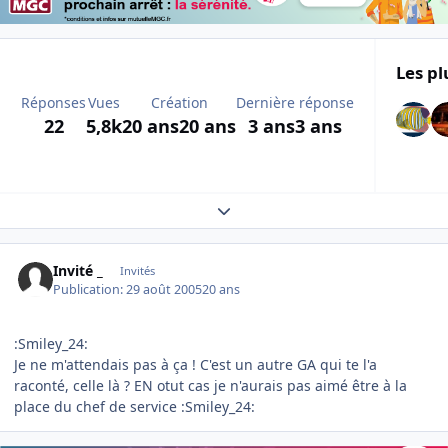
Les pl
Réponses
Vues
Création
Dernière réponse
22
5,8k
20 ans
20 ans
3 ans
3 ans
Expand topic overview
Invité _
Invités
Publication:
29 août 2005
20 ans
:Smiley_24:
Je ne m'attendais pas à ça ! C'est un autre GA qui te l'a
raconté, celle là ? EN otut cas je n'aurais pas aimé être à la
place du chef de service :Smiley_24: