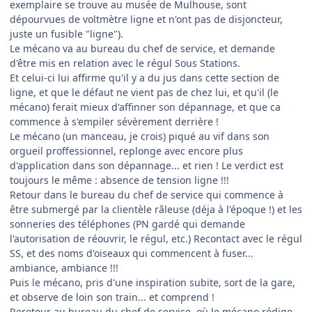
exemplaire se trouve au musée de Mulhouse, sont
dépourvues de voltmètre ligne et n'ont pas de disjoncteur,
juste un fusible "ligne").
Le mécano va au bureau du chef de service, et demande
d'être mis en relation avec le régul Sous Stations.
Et celui-ci lui affirme qu'il y a du jus dans cette section de
ligne, et que le défaut ne vient pas de chez lui, et qu'il (le
mécano) ferait mieux d'affinner son dépannage, et que ca
commence à s'empiler sévèrement derrière !
Le mécano (un manceau, je crois) piqué au vif dans son
orgueil proffessionnel, replonge avec encore plus
d'application dans son dépannage... et rien ! Le verdict est
toujours le même : absence de tension ligne !!!
Retour dans le bureau du chef de service qui commence à
être submergé par la clientèle râleuse (déja à l'époque !) et les
sonneries des téléphones (PN gardé qui demande
l'autorisation de réouvrir, le régul, etc.) Recontact avec le régul
SS, et des noms d'oiseaux qui commencent à fuser...
ambiance, ambiance !!!
Puis le mécano, pris d'une inspiration subite, sort de la gare,
et observe de loin son train... et comprend !
Reretour au bureau du chef de service, où le mécano rédige