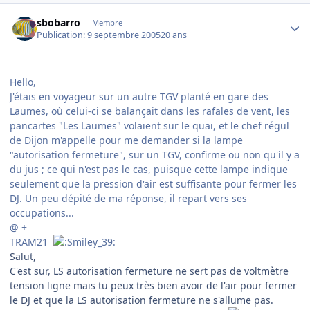
Author stats
sbobarro
Membre
Publication:
9 septembre 2005
20 ans
Hello,
J'étais en voyageur sur un autre TGV planté en gare des
Laumes, où celui-ci se balançait dans les rafales de vent, les
pancartes "Les Laumes" volaient sur le quai, et le chef régul
de Dijon m'appelle pour me demander si la lampe
"autorisation fermeture", sur un TGV, confirme ou non qu'il y a
du jus ; ce qui n'est pas le cas, puisque cette lampe indique
seulement que la pression d'air est suffisante pour fermer les
DJ. Un peu dépité de ma réponse, il repart vers ses
occupations...
@ +
TRAM21
Salut,
C'est sur, LS autorisation fermeture ne sert pas de voltmètre
tension ligne mais tu peux très bien avoir de l'air pour fermer
le DJ et que la LS autorisation fermeture ne s'allume pas.