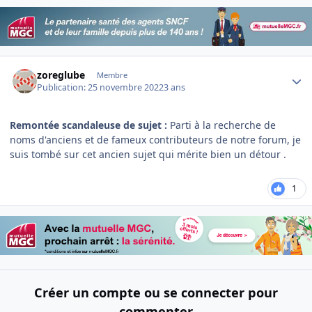
Author stats
zoreglube
Membre
Publication:
25 novembre 2022
3 ans
Remontée scandaleuse de sujet :
Parti à la recherche de
noms d'anciens et de fameux contributeurs de notre forum, je
suis tombé sur cet ancien sujet qui mérite bien un détour .
1
Créer un compte ou se connecter pour
commenter