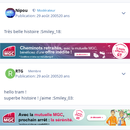
Author stats
Nipou
Modérateur
Publication:
29 août 2005
20 ans
Très belle histoire :Smiley_18:
Author stats
RTG
Membre
Publication:
29 août 2005
20 ans
hello tram !
superbe histoire ! j'aime :Smiley_03: