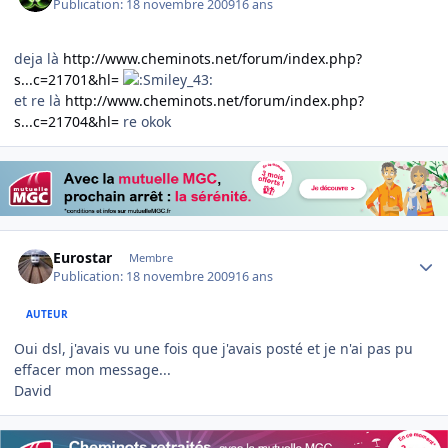
Publication:
18 novembre 2009
16 ans
deja là
http://www.cheminots.net/forum/index.php?
s...c=21701&hl=
et re là
http://www.cheminots.net/forum/index.php?
s...c=21704&hl=
re okok
Author stats
Eurostar
Membre
Publication:
18 novembre 2009
16 ans
AUTEUR
Oui dsl, j'avais vu une fois que j'avais posté et je n'ai pas pu
effacer mon message...
David