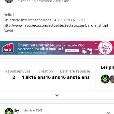
Publication:
18 novembre 2009
16 ans
Hello !
Un article interressant dans LA VOIX DU NORD :
http://www.lavoixeco.com/actualite/Secteur...ombardier.shtml
David
Les pl
Réponses
Vues
Création
Dernière réponse
2
1,8k
16 ans
16 ans
16 ans
16 ans
Expand topic overview
Author stats
fby
Membre SNCF