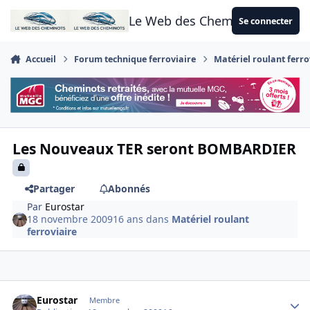
Aller au contenu
Le Web des Cheminots
Se connecter
Accueil
Forum technique ferroviaire
Matériel roulant ferro
Les Nouveaux TER seront BOMBARDIER
Partager
Abonnés
Par
Eurostar
18 novembre 2009
16 ans
dans
Matériel roulant
ferroviaire
Author stats
Eurostar
Membre