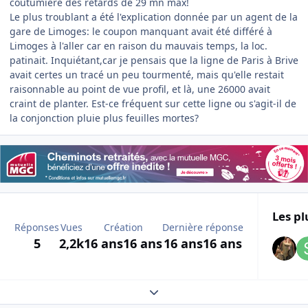
coutumière des retards de 29 mn max!
Le plus troublant a été l'explication donnée par un agent de la
gare de Limoges: le coupon manquant avait été différé à
Limoges à l'aller car en raison du mauvais temps, la loc.
patinait. Inquiétant,car je pensais que la ligne de Paris à Brive
avait certes un tracé un peu tourmenté, mais qu'elle restait
raisonnable au point de vue profil, et là, une 26000 avait
craint de planter. Est-ce fréquent sur cette ligne ou s'agit-il de
la conjonction pluie plus feuilles mortes?
Les pl
Réponses
Vues
Création
Dernière réponse
5
2,2k
16 ans
16 ans
16 ans
16 ans
Expand topic overview