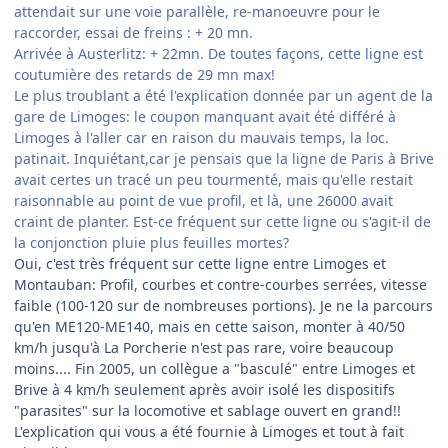
attendait sur une voie parallèle, re-manoeuvre pour le
raccorder, essai de freins : + 20 mn.
Arrivée à Austerlitz: + 22mn. De toutes façons, cette ligne est
coutumière des retards de 29 mn max!
Le plus troublant a été l'explication donnée par un agent de la
gare de Limoges: le coupon manquant avait été différé à
Limoges à l'aller car en raison du mauvais temps, la loc.
patinait. Inquiétant,car je pensais que la ligne de Paris à Brive
avait certes un tracé un peu tourmenté, mais qu'elle restait
raisonnable au point de vue profil, et là, une 26000 avait
craint de planter. Est-ce fréquent sur cette ligne ou s'agit-il de
la conjonction pluie plus feuilles mortes?
Oui, c'est très fréquent sur cette ligne entre Limoges et
Montauban: Profil, courbes et contre-courbes serrées, vitesse
faible (100-120 sur de nombreuses portions). Je ne la parcours
qu'en ME120-ME140, mais en cette saison, monter à 40/50
km/h jusqu'à La Porcherie n'est pas rare, voire beaucoup
moins.... Fin 2005, un collègue a "basculé" entre Limoges et
Brive à 4 km/h seulement après avoir isolé les dispositifs
"parasites" sur la locomotive et sablage ouvert en grand!!
L'explication qui vous a été fournie à Limoges et tout à fait