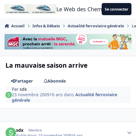
Aller au contenu
Le Web des Cheminots
Se connecter
Accueil
Infos & Débats
Actualité ferroviaire générale
La
La mauvaise saison arrive
Partager
Abonnés
Par
sdx
23 novembre 2009
16 ans
dans
Actualité ferroviaire
générale
Author stats
sdx
Membre
Publication:
23 novembre 2009
16 ans