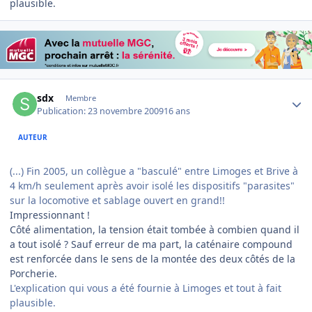
plausible.
Author stats
sdx
Membre
Publication:
23 novembre 2009
16 ans
AUTEUR
(...) Fin 2005, un collègue a "basculé" entre Limoges et Brive à
4 km/h seulement après avoir isolé les dispositifs "parasites"
sur la locomotive et sablage ouvert en grand!!
Impressionnant !
Côté alimentation, la tension était tombée à combien quand il
a tout isolé ? Sauf erreur de ma part, la caténaire compound
est renforcée dans le sens de la montée des deux côtés de la
Porcherie.
L'explication qui vous a été fournie à Limoges et tout à fait
plausible.