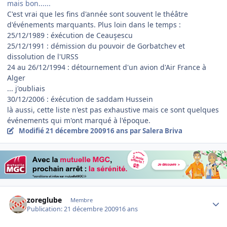
mais bon......
C'est vrai que les fins d'année sont souvent le théâtre
d'événements marquants. Plus loin dans le temps :
25/12/1989 : éxécution de Ceauşescu
25/12/1991 : démission du pouvoir de Gorbatchev et
dissolution de l'URSS
24 au 26/12/1994 : détournement d'un avion d'Air France à
Alger
... j'oubliais
30/12/2006 : éxécution de saddam Hussein
là aussi, cette liste n'est pas exhaustive mais ce sont quelques
événements qui m'ont marqué à l'époque.
Modifié
21 décembre 2009
16 ans
par Salera Briva
Author stats
zoreglube
Membre
Publication:
21 décembre 2009
16 ans