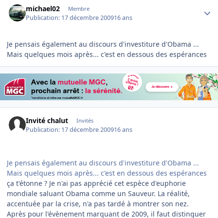
Author stats
michael02
Membre
Publication:
17 décembre 2009
16 ans
Je pensais également au discours d'investiture d'Obama ...
Mais quelques mois après... c'est en dessous des espérances
Invité chalut
Invités
Publication:
17 décembre 2009
16 ans
Je pensais également au discours d'investiture d'Obama ...
Mais quelques mois après... c'est en dessous des espérances
ça t'étonne ? Je n'ai pas apprécié cet espèce d'euphorie
mondiale saluant Obama comme un Sauveur. La réalité,
accentuée par la crise, n'a pas tardé à montrer son nez.
Après pour l'évènement marquant de 2009, il faut distinguer