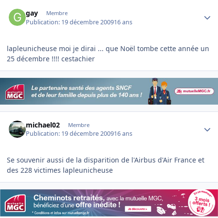
Author stats
gay
Membre
Publication:
19 décembre 2009
16 ans
lapleunicheuse moi je dirai ... que Noël tombe cette année un
25 décembre !!!! cestachier
Author stats
michael02
Membre
Publication:
19 décembre 2009
16 ans
Se souvenir aussi de la disparition de l'Airbus d'Air France et
des 228 victimes lapleunicheuse