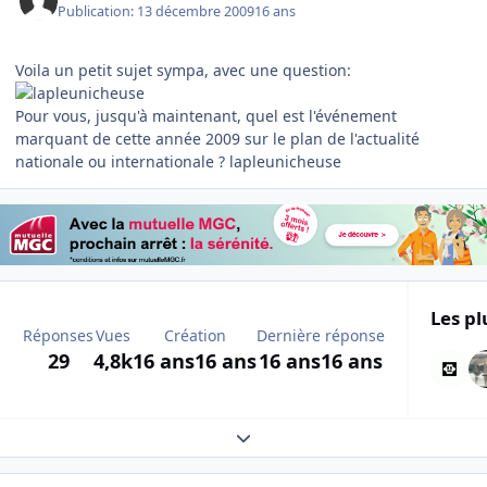
Publication:
13 décembre 2009
16 ans
Voila un petit sujet sympa, avec une question:
Pour vous, jusqu'à maintenant, quel est l'événement
marquant de cette année 2009 sur le plan de l'actualité
nationale ou internationale ? lapleunicheuse
Les pl
Réponses
Vues
Création
Dernière réponse
29
4,8k
16 ans
16 ans
16 ans
16 ans
Expand topic overview
Author stats