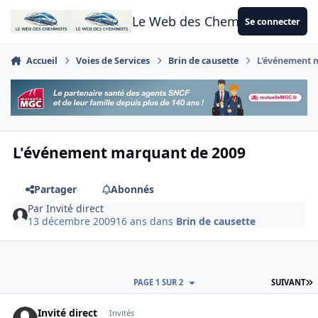
Aller au contenu
Le Web des Cheminots
Se connecter
Accueil
Voies de Services
Brin de causette
L'événement 
L'événement marquant de 2009
Partager
Abonnés
Par
Invité direct
13 décembre 2009
16 ans
dans
Brin de causette
D
PAGE 1 SUR 2
SUIVANT
Invité direct
Invités