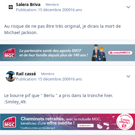
Salera Briva
Membre
Publication:
15 décembre 2009
16 ans
Au risque de ne pas être très original, je dirais la mort de
Michael Jackson.
Author stats
Rail cassé
Membre
Publication:
15 décembre 2009
16 ans
Le bourre pif que " Berlu " a pris dans la tronche hier.
:Smiley_49: