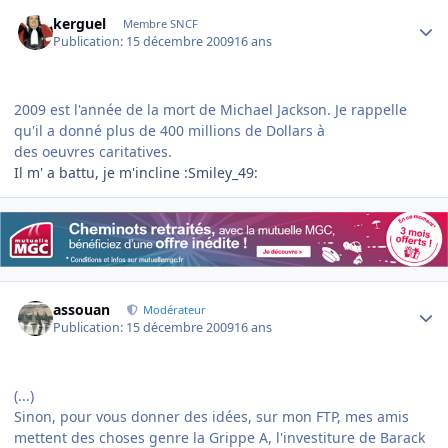
Author stats
kerguel
Membre SNCF
Publication:
15 décembre 2009
16 ans
2009 est l'année de la mort de Michael Jackson.
Je rappelle
qu'il a donné plus de 400 millions de Dollars
à
des oeuvres caritatives.
Il m' a battu, je m'incline :Smiley_49:
Author stats
assouan
Modérateur
Publication:
15 décembre 2009
16 ans
(...)
Sinon, pour vous donner des idées, sur mon FTP, mes amis
mettent des choses genre la Grippe A, l'investiture de Barack