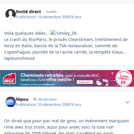
Invité direct
Invités
Publication:
19 décembre 2009
16 ans
Voila quelques idées...
Le crash du Rio/Paris, le procès Clearstream, tremblement de
terre en Italie, baisse de la TVA restauration, sommet de
Copenhague, journée de la racine carrée, la tempête Klaus...
lapleunicheuse
Author stats
Nipou
Modérateur
Publication:
20 décembre 2009
16 ans
On dirait que pour pas mal de gens, un évènement marquant
rime avec truc triste, aussi pour aider, voici la liste non
exhautive de 2009 (désolé, les stats s'arrêtent en aout) :