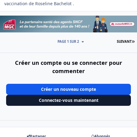
vaccination de Roseline Bachelot .
D
PAGE 1 SUR 2
SUIVANT
Créer un compte ou se connecter pour
commenter
Créer un nouveau compte
Connectez-vous maintenant
Partager
Abonnés