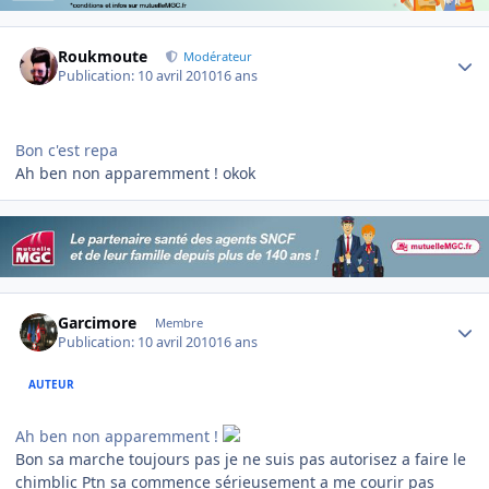
Author stats
Roukmoute
Modérateur
Publication:
10 avril 2010
16 ans
Bon c'est repa
Ah ben non apparemment ! okok
Author stats
Garcimore
Membre
Publication:
10 avril 2010
16 ans
AUTEUR
Ah ben non apparemment !
Bon sa marche toujours pas je ne suis pas autorisez a faire le
chimblic Ptn sa commence sérieusement a me courir pas