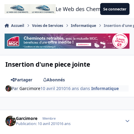
Aller au contenu
Le Web des Cheminots
Se connecter
Accueil
Voies de Services
Informatique
Insertion d'une 
Insertion d'une piece jointe
Partager
Abonnés
Par
Garcimore
10 avril 2010
16 ans
dans
Informatique
Author stats
Garcimore
Membre
Publication:
10 avril 2010
16 ans