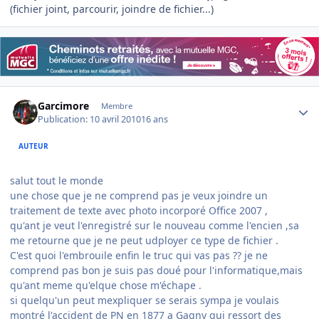
(fichier joint, parcourir, joindre de fichier...)
Author stats
Garcimore
Membre
Publication:
10 avril 2010
16 ans
AUTEUR
salut tout le monde
une chose que je ne comprend pas je veux joindre un
traitement de texte avec photo incorporé Office 2007 ,
qu'ant je veut l'enregistré sur le nouveau comme l'encien ,sa
me retourne que je ne peut udployer ce type de fichier .
C'est quoi l'embrouile enfin le truc qui vas pas ?? je ne
comprend pas bon je suis pas doué pour l'informatique,mais
qu'ant meme qu'elque chose m'échape .
si quelqu'un peut mexpliquer se serais sympa je voulais
montré l'accident de PN en 1877 a Gagny qui ressort des