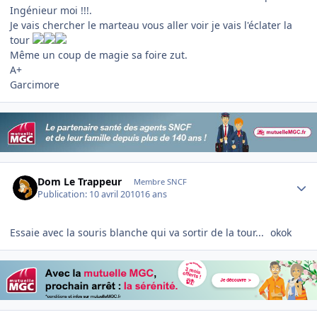
Ingénieur moi !!!.
Je vais chercher le marteau vous aller voir je vais l'éclater la
tour
Même un coup de magie sa foire zut.
A+
Garcimore
Author stats
Dom Le Trappeur
Membre SNCF
Publication:
10 avril 2010
16 ans
Essaie avec la souris blanche qui va sortir de la tour...
okok