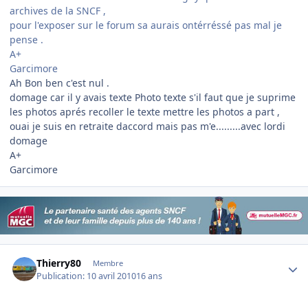
archives de la SNCF ,
pour l'exposer sur le forum sa aurais ontérréssé pas mal je
pense .
A+
Garcimore
Ah Bon ben c'est nul .
domage car il y avais texte Photo texte s'il faut que je suprime
les photos aprés recoller le texte mettre les photos a part ,
ouai je suis en retraite daccord mais pas m'e.........avec lordi
domage
A+
Garcimore
Author stats
Thierry80
Membre
Publication:
10 avril 2010
16 ans