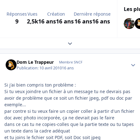
Les pl
Réponses
Vues
Création
Dernière réponse
9
2,5k
16 ans
16 ans
16 ans
16 ans
Expand topic overview
Author stats
Dom Le Trappeur
Membre SNCF
Publication:
10 avril 2010
16 ans
Si j'ai bien compris ton problème :
Si tu veux joindre un fichier à un message tu ne devrais pas
avoir de problème que ce soit un fichier jpeg, pdf ou doc par
exemple...
par contre si tu veux faire un copier coller à partir d'un fichier
doc avec photo incorporée, ça ne devrait pas le faire
dans ce cas tu ne copies-colles que la partie texte ou tu tapes
un texte dans la cadre adéquat
et tu joins le fichier soit PDF, soit Doc soit jpeg