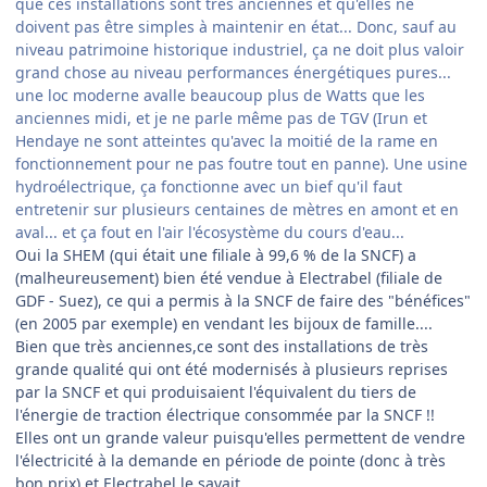
que ces installations sont très anciennes et qu'elles ne
doivent pas être simples à maintenir en état... Donc, sauf au
niveau patrimoine historique industriel, ça ne doit plus valoir
grand chose au niveau performances énergétiques pures...
une loc moderne avalle beaucoup plus de Watts que les
anciennes midi, et je ne parle même pas de TGV (Irun et
Hendaye ne sont atteintes qu'avec la moitié de la rame en
fonctionnement pour ne pas foutre tout en panne). Une usine
hydroélectrique, ça fonctionne avec un bief qu'il faut
entretenir sur plusieurs centaines de mètres en amont et en
aval... et ça fout en l'air l'écosystème du cours d'eau...
Oui la SHEM (qui était une filiale à 99,6 % de la SNCF) a
(malheureusement) bien été vendue à Electrabel (filiale de
GDF - Suez), ce qui a permis à la SNCF de faire des "bénéfices"
(en 2005 par exemple) en vendant les bijoux de famille....
Bien que très anciennes,ce sont des installations de très
grande qualité qui ont été modernisés à plusieurs reprises
par la SNCF et qui produisaient l'équivalent du tiers de
l'énergie de traction électrique consommée par la SNCF !!
Elles ont un grande valeur puisqu'elles permettent de vendre
l'électricité à la demande en période de pointe (donc à très
bon prix) et Electrabel le savait ...