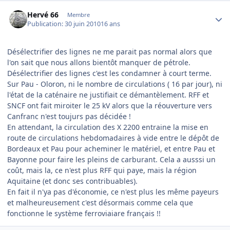
Author stats
Hervé 66
Membre
Publication:
30 juin 2010
16 ans
Désélectrifier des lignes ne me parait pas normal alors que
l'on sait que nous allons bientôt manquer de pétrole.
Désélectrifier des lignes c'est les condamner à court terme.
Sur Pau - Oloron, ni le nombre de circulations ( 16 par jour), ni
l'état de la caténaire ne justifiait ce démantèlement. RFF et
SNCF ont fait miroiter le 25 kV alors que la réouverture vers
Canfranc n'est toujurs pas décidée !
En attendant, la circulation des X 2200 entraine la mise en
route de circulations hebdomadaires à vide entre le dépôt de
Bordeaux et Pau pour acheminer le matériel, et entre Pau et
Bayonne pour faire les pleins de carburant. Cela a ausssi un
coût, mais la, ce n'est plus RFF qui paye, mais la région
Aquitaine (et donc ses contribuables).
En fait il n'ya pas d'économie, ce n'est plus les même payeurs
et malheureusement c'est désormais comme cela que
fonctionne le système ferroviaiare français !!