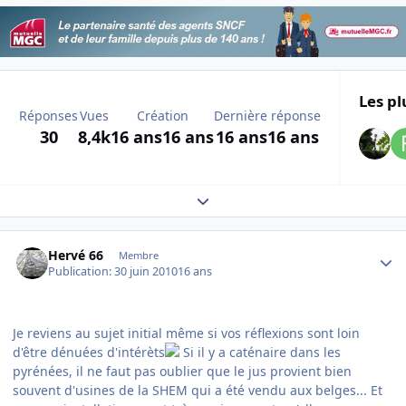
Les pl
Réponses
Vues
Création
Dernière réponse
30
8,4k
16 ans
16 ans
16 ans
16 ans
Expand topic overview
Author stats
Hervé 66
Membre
Publication:
30 juin 2010
16 ans
Je reviens au sujet initial même si vos réflexions sont loin
d'être dénuées d'intérèts
Si il y a caténaire dans les
pyrénées, il ne faut pas oublier que le jus provient bien
souvent d'usines de la SHEM qui a été vendu aux belges... Et