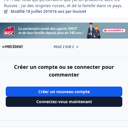
Russes : j'ai des origines russes, et de la famille dans ce pays
.
Modifié
18 juillet 2010
16 ans
par louis44
PREMIÈRE PAGE
PRÉCÉDENT
PAGE 2 SUR 2
Créer un compte ou se connecter pour
commenter
Créer un nouveau compte
Connectez-vous maintenant