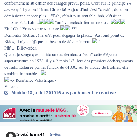
conformément au cahier des charges prévu, point. C'est sur le principe
en
amont
qu'il y a problème. Eh voilà! Aujourd'hui c'est "cassé" , donc on
démissionne encore plus... "Bah, c'était plus rentable, bah, c'était en
on
mauvais état, bah ...
"
" va réélectrifier en mono ...
Eh ! Oh ! Vous y croyez encore
???
Démonter (détruire) la ss/st pour dégager la place... Au rond point de
Bidos, il n'y a déjà pas eu besoin de dévier la route
!
Pfff ... Billevesées.
Quand je songe que j'ai été un des derniers à "voir" cette élégante
superstructure de 1928, il y a 2 mois 1/2, lors des premiers déchargements
de rails. Eclairée par les fanaux du 61000, sur le viaduc de Lashies, elle
semblait immuable...
-> Résistance -'électrique'- .
Vincent
Modifié
18 juillet 2010
16 ans
par Vincent le réactivé
Invité louis44
Invités