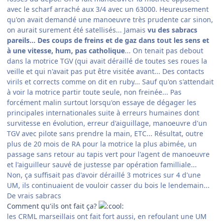
avec le scharf arraché aux 3/4 avec un 63000. Heureusement
qu'on avait demandé une manoeuvre très prudente car sinon,
on aurait surement été satellisés... Jamais
vu des sabracs
pareils... Des coups de freins et de gaz dans tout les sens et
à une vitesse, hum, pas catholique
... On tenait pas debout
dans la motrice TGV (qui avait déraillé de toutes ses roues la
veille et qui n'avait pas put être visitée avant... Des contacts
virils et corrects comme on dit en ruby... Sauf qu'on s'attendait
à voir la motrice partir toute seule, non freinée... Pas
forcément malin surtout lorsqu'on essaye de dégager les
principales internationales suite à erreurs humaines dont
survitesse en évolution, erreur d'aiguillage, manoeuvre d'un
TGV avec pilote sans prendre la main, ETC... Résultat, outre
plus de 20 mois de RA pour la motrice la plus abimée, un
passage sans retour au tapis vert pour l'agent de manoeuvre
et l'aiguilleur sauvé de justesse par opération familliale...
Non, ça suffisait pas d'avoir déraillé 3 motrices sur 4 d'une
UM, ils continuaient de vouloir casser du bois le lendemain...
De vrais sabracs
Comment qu'ils ont fait ça?
les CRML marseillais ont fait fort aussi, en refoulant une UM