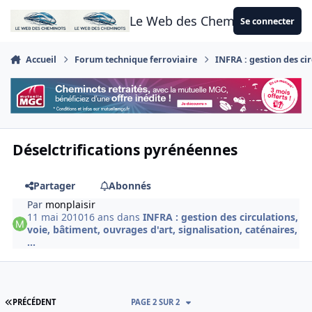
Aller au contenu
Le Web des Cheminots
Se connecter
Accueil
Forum technique ferroviaire
INFRA : gestion des cir
Déselctrifications pyrénéennes
Partager
Abonnés
Par
monplaisir
11 mai 2010
16 ans
dans
INFRA : gestion des circulations,
voie, bâtiment, ouvrages d'art, signalisation, caténaires,
...
PREMIÈRE PAGE
PRÉCÉDENT
PAGE 2 SUR 2