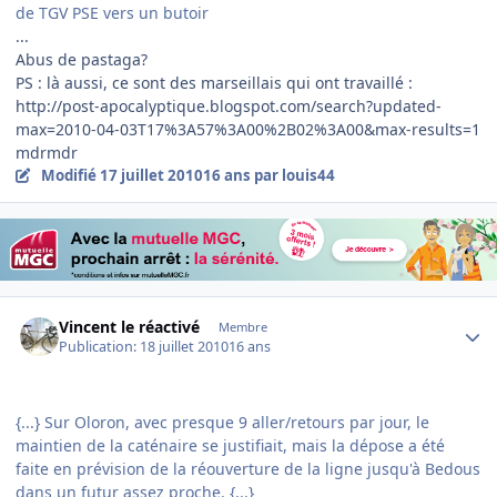
de TGV PSE vers un butoir
...
Abus de pastaga?
PS : là aussi, ce sont des marseillais qui ont travaillé :
http://post-apocalyptique.blogspot.com/search?updated-
max=2010-04-03T17%3A57%3A00%2B02%3A00&max-results=1
mdrmdr
Modifié
17 juillet 2010
16 ans
par louis44
Author stats
Vincent le réactivé
Membre
Publication:
18 juillet 2010
16 ans
{...} Sur Oloron, avec presque 9 aller/retours par jour, le
maintien de la caténaire se justifiait, mais la dépose a été
faite en prévision de la réouverture de la ligne jusqu'à Bedous
dans un futur assez proche. {...}