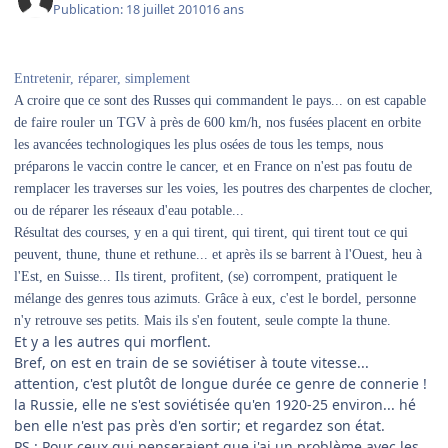
Publication:
18 juillet 2010
16 ans
Entretenir, réparer, simplement
A croire que ce sont des Russes qui commandent le pays... on est capable
de faire rouler un TGV à près de 600 km/h, nos fusées placent en orbite
les avancées technologiques les plus osées de tous les temps, nous
préparons le vaccin contre le cancer, et en France on n'est pas foutu de
remplacer les traverses sur les voies, les poutres des charpentes de clocher,
ou de réparer les réseaux d'eau potable...
Résultat des courses, y en a qui tirent, qui tirent, qui tirent tout ce qui
peuvent, thune, thune et rethune... et après ils se barrent à l'Ouest, heu à
l'Est, en Suisse... Ils tirent, profitent, (se) corrompent, pratiquent le
mélange des genres tous azimuts. Grâce à eux, c'est le bordel, personne
n'y retrouve ses petits. Mais ils s'en foutent, seule compte la thune.
Et y a les autres qui morflent.
Bref, on est en train de se soviétiser à toute vitesse...
attention, c'est plutôt de longue durée ce genre de connerie !
la Russie, elle ne s'est soviétisée qu'en 1920-25 environ... hé
ben elle n'est pas près d'en sortir; et regardez son état.
PS : Pour ceux qui penseraient que j'ai un problème avec les