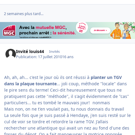
2 semaines plus tard...
Invité louis44
Invités
Publication:
17 juillet 2010
16 ans
Ah, ah, ah... c'est le jour où ils ont réussi à
planter un TGV
dans la plaque tournante
... joli coup, méthode "locale" dans
le pire sens du terme! Ceci-dit heureusement que tous ne
pratiquent pas cette "méthode", il s'agit évidemment de "cas"
particuliers... tu es tombé le mauvais jour!
nonmais
Mais non, on ne t'en voulait pas, tu nous donnais du travail
La seule fois que je suis passé à Hendaye, j'en suis resté sur le
cul de voir se tordre et retordre la rame TGV. J'allais
rechercher une atlantique qui avait un nez au fond d'une des
fosses du dépot. On a fait manoeuvrer la motrice opposée