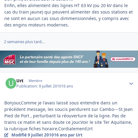
Enfin, elles alimentent des lignes HT 63 kV (ou 20 kV dans le
cas du train jaune) qui peuvent alimenter des sous stations et
ne sont en aucun cas sous dimmensionnées, y compris avec
des engins moteurs modernes.
2 semaines plus tard...
Author stats
Urt
Membre
Publication:
9 juillet 2010
16 ans
Bonjour,Comme je l'avais laissé sous entendre dans un
précédent message, les soucis perdurent sur Cambo---St Jean
Pied de Port , perturbant la réouverture de la ligne. Pas de
trains ce matin et sans doute ce jour.Voir le site Ter Aquitaine,
la rubrique fiches horaire.CordialementUrt
Modifié
9 juillet 2010
16 ans
par Urt