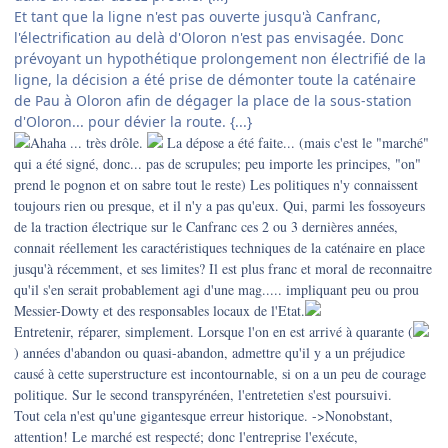
Et tant que la ligne n'est pas ouverte jusqu'à Canfranc,
l'électrification au delà d'Oloron n'est pas envisagée. Donc
prévoyant un hypothétique prolongement non électrifié de la
ligne, la décision a été prise de démonter toute la caténaire
de Pau à Oloron afin de dégager la place de la sous-station
d'Oloron... pour dévier la route. {...}
Ahaha ... très drôle.
La dépose a été faite... (mais c'est le "marché"
qui a été signé, donc... pas de scrupules; peu importe les principes, "on"
prend le pognon et on sabre tout le reste) Les politiques n'y connaissent
toujours rien ou presque, et il n'y a pas qu'eux. Qui, parmi les fossoyeurs
de la traction électrique sur le Canfranc ces 2 ou 3 dernières années,
connait réellement les caractéristiques techniques de la caténaire en place
jusqu'à récemment, et ses limites? Il est plus franc et moral de reconnaitre
qu'il s'en serait probablement agi d'une mag..... impliquant peu ou prou
Messier-Dowty et des responsables locaux de l'Etat.
Entretenir, réparer, simplement. Lorsque l'on en est arrivé à quarante (
) années d'abandon ou quasi-abandon, admettre qu'il y a un préjudice
causé à cette superstructure est incontournable, si on a un peu de courage
politique. Sur le second transpyrénéen, l'entretetien s'est poursuivi.
Tout cela n'est qu'une gigantesque erreur historique. ->Nonobstant,
attention! Le marché est respecté; donc l'entreprise l'exécute,