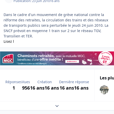
Publication:
23 juin 2010
16 ans
Dans le cadre d'un mouvement de grève national contre la
réforme des retraites, la circulation des trains et des réseaux
de transports publics sera perturbée le jeudi 24 juin 2010. La
SNCF prévoit en moyenne 1 train sur 2 sur le réseau TGV,
Transilien et TER.
Lisez l
Les plu
Réponses
Vues
Création
Dernière réponse
1
956
16 ans
16 ans
16 ans
16 ans
Expand topic overview