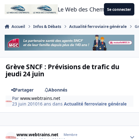
Aller au contenu
Le Web des Cheminots
Se connecter
Accueil
Infos & Débats
Actualité ferroviaire générale
Gr
Grève SNCF : Prévisions de trafic du
jeudi 24 juin
Partager
Abonnés
Par
www.webtrains.net
23 juin 2010
16 ans
dans
Actualité ferroviaire générale
Author stats
www.webtrains.net
Membre