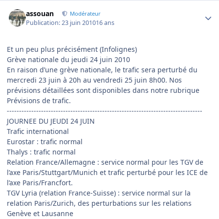
Author stats
assouan
Modérateur
Publication:
23 juin 2010
16 ans
Et un peu plus précisément (Infolignes)
Grève nationale du jeudi 24 juin 2010
En raison d’une grève nationale, le trafic sera perturbé du
mercredi 23 juin à 20h au vendredi 25 juin 8h00. Nos
prévisions détaillées sont disponibles dans notre rubrique
Prévisions de trafic.
--------------------------------------------------------------------------------
JOURNEE DU JEUDI 24 JUIN
Trafic international
Eurostar : trafic normal
Thalys : trafic normal
Relation France/Allemagne : service normal pour les TGV de
l’axe Paris/Stuttgart/Munich et trafic perturbé pour les ICE de
l’axe Paris/Francfort.
TGV Lyria (relation France-Suisse) : service normal sur la
relation Paris/Zurich, des perturbations sur les relations
Genève et Lausanne