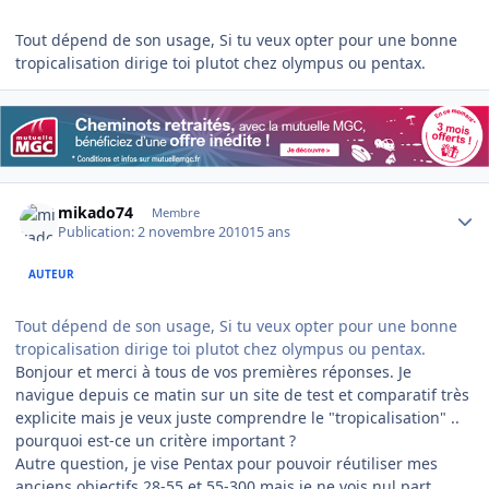
Tout dépend de son usage, Si tu veux opter pour une bonne
tropicalisation dirige toi plutot chez olympus ou pentax.
Author stats
mikado74
Membre
Publication:
2 novembre 2010
15 ans
AUTEUR
Tout dépend de son usage, Si tu veux opter pour une bonne
tropicalisation dirige toi plutot chez olympus ou pentax.
Bonjour et merci à tous de vos premières réponses. Je
navigue depuis ce matin sur un site de test et comparatif très
explicite mais je veux juste comprendre le "tropicalisation" ..
pourquoi est-ce un critère important ?
Autre question, je vise Pentax pour pouvoir réutiliser mes
anciens objectifs 28-55 et 55-300 mais je ne vois nul part