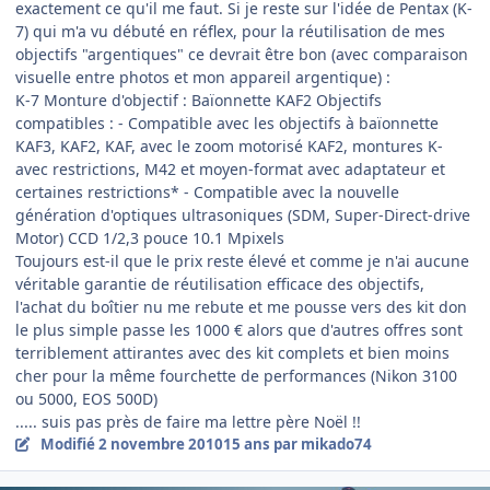
exactement ce qu'il me faut. Si je reste sur l'idée de Pentax (K-
7) qui m'a vu débuté en réflex, pour la réutilisation de mes
objectifs "argentiques" ce devrait être bon (avec comparaison
visuelle entre photos et mon appareil argentique) :
K-7 Monture d'objectif : Baïonnette KAF2 Objectifs
compatibles : - Compatible avec les objectifs à baïonnette
KAF3, KAF2, KAF, avec le zoom motorisé KAF2, montures K-
avec restrictions, M42 et moyen-format avec adaptateur et
certaines restrictions* - Compatible avec la nouvelle
génération d'optiques ultrasoniques (SDM, Super-Direct-drive
Motor) CCD 1/2,3 pouce 10.1 Mpixels
Toujours est-il que le prix reste élevé et comme je n'ai aucune
véritable garantie de réutilisation efficace des objectifs,
l'achat du boîtier nu me rebute et me pousse vers des kit don
le plus simple passe les 1000 € alors que d'autres offres sont
terriblement attirantes avec des kit complets et bien moins
cher pour la même fourchette de performances (Nikon 3100
ou 5000, EOS 500D)
..... suis pas près de faire ma lettre père Noël !!
Modifié
2 novembre 2010
15 ans
par mikado74