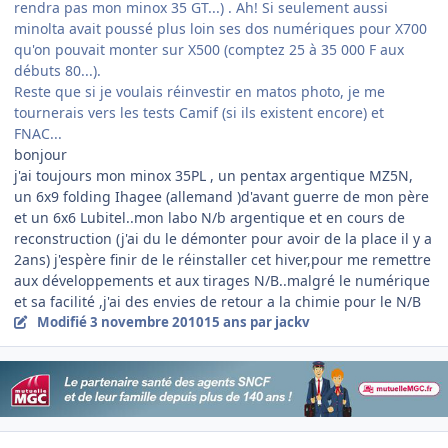
rendra pas mon minox 35 GT...) . Ah! Si seulement aussi
minolta avait poussé plus loin ses dos numériques pour X700
qu'on pouvait monter sur X500 (comptez 25 à 35 000 F aux
débuts 80...).
Reste que si je voulais réinvestir en matos photo, je me
tournerais vers les tests Camif (si ils existent encore) et
FNAC...
bonjour
j'ai toujours mon minox 35PL , un pentax argentique MZ5N,
un 6x9 folding Ihagee (allemand )d'avant guerre de mon père
et un 6x6 Lubitel..mon labo N/b argentique et en cours de
reconstruction (j'ai du le démonter pour avoir de la place il y a
2ans) j'espère finir de le réinstaller cet hiver,pour me remettre
aux développements et aux tirages N/B..malgré le numérique
et sa facilité ,j'ai des envies de retour a la chimie pour le N/B
Modifié
3 novembre 2010
15 ans
par jackv
Author stats