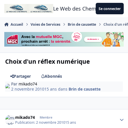
Aller au contenu
Le Web des Cheminots
Se connecter
Accueil
Voies de Services
Brin de causette
Choix d'un ré
Choix d'un réflex numérique
Partager
Abonnés
Par
mikado74
2 novembre 2010
15 ans
dans
Brin de causette
Author stats
mikado74
Membre
Publication:
2 novembre 2010
15 ans