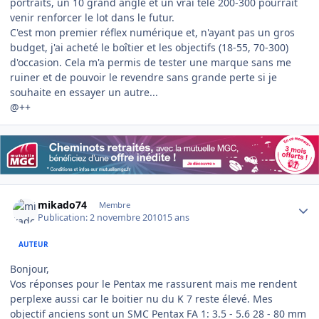
portraits, un 10 grand angle et un vrai télé 200-300 pourrait
venir renforcer le lot dans le futur.
C'est mon premier réflex numérique et, n'ayant pas un gros
budget, j'ai acheté le boîtier et les objectifs (18-55, 70-300)
d'occasion. Cela m'a permis de tester une marque sans me
ruiner et de pouvoir le revendre sans grande perte si je
souhaite en essayer un autre...
@++
Author stats
mikado74
Membre
Publication:
2 novembre 2010
15 ans
AUTEUR
Bonjour,
Vos réponses pour le Pentax me rassurent mais me rendent
perplexe aussi car le boitier nu du K 7 reste élevé. Mes
objectif anciens sont un SMC Pentax FA 1: 3.5 - 5.6 28 - 80 mm