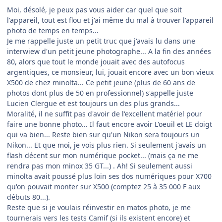
Moi, désolé, je peux pas vous aider car quel que soit
l'appareil, tout est flou et j'ai même du mal à trouver l'appareil
photo de temps en temps...
Je me rappelle juste un petit truc que j'avais lu dans une
interwiew d'un petit jeune photographe... A la fin des années
80, alors que tout le monde jouait avec des autofocus
argentiques, ce monsieur, lui, jouait encore avec un bon vieux
X500 de chez minolta... Ce petit jeune (plus de 60 ans de
photos dont plus de 50 en professionnel) s'appelle juste
Lucien Clergue et est toujours un des plus grands...
Moralité, il ne suffit pas d'avoir de l'excellent matériel pour
faire une bonne photo... Il faut encore avoir L'oeuil et LE doigt
qui va bien... Reste bien sur qu'un Nikon sera toujours un
Nikon... Et que moi, je vois plus rien. Si seulement j'avais un
flash décent sur mon numérique pocket... (mais ça ne me
rendra pas mon minox 35 GT...) . Ah! Si seulement aussi
minolta avait poussé plus loin ses dos numériques pour X700
qu'on pouvait monter sur X500 (comptez 25 à 35 000 F aux
débuts 80...).
Reste que si je voulais réinvestir en matos photo, je me
tournerais vers les tests Camif (si ils existent encore) et