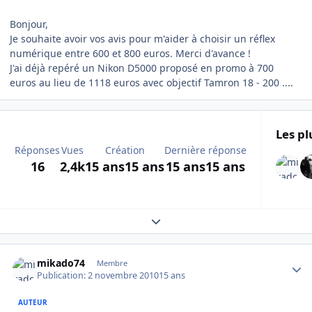
Bonjour,
Je souhaite avoir vos avis pour m'aider à choisir un réflex
numérique entre 600 et 800 euros. Merci d'avance !
J'ai déjà repéré un Nikon D5000 proposé en promo à 700
euros au lieu de 1118 euros avec objectif Tamron 18 - 200 ....
Les pl
Réponses
Vues
Création
Dernière réponse
16
2,4k
15 ans
15 ans
15 ans
15 ans
Expand topic overview
Author stats
mikado74
Membre
Publication:
2 novembre 2010
15 ans
AUTEUR