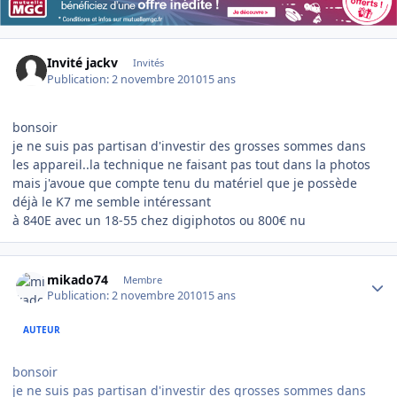
Invité jackv
Invités
Publication:
2 novembre 2010
15 ans
bonsoir
je ne suis pas partisan d'investir des grosses sommes dans
les appareil..la technique ne faisant pas tout dans la photos
mais j'avoue que compte tenu du matériel que je possède
déjà le K7 me semble intéressant
à 840E avec un 18-55 chez digiphotos ou 800€ nu
Author stats
mikado74
Membre
Publication:
2 novembre 2010
15 ans
AUTEUR
bonsoir
je ne suis pas partisan d'investir des grosses sommes dans