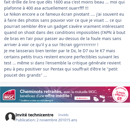
fait drôle de lire que dès 1600 asa c'est moins beau ... moi qui
plafonne à 400 asa actuellement ouarrfff !!!
Le Nikon encore a ce fameux écran pivotant .... j'ai souvent eu
à faire des photos sans pouvoir voir ce que je visait ... ce qui
pourrait sembler être un gadget s'avère vraiment intéressant
quand on shoot dans des conditions impossibles (l'APN à bout
de bras en l'air pour passer au-dessus de la foule mais sans
arriver à voir ce qu'il y a sur l'écran ggrrrrrrrrrr !
Je me laisserais bien tenter par le Dx, le D7 ou le K7 mais
certains petits trucs restent encore perfectibles suivant les
test ... même si dans l'ensemble la critique générale revient
peu à peu positiver sur Pentax qui souffrait d'être le "petit
poucet des grands" ...
Invité technicentre
Invités
Publication:
2 novembre 2010
15 ans