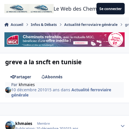
Aller au contenu
Le Web des Cheminots
Se connecter
Accueil
Infos & Débats
Actualité ferroviaire générale
gr
greve a la sncft en tunisie
Partager
Abonnés
Par
khmaies
10 décembre 2010
15 ans
dans
Actualité ferroviaire
générale
Author stats
khmaies
Membre
Publication:
10 décembre 2010
15 ans