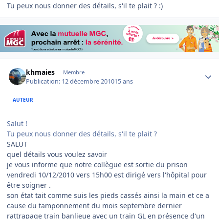
Tu peux nous donner des détails, s'il te plait ? :)
Author stats
khmaies
Membre
Publication:
12 décembre 2010
15 ans
AUTEUR
Salut !
Tu peux nous donner des détails, s'il te plait ?
SALUT
quel détails vous voulez savoir
je vous informe que notre collègue est sortie du prison
vendredi 10/12/2010 vers 15h00 est dirigé vers l'hôpital pour
être soigner .
son état tait comme suis les pieds cassés ainsi la main et ce a
cause du tamponnement du mois septembre dernier
rattrapage train banlieue avec un train GL en présence d'un