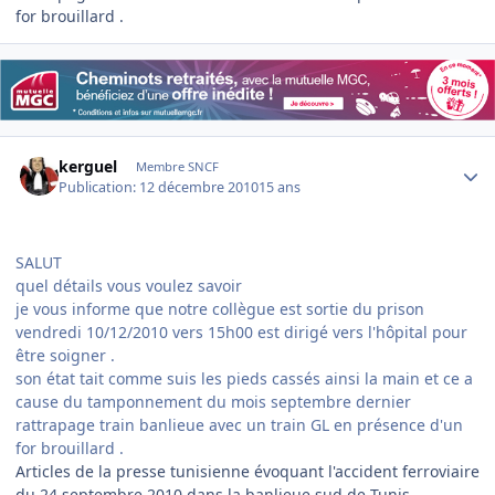
for brouillard .
Author stats
kerguel
Membre SNCF
Publication:
12 décembre 2010
15 ans
SALUT
quel détails vous voulez savoir
je vous informe que notre collègue est sortie du prison
vendredi 10/12/2010 vers 15h00 est dirigé vers l'hôpital pour
être soigner .
son état tait comme suis les pieds cassés ainsi la main et ce a
cause du tamponnement du mois septembre dernier
rattrapage train banlieue avec un train GL en présence d'un
for brouillard .
Articles de la presse tunisienne évoquant l'accident ferroviaire
du 24 septembre 2010 dans la banlieue sud de Tunis.