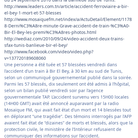
http://www.leaders.com.tn/article/accident-ferroviaire-a-bir-
el-bey-1-mort-et-57-blesses
http://www.mosaiquefm.net/index/a/ActuDetail/Element/1178
8-Derni%C3%A8re-minute-Grave-accident-de-train-%C3%A0-
Bir-El-Bey-les-premi%C3%A8res-photos.html
http://wediaz.com/2010/09/24/video-accident-deux-trains-
sfax-tunis-banlieue-bir-el-bey/
http://www.facebook.com/video/video.php?
v=137720189608060
Une personne a été tuée et 57 blessées vendredi dans
l’accident d’un train à Bir El Bey, à 30 km au sud de Tunis,
selon un communiqué gouvernemental publié dans la soirée.
Parmi les 57 blessés, dix seulement ont été admis à l’hôpital,
selon un bilan publié vendredi soir par l’agence
gouvernementale TAP. L’accident survenu vers 15H00 locales
(14H00 GMT) avait été annoncé auparavant par la radio
Mosaïque FM, qui avait fait état d’un mort et 14 blessées tout
en déplorant “une tragédie”. Des témoins interrogés par l’AFP
avaient fait état de “dizaines” de morts et blessés, alors que la
protection civile, le ministère de l’Intérieur refusaient de
communiquer des informations sur l’accident.