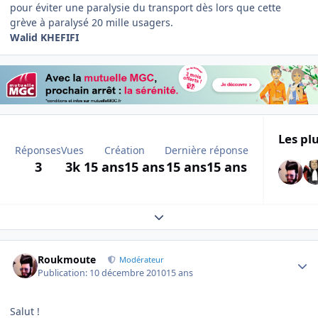
pour éviter une paralysie du transport dès lors que cette
grève à paralysé 20 mille usagers.
Walid KHEFIFI
Les plu
Réponses
Vues
Création
Dernière réponse
3
3k
15 ans
15 ans
15 ans
15 ans
Expand topic overview
Author stats
Roukmoute
Modérateur
Publication:
10 décembre 2010
15 ans
Salut !