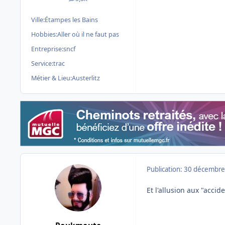
messages
Ville:
Étampes les Bains
Hobbies:
Aller où il ne faut pas
Entreprise:
sncf
Service:
trac
Métier & Lieu:
Austerlitz
Publication:
30 décembre
Et l'allusion aux "accide