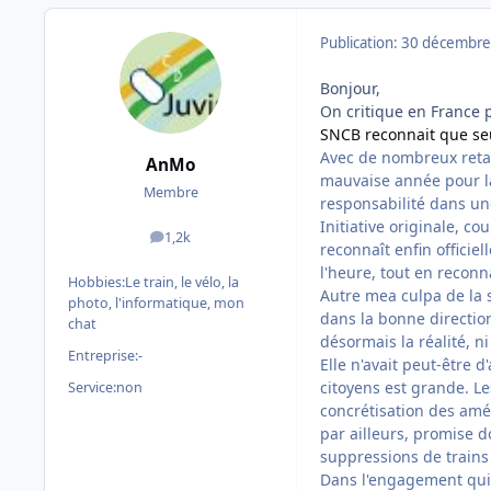
Publication:
30 décembre
Bonjour,
On critique en France 
SNCB reconnait que seu
Avec de nombreux retar
AnMo
mauvaise année pour la
Membre
responsabilité dans un
Initiative originale, c
1,2k
messages
reconnaît enfin officiel
l'heure, tout en reconn
Hobbies:
Le train, le vélo, la
Autre mea culpa de la 
photo, l'informatique, mon
dans la bonne direction
chat
désormais la réalité, ni
Entreprise:
-
Elle n'avait peut-être d
citoyens est grande. Le
Service:
non
concrétisation des amé
par ailleurs, promise d
suppressions de trains
Dans l'engagement qui 