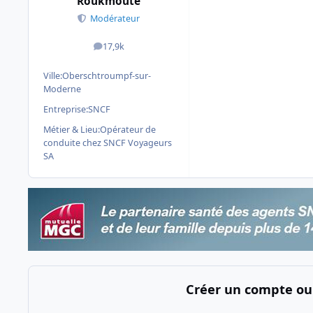
Roukmoute
Modérateur
17,9k
messages
Ville:
Oberschtroumpf-sur-
Moderne
Entreprise:
SNCF
Métier & Lieu:
Opérateur de
conduite chez SNCF Voyageurs
SA
Créer un compte ou