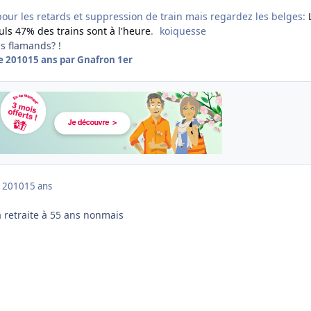
pour les retards et suppression de train mais regardez les belges:
ls 47% des trains sont à l'heure
.
koiquesse
s flamands? !
e 2010
15 ans
par Gnafron 1er
 2010
15 ans
la retraite à 55 ans nonmais