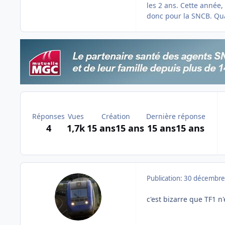
les 2 ans. Cette année,
donc pour la SNCB. Quan
Réponses
Vues
Création
Dernière réponse
4
1,7k
15 ans
15 ans
15 ans
15 ans
Publication:
30 décembre
c'est bizarre que TF1 n'