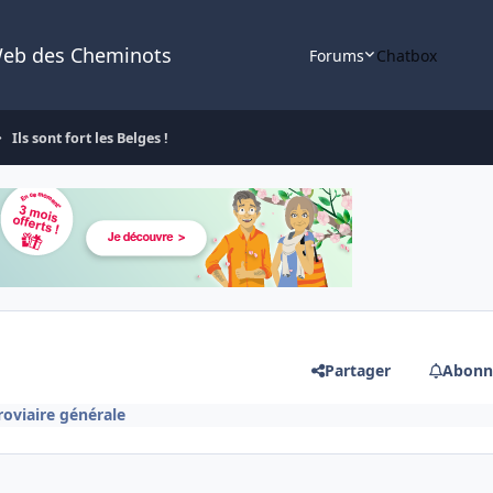
Web des Cheminots
Forums
Chatbox
Ils sont fort les Belges !
Partager
Abonn
roviaire générale