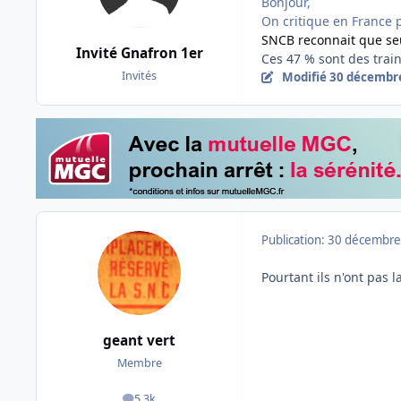
Bonjour,
On critique en France 
SNCB reconnait que seu
Invité Gnafron 1er
Ces 47 % sont des train
Invités
Modifié
30 décembr
Publication:
30 décembre
Pourtant ils n'ont pas 
geant vert
Membre
5,3k