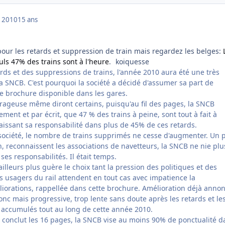
 2010
15 ans
pour les retards et suppression de train mais regardez les belges:
ls 47% des trains sont à l'heure
.
koiquesse
ds et des suppressions de trains, l'année 2010 aura été une très
 SNCB. C'est pourquoi la société a décidé d'assumer sa part de
e brochure disponible dans les gares.
ourageuse même diront certains, puisqu'au fil des pages, la SNCB
lement et par écrit, que 47 % des trains à peine, sont tout à fait à
aissant sa responsabilité dans plus de 45% de ces retards.
société, le nombre de trains supprimés ne cesse d'augmenter. Un 
, reconnaissent les associations de navetteurs, la SNCB ne nie plu
 ses responsabilités. Il était temps.
'ailleurs plus guère le choix tant la pression des politiques et des
s usagers du rail attendent en tout cas avec impatience la
liorations, rappellée dans cette brochure. Amélioration déjà anno
onc mais progressive, trop lente sans doute après les retards et le
 accumulés tout au long de cette année 2010.
conclut les 16 pages, la SNCB vise au moins 90% de ponctualité d