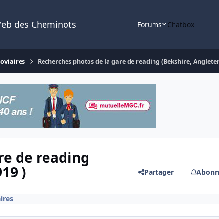
Web des Cheminots
Forums
Chatbox
roviaires
Recherches photos de la gare de reading (Bekshire, Angleter
re de reading
19 )
Partager
Abonn
ires