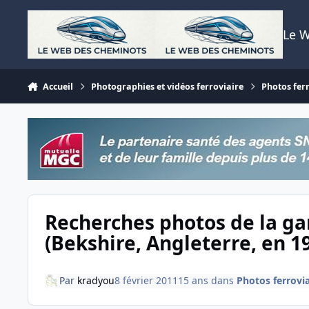
Aller au contenu
Le 
Accueil
Photographies et vidéos ferroviaire
Photos fer
Recherches photos de la ga
(Bekshire, Angleterre, en 19
Par
kradyou
8 février 2011
15 ans
dans
Photos ferrovia