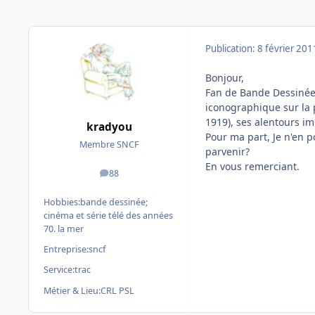
Publication:
8 février 201
Bonjour,
Fan de Bande Dessinée
iconographique sur la p
1919), ses alentours im
kradyou
Pour ma part, Je n'en p
Membre SNCF
parvenir?
En vous remerciant.
88
messages
Hobbies:
bande dessinée;
cinéma et série télé des années
70. la mer
Entreprise:
sncf
Service:
trac
Métier & Lieu:
CRL PSL