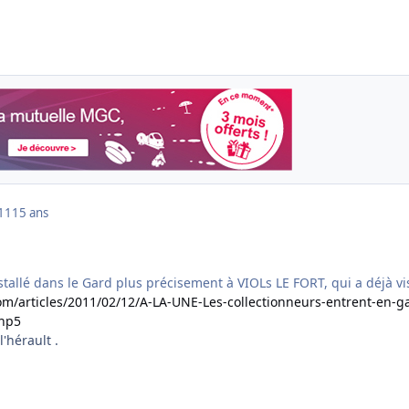
011
15 ans
stallé dans le Gard plus précisement à VIOLs LE FORT, qui a déjà vis
om/articles/2011/02/12/A-LA-UNE-Les-collectionneurs-entrent-en-g
php5
l'hérault .