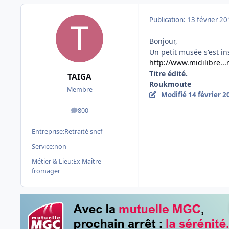
Publication:
13 février 2
Bonjour,
Un petit musée s'est in
http://www.midilibre..
Titre édité.
TAIGA
Roukmoute
Membre
Modifié
14 février 2
800
messages
Entreprise:
Retraité sncf
Service:
non
Métier & Lieu:
Ex Maître
fromager