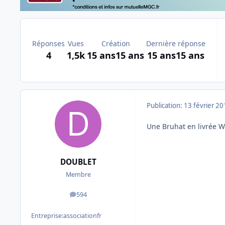
Réponses
Vues
Création
Dernière réponse
4
1,5k
15 ans
15 ans
15 ans
15 ans
Publication:
13 février 2
Une Bruhat en livrée WL
DOUBLET
Membre
594
messages
Entreprise:
associationfr