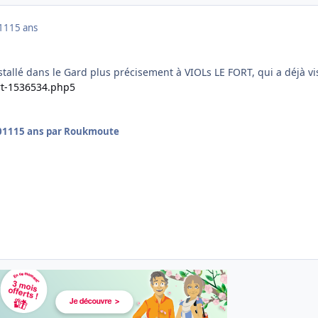
011
15 ans
stallé dans le Gard plus précisement à VIOLs LE FORT, qui a déjà vis
.rt-1536534.php5
011
15 ans
par Roukmoute