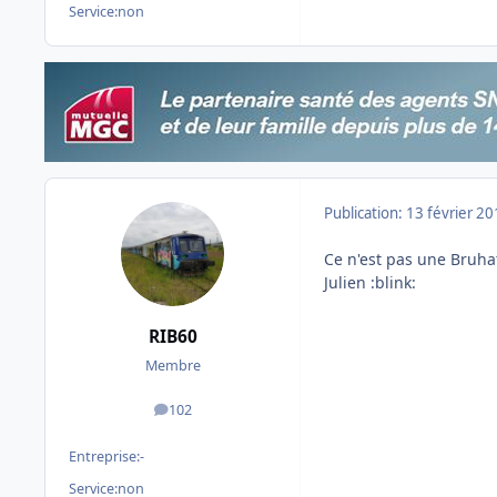
Service:
non
Publication:
13 février 2
Ce n'est pas une Bruha
Julien :blink:
RIB60
Membre
102
messages
Entreprise:
-
Service:
non