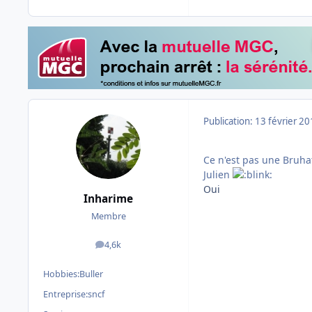
Publication:
13 février 2
Ce n'est pas une Bruha
Julien
Oui
Inharime
Membre
4,6k
messages
Hobbies:
Buller
Entreprise:
sncf