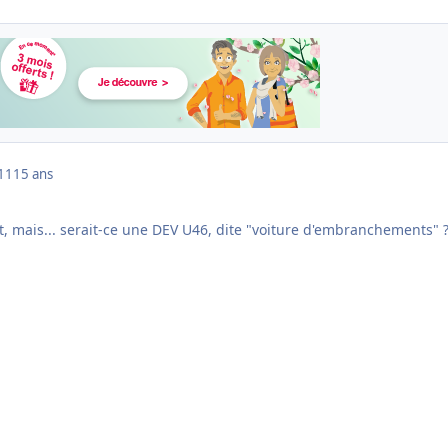
011
15 ans
t, mais... serait-ce une DEV U46, dite "voiture d'embranchements" 