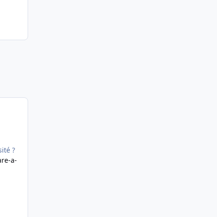
ité ?
are-a-