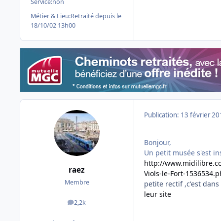
Service:
non
Métier & Lieu:
Retraité depuis le
18/10/02 13h00
Publication:
13 février 2
Bonjour,
Un petit musée s'est in
http://www.midilibre.c
raez
Viols-le-Fort-1536534.
Membre
petite rectif ,c'est dans 
leur site
2,2k
messages