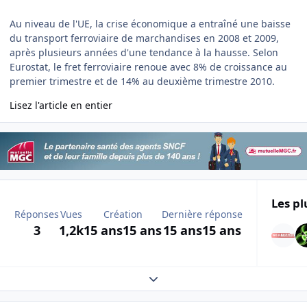
Au niveau de l'UE, la crise économique a entraîné une baisse
du transport ferroviaire de marchandises en 2008 et 2009,
après plusieurs années d'une tendance à la hausse. Selon
Eurostat, le fret ferroviaire renoue avec 8% de croissance au
premier trimestre et de 14% au deuxième trimestre 2010.
Lisez l'article en entier
Les pl
Réponses
Vues
Création
Dernière réponse
3
1,2k
15 ans
15 ans
15 ans
15 ans
Expand topic overview