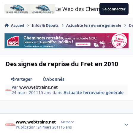
Aller au contenu
Le Web des Cheminots
Se connecter
Accueil
Infos & Débats
Actualité ferroviaire générale
De
Des signes de reprise du Fret en 2010
Partager
Abonnés
Par
www.webtrains.net
24 mars 2011
15 ans
dans
Actualité ferroviaire générale
Author stats
www.webtrains.net
Membre
Publication:
24 mars 2011
15 ans