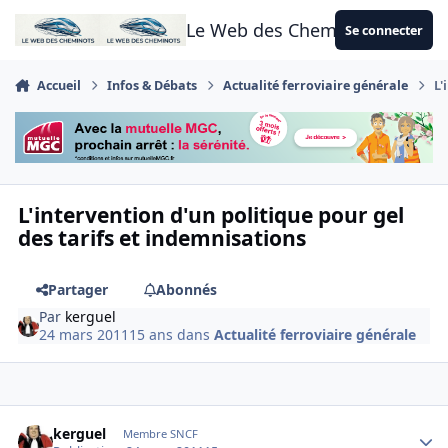
Aller au contenu
Le Web des Cheminots
Se connecter
Accueil
Infos & Débats
Actualité ferroviaire générale
L'
L'intervention d'un politique pour gel
des tarifs et indemnisations
Partager
Abonnés
Par
kerguel
24 mars 2011
15 ans
dans
Actualité ferroviaire générale
Author stats
kerguel
Membre SNCF