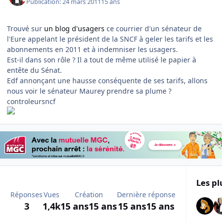
Publication:
24 mars 2011
15 ans
Trouvé sur
un blog d'usagers
ce courrier d'un sénateur de
l'Eure appelant le président de la SNCF à geler les tarifs et les
abonnements en 2011 et à indemniser les usagers.
Est-il dans son rôle ? Il a tout de même utilisé le papier à
entête du Sénat.
Edf annonçant une hausse conséquente de ses tarifs, allons
nous voir le sénateur Maurey prendre sa plume ?
controleursncf
Les pl
Réponses
Vues
Création
Dernière réponse
3
1,4k
15 ans
15 ans
15 ans
15 ans