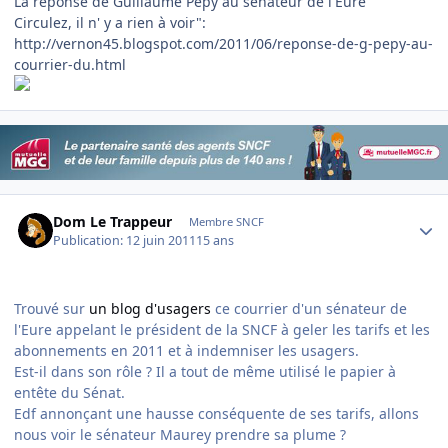
La réponse de Guillaume Pépy au sénateur de l'Eure "
Circulez, il n' y a rien à voir":
http://vernon45.blogspot.com/2011/06/reponse-de-g-pepy-au-
courrier-du.html
Author stats
Dom Le Trappeur
Membre SNCF
Publication:
12 juin 2011
15 ans
Trouvé sur
un blog d'usagers
ce courrier d'un sénateur de
l'Eure appelant le président de la SNCF à geler les tarifs et les
abonnements en 2011 et à indemniser les usagers.
Est-il dans son rôle ? Il a tout de même utilisé le papier à
entête du Sénat.
Edf annonçant une hausse conséquente de ses tarifs, allons
nous voir le sénateur Maurey prendre sa plume ?