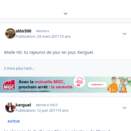
Expand topic overview
Author stats
aldo500
Membre
Publication:
24 mars 2011
15 ans
Mode HS: tu rajeunis de jour en jour, Kerguel.
2 mois plus tard...
Author stats
kerguel
Membre SNCF
Publication:
12 juin 2011
15 ans
AUTEUR