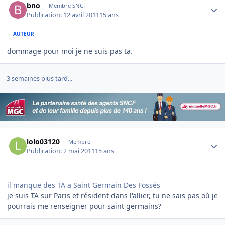
bno
Membre SNCF
Publication:
12 avril 2011
15 ans
AUTEUR
dommage pour moi je ne suis pas ta.
3 semaines plus tard...
Author stats
lolo03120
Membre
Publication:
2 mai 2011
15 ans
il manque des TA a Saint Germain Des Fossés
je suis TA sur Paris et résident dans l'allier, tu ne sais pas où je
pourrais me renseigner pour saint germains?