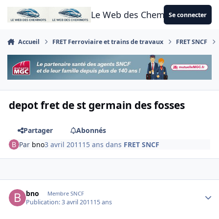
Aller au contenu
Le Web des Cheminots
Se connecter
Accueil
FRET Ferroviaire et trains de travaux
FRET SNCF
depot fret de st germain des fosses
Partager
Abonnés
Par
bno
3 avril 2011
15 ans
dans
FRET SNCF
Author stats
bno
Membre SNCF
Publication:
3 avril 2011
15 ans