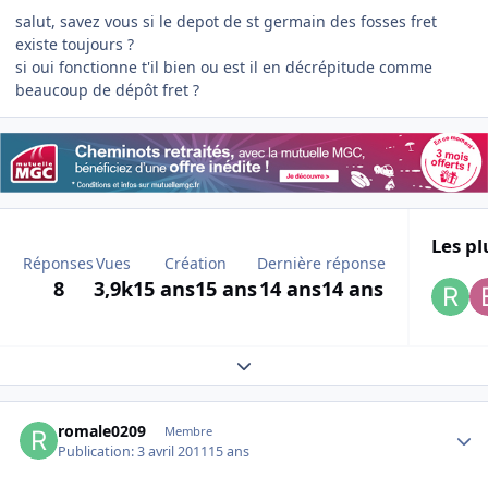
salut, savez vous si le depot de st germain des fosses fret
existe toujours ?
si oui fonctionne t'il bien ou est il en décrépitude comme
beaucoup de dépôt fret ?
Les pl
Réponses
Vues
Création
Dernière réponse
8
3,9k
15 ans
15 ans
14 ans
14 ans
Expand topic overview
Author stats
romale0209
Membre
Publication:
3 avril 2011
15 ans