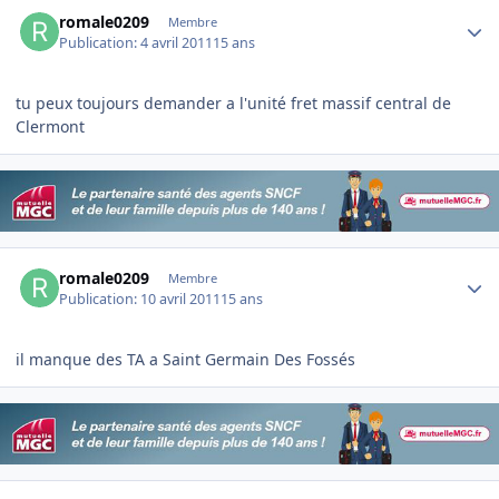
Author stats
romale0209
Membre
Publication:
4 avril 2011
15 ans
tu peux toujours demander a l'unité fret massif central de
Clermont
Author stats
romale0209
Membre
Publication:
10 avril 2011
15 ans
il manque des TA a Saint Germain Des Fossés
Author stats