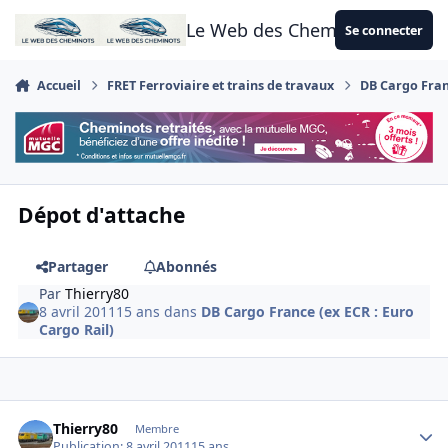
Aller au contenu
Le Web des Cheminots
Se connecter
Accueil
FRET Ferroviaire et trains de travaux
DB Cargo Franc
Dépot d'attache
Partager
Abonnés
Par
Thierry80
8 avril 2011
15 ans
dans
DB Cargo France (ex ECR : Euro
Cargo Rail)
Author stats
Thierry80
Membre
Publication:
8 avril 2011
15 ans