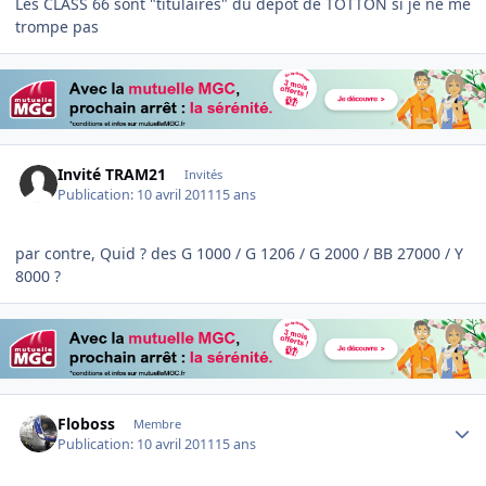
Les CLASS 66 sont "titulaires" du depot de TOTTON si je ne me
trompe pas
Invité TRAM21
Invités
Publication:
10 avril 2011
15 ans
par contre, Quid ? des G 1000 / G 1206 / G 2000 / BB 27000 / Y
8000 ?
Author stats
Floboss
Membre
Publication:
10 avril 2011
15 ans