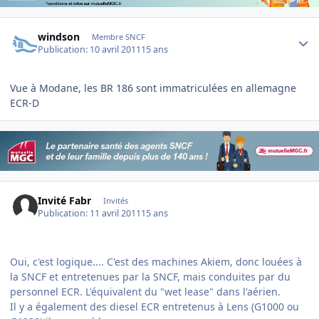
Author stats
windson
Membre SNCF
Publication:
10 avril 2011
15 ans
Vue à Modane, les BR 186 sont immatriculées en allemagne
ECR-D
Invité Fabr
Invités
Publication:
11 avril 2011
15 ans
Oui, c'est logique.... C'est des machines Akiem, donc louées à
la SNCF et entretenues par la SNCF, mais conduites par du
personnel ECR. L'équivalent du "wet lease" dans l'aérien.
Il y a également des diesel ECR entretenus à Lens (G1000 ou