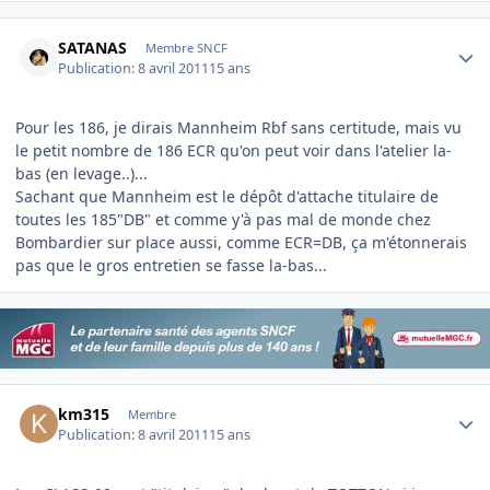
Author stats
SATANAS
Membre SNCF
Publication:
8 avril 2011
15 ans
Pour les 186, je dirais Mannheim Rbf sans certitude, mais vu
le petit nombre de 186 ECR qu'on peut voir dans l'atelier la-
bas (en levage..)...
Sachant que Mannheim est le dépôt d'attache titulaire de
toutes les 185"DB" et comme y'à pas mal de monde chez
Bombardier sur place aussi, comme ECR=DB, ça m'étonnerais
pas que le gros entretien se fasse la-bas...
Author stats
km315
Membre
Publication:
8 avril 2011
15 ans