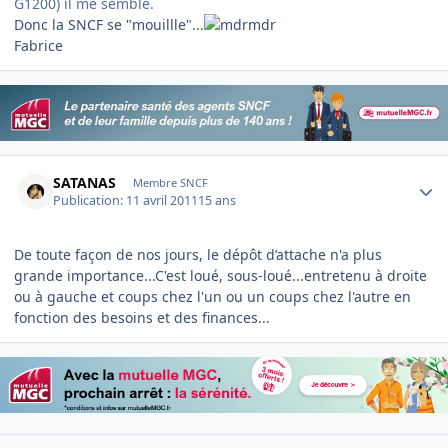
G1200) il me semble.
Donc la SNCF se "mouillle"...
Fabrice
Author stats
SATANAS
Membre SNCF
Publication:
11 avril 2011
15 ans
De toute façon de nos jours, le dépôt d’attache n'a plus
grande importance...C'est loué, sous-loué...entretenu à droite
ou à gauche et coups chez l'un ou un coups chez l'autre en
fonction des besoins et des finances...