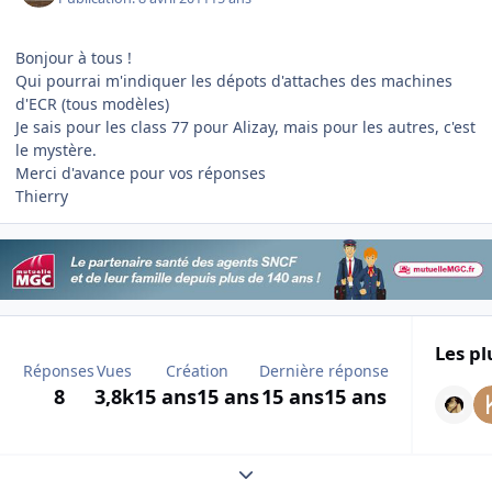
Bonjour à tous !
Qui pourrai m'indiquer les dépots d'attaches des machines
d'ECR (tous modèles)
Je sais pour les class 77 pour Alizay, mais pour les autres, c'est
le mystère.
Merci d'avance pour vos réponses
Thierry
Les pl
Réponses
Vues
Création
Dernière réponse
8
3,8k
15 ans
15 ans
15 ans
15 ans
Expand topic overview