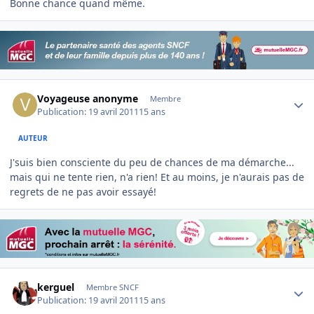
Bonne chance quand même.
Author stats
Voyageuse anonyme
Membre
Publication:
19 avril 2011
15 ans
AUTEUR
J'suis bien consciente du peu de chances de ma démarche...
mais qui ne tente rien, n'a rien! Et au moins, je n'aurais pas de
regrets de ne pas avoir essayé!
Author stats
kerguel
Membre SNCF
Publication:
19 avril 2011
15 ans