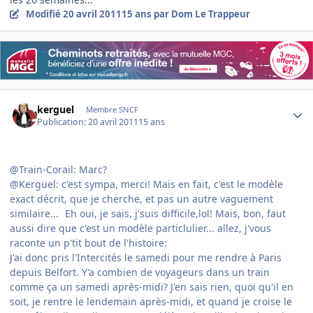
Modifié
20 avril 2011
15 ans
par Dom Le Trappeur
Author stats
kerguel
Membre SNCF
Publication:
20 avril 2011
15 ans
@Train-Corail: Marc?
@Kerguel: c'est sympa, merci! Mais en fait, c'est le modèle
exact décrit, que je cherche, et pas un autre vaguement
similaire...
Eh oui, je sais, j'suis difficile,lol! Mais, bon, faut
aussi dire que c'est un modèle particlulier... allez, j'vous
raconte un p'tit bout de l'histoire:
J'ai donc pris l'Intercités le samedi pour me rendre à Paris
depuis Belfort. Y'a combien de voyageurs dans un train
comme ça un samedi après-midi? J'en sais rien, quoi qu'il en
soit, je rentre le lendemain après-midi, et quand je croise le