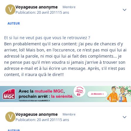
Author stats
Voyageuse anonyme
Membre
Publication:
20 avril 2011
15 ans
AUTEUR
Et si lui ne veut pas que vous le retrouviez ?
Ben probablement qu'il sera content: j'ai peu de chances d'y
arriver, lol! Mais bon, en l'occurence, ce n'est pas moi qui lui ai
adressé la parole, ni moi qui lui ai fait des compliments... je
ne pense pas qu'il m'en voudra si jamais j'arrive à trouver son
adresse e-mail et à lui écrire un message. Après, s'il n'est pas
content, il n'aura qu'à le dire!!!
Author stats
Voyageuse anonyme
Membre
Publication:
20 avril 2011
15 ans
AUTEUR