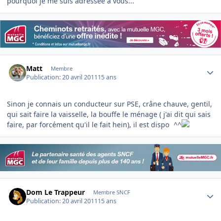
pourquoi je me suis adressée à vous...
Author stats
Matt
Membre
Publication:
20 avril 2011
15 ans
Sinon je connais un conducteur sur PSE, crâne chauve, gentil,
qui sait faire la vaisselle, la bouffe le ménage ( j'ai dit qui sais
faire, par forcément qu'il le fait hein), il est dispo
^^
Author stats
Dom Le Trappeur
Membre SNCF
Publication:
20 avril 2011
15 ans