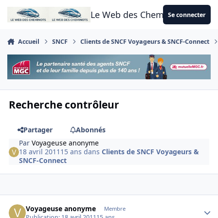
Aller au contenu
Le Web des Cheminots
Se connecter
Accueil
SNCF
Clients de SNCF Voyageurs & SNCF-Connect
Recherche contrôleur
Partager
Abonnés
Par
Voyageuse anonyme
18 avril 2011
15 ans
dans
Clients de SNCF Voyageurs &
SNCF-Connect
Author stats
Voyageuse anonyme
Membre
Publication:
18 avril 2011
15 ans