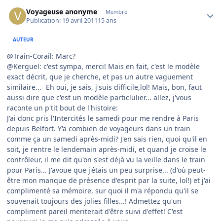
Author stats
Voyageuse anonyme
Membre
Publication:
19 avril 2011
15 ans
AUTEUR
@Train-Corail: Marc?
@Kerguel: c'est sympa, merci! Mais en fait, c'est le modèle
exact décrit, que je cherche, et pas un autre vaguement
similaire...
Eh oui, je sais, j'suis difficile,lol! Mais, bon, faut
aussi dire que c'est un modèle particlulier... allez, j'vous
raconte un p'tit bout de l'histoire:
J'ai donc pris l'Intercités le samedi pour me rendre à Paris
depuis Belfort. Y'a combien de voyageurs dans un train
comme ça un samedi après-midi? J'en sais rien, quoi qu'il en
soit, je rentre le lendemain après-midi, et quand je croise le
contrôleur, il me dit qu'on s'est déjà vu la veille dans le train
pour Paris... J'avoue que j'étais un peu surprise... (d'où peut-
être mon manque de présence d'esprit par la suite, lol!) et j'ai
complimenté sa mémoire, sur quoi il m'a répondu qu'il se
souvenait toujours des jolies filles...! Admettez qu'un
compliment pareil meriterait d'être suivi d'effet! C'est