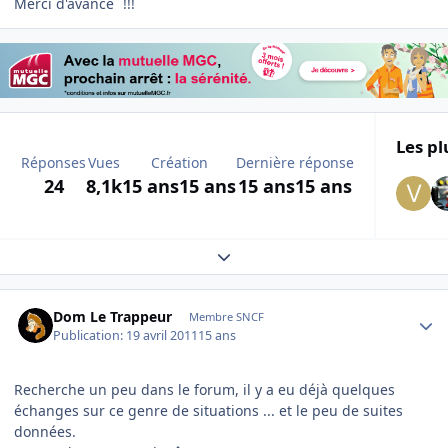
Merci d'avance
!!!
Les pl
Réponses
Vues
Création
Dernière réponse
24
8,1k
15 ans
15 ans
15 ans
15 ans
Expand topic overview
Author stats
Dom Le Trappeur
Membre SNCF
Publication:
19 avril 2011
15 ans
Recherche un peu dans le forum, il y a eu déjà quelques
échanges sur ce genre de situations ... et le peu de suites
données.