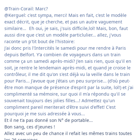
@Train-Corail: Marc?
@Kerguel: c'est sympa, merci! Mais en fait, c'est le modèle
exact décrit, que je cherche, et pas un autre vaguement
similaire...
Eh oui, je sais, j'suis difficile,lol! Mais, bon, faut
aussi dire que c'est un modèle particlulier... allez, j'vous
raconte un p'tit bout de l'histoire:
J'ai donc pris l'Intercités le samedi pour me rendre à Paris
depuis Belfort. Y'a combien de voyageurs dans un train
comme ça un samedi après-midi? J'en sais rien, quoi qu'il en
soit, je rentre le lendemain après-midi, et quand je croise le
contrôleur, il me dit qu'on s'est déjà vu la veille dans le train
pour Paris... J'avoue que j'étais un peu surprise... (d'où peut-
être mon manque de présence d'esprit par la suite, lol!) et j'ai
complimenté sa mémoire, sur quoi il m'a répondu qu'il se
souvenait toujours des jolies filles...! Admettez qu'un
compliment pareil meriterait d'être suivi d'effet! C'est
pourquoi je me suis adressée à vous...
Et il ne t'a pas donné son N° de portable...
Bon sang, ces d'jeunes !
Allez avec un peu de chance il refait les mêmes trains toutes
les 26 semaines...