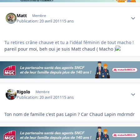
Author stats
Matt
Membre
Publication:
20 avril 2011
15 ans
Tu retires crâne chauve et tu a l'idéal féminin de tout macho !
pareil pour moi, beh oui je suis Matt chaud ( Macho )
Author stats
Rigolo
Membre
Publication:
20 avril 2011
15 ans
Ton nom de famille c'est pas Lapin ? Car Chaud Lapin mdrmdr