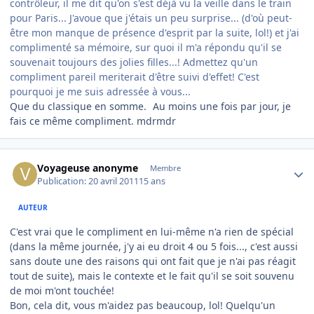
contrôleur, il me dit qu'on s'est déjà vu la veille dans le train
pour Paris... J'avoue que j'étais un peu surprise... (d'où peut-
être mon manque de présence d'esprit par la suite, lol!) et j'ai
complimenté sa mémoire,
sur quoi il m'a répondu qu'il se
souvenait toujours des jolies filles...! Admettez qu'un
compliment pareil meriterait d'être suivi d'effet!
C'est
pourquoi je me suis adressée à vous...
Que du classique en somme.
Au moins une fois par jour, je
fais ce même compliment. mdrmdr
Author stats
Voyageuse anonyme
Membre
Publication:
20 avril 2011
15 ans
AUTEUR
C'est vrai que le compliment en lui-même n'a rien de spécial
(dans la même journée, j'y ai eu droit 4 ou 5 fois..., c'est aussi
sans doute une des raisons qui ont fait que je n'ai pas réagit
tout de suite), mais le contexte et le fait qu'il se soit souvenu
de moi m'ont touchée!
Bon, cela dit, vous m'aidez pas beaucoup, lol! Quelqu'un