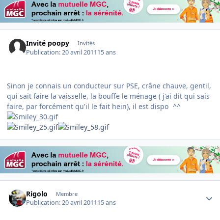
Invité poopy
Invités
Publication:
20 avril 2011
15 ans
Sinon je connais un conducteur sur PSE, crâne chauve, gentil,
qui sait faire la vaisselle, la bouffe le ménage ( j'ai dit qui sais
faire, par forcément qu'il le fait hein), il est dispo
^^
Author stats
Rigolo
Membre
Publication:
20 avril 2011
15 ans