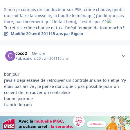
Sinon je connais un conducteur sur PSE, crâne chauve, gentil,
qui sait faire la vaisselle, la bouffe le ménage ( j'ai dit qui sais
faire, par forcément qu'il le fait hein), il est dispo
^^
Tu retires crâne chauve et tu a l'idéal féminin de tout macho !
Modifié
20 avril 2011
15 ans
par Rigolo
Author stats
coco2
Membre
Publication:
20 avril 2011
15 ans
bonjour
j'avais deja essaye de retrouver un controleur une fois et je n'y
etais pas arrive , je pense donc que c pas possible pour un
colient de retrouver un controleur
bonne journee
franck derrien