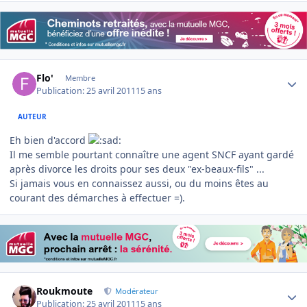
Author stats
Flo'
Membre
Publication:
25 avril 2011
15 ans
AUTEUR
Eh bien d'accord
Il me semble pourtant connaître une agent SNCF ayant gardé
après divorce les droits pour ses deux "ex-beaux-fils" ...
Si jamais vous en connaissez aussi, ou du moins êtes au
courant des démarches à effectuer =).
Author stats
Roukmoute
Modérateur
Publication:
25 avril 2011
15 ans