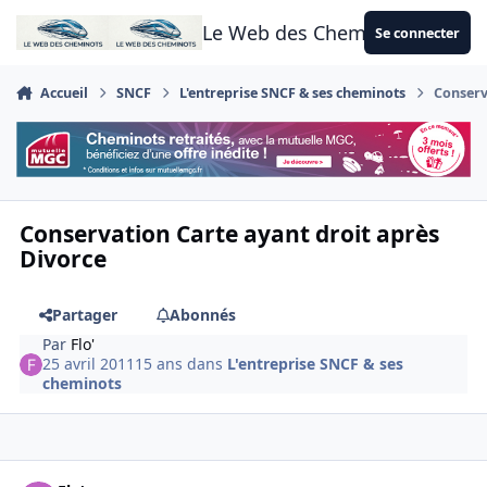
Aller au contenu
Le Web des Cheminots
Se connecter
Accueil
SNCF
L'entreprise SNCF & ses cheminots
Conserv
Conservation Carte ayant droit après
Divorce
Partager
Abonnés
Par
Flo'
25 avril 2011
15 ans
dans
L'entreprise SNCF & ses
cheminots
Author stats