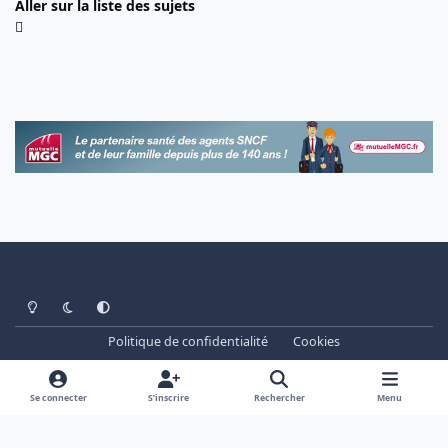
Aller sur la liste des sujets
Light Mode
Dark Mode
System Preference
Politique de confidentialité
Cookies
www.cheminots.net - Forum Libre depuis 2003
Powered by
Invision Community
Se connecter
S’inscrire
Rechercher
Menu