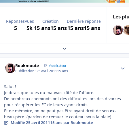
Les plu
Réponses
Vues
Création
Dernière réponse
5
5k
15 ans
15 ans
15 ans
15 ans
Expand topic overview
Author stats
Roukmoute
Modérateur
Publication:
25 avril 2011
15 ans
Salut !
Je dirais que tu es du mauvais côté de l'affaire.
De nombreux cheminots ont des difficultés lors des divorces
pour récupérer les FC de leurs ayant-droits.
Et de mémoire, on ne peut pas être ayant droit de son
ex-
beau-père. (pardon de remuer le couteau sous la plaie).
Modifié
25 avril 2011
15 ans
par Roukmoute