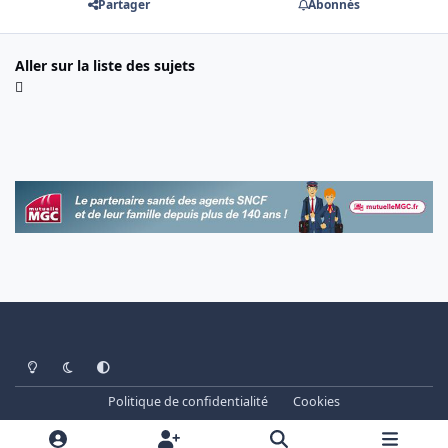
Partager
Abonnés
Aller sur la liste des sujets
Light Mode
Dark Mode
System Preference
Politique de confidentialité
Cookies
www.cheminots.net - Forum Libre depuis 2003
Powered by
Invision Community