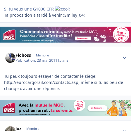
Si tu veux une G1000 CFR
Ta proposition a tardé à venir :Smiley_04:
Author stats
Floboss
Membre
Publication:
23 mai 2011
15 ans
Tu peux toujours essayer de contacter le siège:
http://eurocargorail.com/contacts.asp, même si tu as peu de
change d'avoir une réponse.
Author stats
luz
Membre