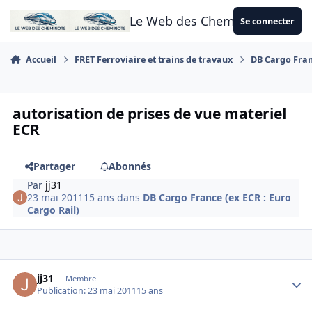
Aller au contenu
Le Web des Cheminots
Se connecter
Accueil
FRET Ferroviaire et trains de travaux
DB Cargo Franc
autorisation de prises de vue materiel
ECR
Partager
Abonnés
Par
jj31
23 mai 2011
15 ans
dans
DB Cargo France (ex ECR : Euro
Cargo Rail)
Author stats
jj31
Membre
Publication:
23 mai 2011
15 ans