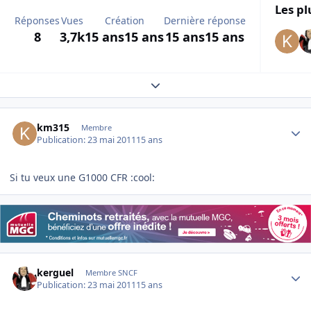
Les pl
Réponses
Vues
Création
Dernière réponse
8
3,7k
15 ans
15 ans
15 ans
15 ans
Expand topic overview
Author stats
km315
Membre
Publication:
23 mai 2011
15 ans
Si tu veux une G1000 CFR :cool:
Author stats
kerguel
Membre SNCF
Publication:
23 mai 2011
15 ans