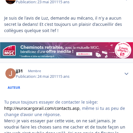
Publication:
23 mai 2011
15 ans
Je suis de l'avis de Luz, demande au mécano, il n'y a aucun
secret la dedans! Et c'est toujours un plaisir d'accueillir des
collègues quelque soit l'ef !
Author stats
jj31
Membre
Publication:
24 mai 2011
15 ans
AUTEUR
Tu peux toujours essayer de contacter le siège:
http://eurocargorail.com/contacts.asp
, même si tu as peu de
change d'avoir une réponse.
Merci je vais essayer par cette voie, on ne sait jamais. Je
voudrai faire les choses sans me cacher et de toute façon un