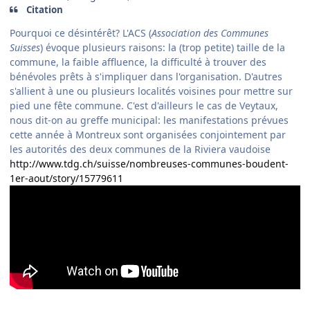
Citation
Pourquoi ce désintérêt? L'ACS (
Association des Communes
Suisses
) évoque plusieurs raisons: la (trop petite) taille de la
commune, la faible affluence, la difficulté à trouver des
bénévoles prêts à s'impliquer dans l'organisation. D'autres
s'allient à une ou plusieurs localités voisines pour mettre sur
pied une fête commune. C'est d'ailleurs le cas de Veytaux,
nous dit-on au greffe municipal: les manifestations prévues
cette année à Montreux sont organisées conjointement par
les autorités des deux communes de la Riviera vaudoise
http://www.tdg.ch/suisse/nombreuses-communes-boudent-
1er-aout/story/15779611