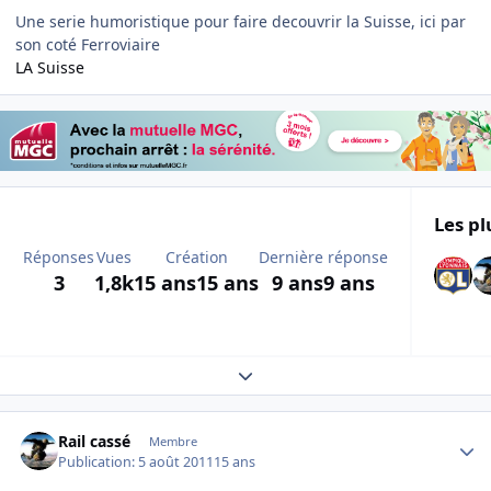
Une serie humoristique pour faire decouvrir la Suisse, ici par
son coté Ferroviaire
LA Suisse
Les pl
Réponses
Vues
Création
Dernière réponse
3
1,8k
15 ans
15 ans
9 ans
9 ans
Expand topic overview
Author stats
Rail cassé
Membre
Publication:
5 août 2011
15 ans