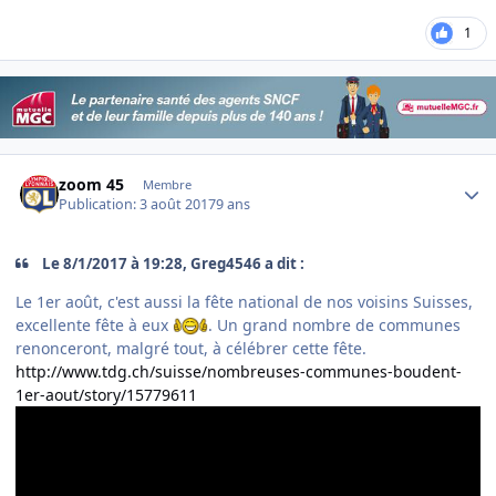
1
Author stats
zoom 45
Membre
Publication:
3 août 2017
9 ans
Le 8/1/2017 à 19:28, Greg4546 a dit :
Le 1er août, c'est aussi la fête national de nos voisins Suisses,
excellente fête à eux
. Un grand nombre de communes
renonceront, malgré tout, à célébrer cette fête.
http://www.tdg.ch/suisse/nombreuses-communes-boudent-
1er-aout/story/15779611