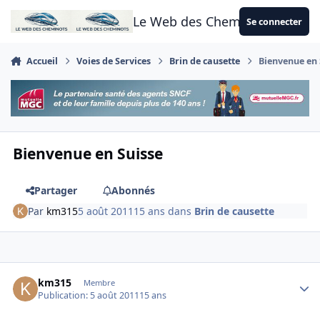
Aller au contenu
Le Web des Cheminots
Se connecter
Accueil
Voies de Services
Brin de causette
Bienvenue en 
Bienvenue en Suisse
Partager
Abonnés
Par
km315
5 août 2011
15 ans
dans
Brin de causette
Author stats
km315
Membre
Publication:
5 août 2011
15 ans