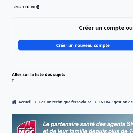
PREMIÈRE PAGE
PRÉCÉDENT
1
2
Créer un compte ou
Créer un nouveau compte
Aller sur la liste des sujets
Accueil
Forum technique ferroviaire
INFRA : gestion des