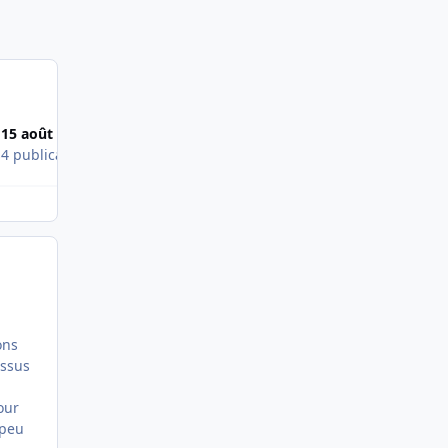
15 août 2011
21 août 2011
s
4 publications
4 publications
ons
essus
our
 peu