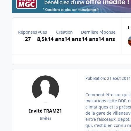
L
Réponses
Vues
Création
Dernière réponse
27
8,5k
14 ans
14 ans
14 ans
14 ans
Publication:
21 août 2011
Comment être sur qu'il 
mesurions cette DDP, no
climatiques et la prés
Invité TRAM21
de la gare de Villeneuv
Invités
entre faisceaux, dépot
qui, c'est bien connu 