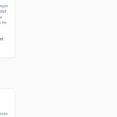
ximum
itif
du
n ne
et
aisse