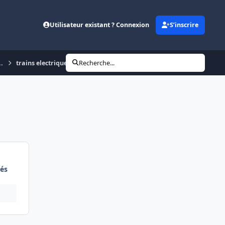
Utilisateur existant ? Connexion
S’inscrire
..
trains electriques
Recherche...
és