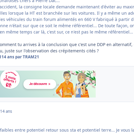
hafoisés chers à Pierre Dac...
'accident, la consigne locale demande maintenant d'éviter au ma
elles lorsque la HT est branchée sur les voitures. Il y a même un add
 des véhicules du train forum alimentés en 660 V fabriqué à partir 
sonne n'était sur que ce soit le même référentiel... De toute façon, o
en même temps car là, c'est sur, ce n'est pas le même référentiel...
 comment tu arrives à la conclusion que c'est une DDP en alternatif, 
 juste sur l'observation des crépitements cités ?
1
14 ans
par TRAM21
14 ans
aibles entre potentiel retour sous sta et potentiel terre... Je vous l