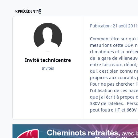
PREMIÈRE PAGE
PRÉCÉDENT
1
2
Publication:
21 août 2011
Comment être sur qu'il 
mesurions cette DDP, no
climatiques et la prés
de la gare de Villeneuv
Invité technicentre
entre faisceaux, dépot
Invités
qui, c'est bien connu 
propices aux courants p
Pour ne pas chercher l
l'utilisation de ces nac
que j'ai écrit à propos
380V de l'atelier... Per
peut foutre HT et 660V 