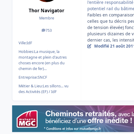
l'entière responsabilité
potentiel rail du bâtim
Thor Navigator
Faibles en comparaison
Membre
celles que tu décris peu
de tension élevée) fon
753
messages
plusieurs dizaines de v
dernier cas, les intensi
Ville:
IdF
Modifié
21 août 201
Hobbies:
La musique, la
montagne et plein d'autres
choses encore (en plus du
chemin de fer)...
Entreprise:
SNCF
Métier & Lieu:
Les sillons... vu
des Activités (EF) / IdF