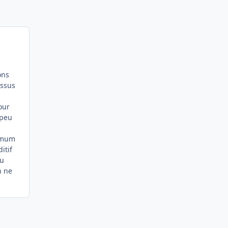
ons
essus
our
 peu
ximum
itif
du
n ne