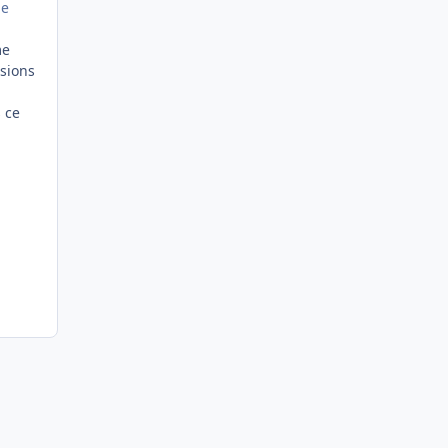
le
me
lsions
 ce