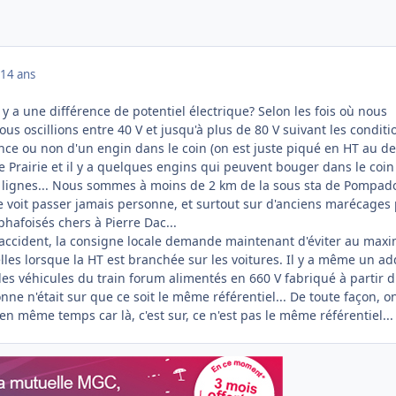
14 ans
y a une différence de potentiel électrique? Selon les fois où nous
us oscillions entre 40 V et jusqu'à plus de 80 V suivant les conditi
ence ou non d'un engin dans le coin (on est juste piqué en HT au d
e Prairie et il y a quelques engins qui peuvent bouger dans le coin
, lignes... Nous sommes à moins de 2 km de la sous sta de Pompad
ne voit passer jamais personne, et surtout sur d'anciens marécages
hafoisés chers à Pierre Dac...
'accident, la consigne locale demande maintenant d'éviter au ma
elles lorsque la HT est branchée sur les voitures. Il y a même un add
 des véhicules du train forum alimentés en 660 V fabriqué à partir 
sonne n'était sur que ce soit le même référentiel... De toute façon, o
en même temps car là, c'est sur, ce n'est pas le même référentiel...