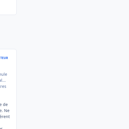
TEUR
eule
l...
tres
de de
e. Ne
hérent
er