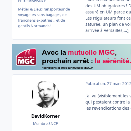
Entreprise:
SNCF
des UM obligatoires ! D
Métier & Lieu:
Transporteur de
assuré en UM parce que 
voyageurs sans bagages, de
Les régulateurs font ce
franciliens expatriés... et de
saturée, un plan de voi
gentils Normands !
arrivée à Versailles,..
Publication:
27 mars 201
J'ai vu (visiblement les
qui pestaient contre la
les revendications des
DavidKorner
Membre SNCF