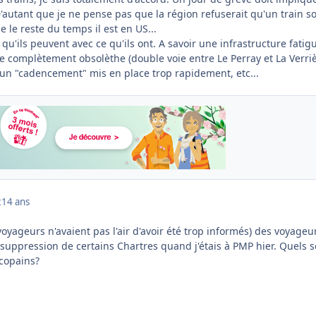
'autant que je ne pense pas que la région refuserait qu'un train so
le reste du temps il est en US...
 qu'ils peuvent avec ce qu'ils ont. A savoir une infrastructure fatig
e complètement obsolèthe (double voie entre Le Perray et La Verriè
.), un "cadencement" mis en place trop rapidement, etc...
2
14 ans
 voyageurs n'avaient pas l'air d'avoir été trop informés) des voyageu
 suppression de certains Chartres quand j'étais à PMP hier. Quels s
 copains?