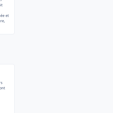
it
uée et
re,
rs
ont