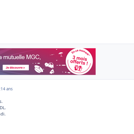
2
14 ans
s.
DL.
di.