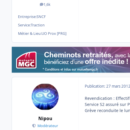
1,6k
messages
Entreprise:
SNCF
Service:
Traction
Métier & Lieu:
UO Prox [PRG]
Publication:
27 mars 201
Revendication : Effectif
Service S2 assuré sur P
Grève reconduite le lun
Nipou
Modérateur