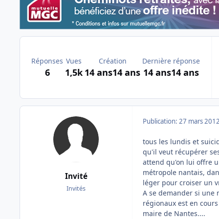
Réponses
Vues
Création
Dernière réponse
6
1,5k
14 ans
14 ans
14 ans
14 ans
Publication:
27 mars 201
tous les lundis et suic
qu'il veut récupérer ses
attend qu'on lui offre
métropole nantais, dan
Invité
léger pour croiser un vr
Invités
A se demander si une n
régionaux est en cours s
maire de Nantes....