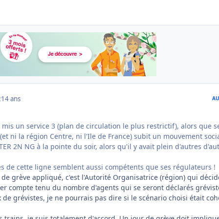
2
14 ans
AU
mis un service 3 (plan de circulation le plus restrictif), alors que s
(et ni la région Centre, ni l'Ile de France) subit un mouvement socia
ER 2N NG à la pointe du soir, alors qu'il y avait plein d'autres d'au
res de cette ligne semblent aussi compétents que ses régulateurs !
de grève appliqué, c'est l'Autorité Organisatrice (région) qui déci
uler compte tenu du nombre d'agents qui se seront déclarés grévist
 de grévistes, je ne pourrais pas dire si le scénario choisi était co
 trains, je suis totalement d'accord. Un jour de grève doit impliqu