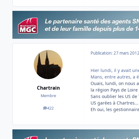
Publication:
27 mars 201
Hier lundi, il y avait u
Mans, entre autres, a 
Ouais, lundi, on nous a 
Chartrain
la région Pays de Loire 
Membre
Sans oublier les US de T
US garées à Chartres...
422
Eh oui, les gestionnai
messages