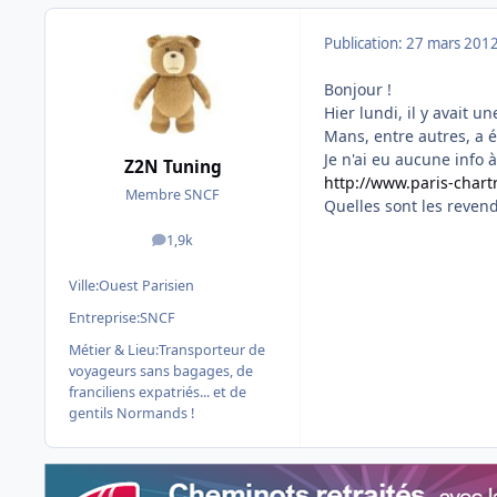
Publication:
27 mars 201
Bonjour !
Hier lundi, il y avait u
Mans, entre autres, a 
Je n'ai eu aucune info 
Z2N Tuning
http://www.paris-chartr
Membre SNCF
Quelles sont les revend
1,9k
messages
Ville:
Ouest Parisien
Entreprise:
SNCF
Métier & Lieu:
Transporteur de
voyageurs sans bagages, de
franciliens expatriés... et de
gentils Normands !