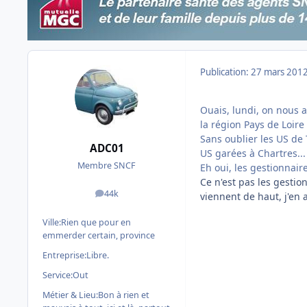
Publication:
27 mars 201
Ouais, lundi, on nous a 
la région Pays de Loire 
Sans oublier les US de T
ADC01
US garées à Chartres...
Membre SNCF
Eh oui, les gestionnai
Ce n'est pas les gesti
44k
viennent de haut, j'en 
messages
Ville:
Rien que pour en
emmerder certain, province
Entreprise:
Libre.
Service:
Out
Métier & Lieu:
Bon à rien et