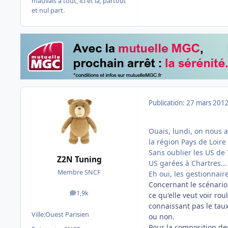
mauvais à tout, ici et là, partout
et nul part.
Publication:
27 mars 201
Ouais, lundi, on nous a 
la région Pays de Loire 
Sans oublier les US de T
Z2N Tuning
US garées à Chartres...
Membre SNCF
Eh oui, les gestionnai
Concernant le scénario 
1,9k
ce qu'elle veut voir ro
messages
connaissant pas le taux
Ville:
Ouest Parisien
ou non.
Pour la composition des