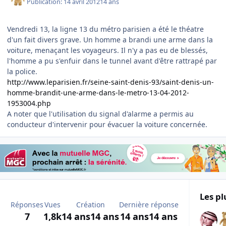
Publication:
14 avril 2012
14 ans
Vendredi 13, la ligne 13 du métro parisien a été le théatre
d'un fait divers grave. Un homme a brandi une arme dans la
voiture, menaçant les voyageurs. Il n'y a pas eu de blessés,
l'homme a pu s'enfuir dans le tunnel avant d'être rattrapé par
la police.
http://www.leparisien.fr/seine-saint-denis-93/saint-denis-un-
homme-brandit-une-arme-dans-le-metro-13-04-2012-
1953004.php
A noter que l'utilisation du signal d'alarme a permis au
conducteur d'intervenir pour évacuer la voiture concernée.
Les pl
Réponses
Vues
Création
Dernière réponse
7
1,8k
14 ans
14 ans
14 ans
14 ans