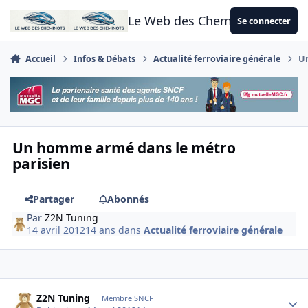
Aller au contenu
Le Web des Cheminots
Se connecter
Accueil
Infos & Débats
Actualité ferroviaire générale
U
Un homme armé dans le métro
parisien
Partager
Abonnés
Par
Z2N Tuning
14 avril 2012
14 ans
dans
Actualité ferroviaire générale
Author stats
Z2N Tuning
Membre SNCF