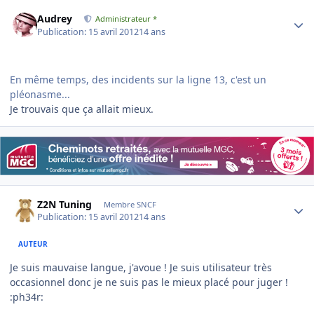
Author stats
Audrey
Administrateur *
Publication:
15 avril 2012
14 ans
En même temps, des incidents sur la ligne 13, c'est un
pléonasme...
Je trouvais que ça allait mieux.
Author stats
Z2N Tuning
Membre SNCF
Publication:
15 avril 2012
14 ans
AUTEUR
Je suis mauvaise langue, j'avoue ! Je suis utilisateur très
occasionnel donc je ne suis pas le mieux placé pour juger !
:ph34r: