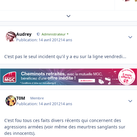
Expand topic overview
Author stats
Audrey
Administrateur *
Publication:
14 avril 2012
14 ans
C'est pas le seul incident qu'il y a eu sur la ligne vendredi...
Author stats
T0M
Membre
Publication:
14 avril 2012
14 ans
C'est fou tous ces faits divers récents qui concernent des
agressions armées (voir même des meurtres sanglants sur
des innocents).