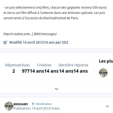
- un jury sélectionnera cinq films, chacun des gagnants recevra 500 euros
et verra son film diffusé à l'antenne dans une émission spéciale. Les prix
seront remis à l'occasion du MashUpFestival de Paris.
http://creative.arte...l_RMX/messages/
Modifié
14 avril 2012
14 ans
par 2D2
Les plu
Réponses
Vues
Création
Dernière réponse
2
977
14 ans
14 ans
14 ans
14 ans
Expand topic overview
Author stats
assouan
Modérateur
Publication:
14 avril 2012
14 ans