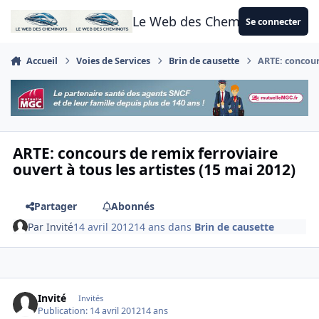
Aller au contenu
Le Web des Cheminots
Se connecter
Accueil
Voies de Services
Brin de causette
ARTE: concours
ARTE: concours de remix ferroviaire
ouvert à tous les artistes (15 mai 2012)
Partager
Abonnés
Par
Invité
14 avril 2012
14 ans
dans
Brin de causette
Invité
Invités
Publication:
14 avril 2012
14 ans