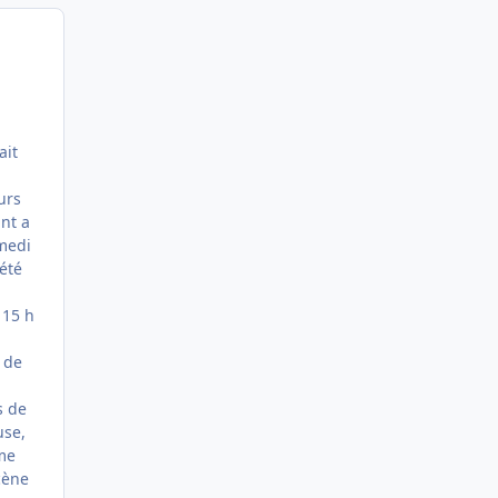
ait
urs
nt a
medi
 été
 15 h
e de
s de
use,
ême
cène