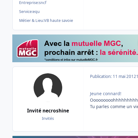
Entreprise:
sncf
Service:
equ
Métier & Lieu:
VB haute savoie
Publication:
11 mai 2012
Jeune connard!
Ooooooooohhhhhhhhhhh !
Tu parles comme un vieu
Invité necroshine
Invités