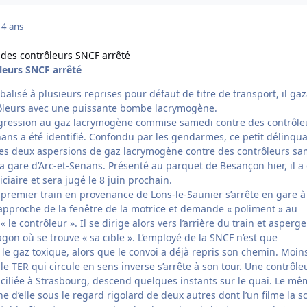
14 ans
 des contrôleurs SNCF arrêté
leurs SNCF arrêté
rbalisé à plusieurs reprises pour défaut de titre de transport, il gaz
rôleurs avec une puissante bombe lacrymogène.
agression au gaz lacrymogène commise samedi contre des contrôle
nans a été identifié. Confondu par les gendarmes, ce petit délinqua
des deux aspersions de gaz lacrymogène contre des contrôleurs sa
la gare d’Arc-et-Senans. Présenté au parquet de Besançon hier, il a
ciaire et sera jugé le 8 juin prochain.
premier train en provenance de Lons-le-Saunier s’arrête en gare à
pproche de la fenêtre de la motrice et demande « poliment » au
 le contrôleur ». Il se dirige alors vers l’arrière du train et asperg
agon où se trouve « sa cible ». L’employé de la SNCF n’est que
le gaz toxique, alors que le convoi a déjà repris son chemin. Moin
le TER qui circule en sens inverse s’arrête à son tour. Une contrôle
ciliée à Strasbourg, descend quelques instants sur le quai. Le m
d’elle sous le regard rigolard de deux autres dont l’un filme la s