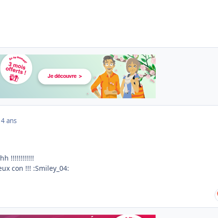
14 ans
!!!!!!!!!!!
x con !!! :Smiley_04: