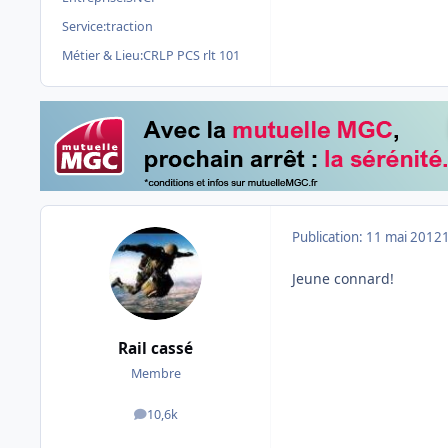
Service:
traction
Métier & Lieu:
CRLP PCS rlt 101
Publication:
11 mai 2012
Jeune connard!
Rail cassé
Membre
10,6k
messages