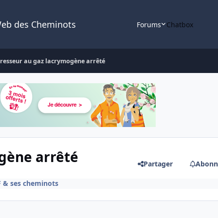
Web des Cheminots
Forums
Chatbox
gresseur au gaz lacrymogène arrêté
gène arrêté
Partager
Abonn
F & ses cheminots