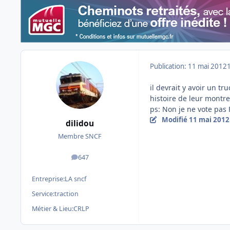
Publication:
11 mai 2012
il devrait y avoir un tr
histoire de leur montrer
ps: Non je ne vote pas F
Modifié
11 mai 2012
dilidou
Membre SNCF
647
messages
Entreprise:
LA sncf
Service:
traction
Métier & Lieu:
CRLP