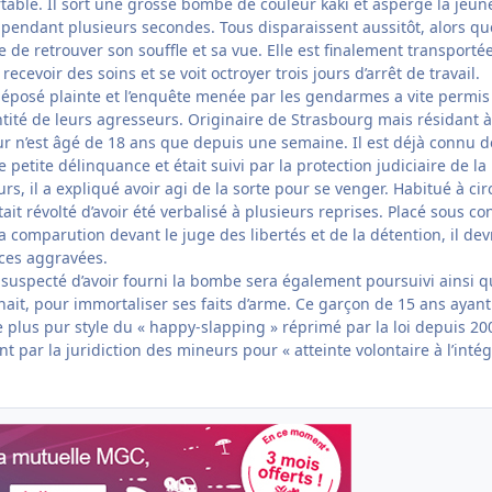
table. Il sort une grosse bombe de couleur kaki et asperge la jeun
pendant plusieurs secondes. Tous disparaissent aussitôt, alors qu
e de retrouver son souffle et sa vue. Elle est finalement transporté
 recevoir des soins et se voit octroyer trois jours d’arrêt de travail.
déposé plainte et l’enquête menée par les gendarmes a vite permis
entité de leurs agresseurs. Originaire de Strasbourg mais résidant à
ur n’est âgé de 18 ans que depuis une semaine. Il est déjà connu d
e petite délinquance et était suivi par la protection judiciaire de la
s, il a expliqué avoir agi de la sorte pour se venger. Habitué à cir
 était révolté d’avoir été verbalisé à plusieurs reprises. Placé sous co
sa comparution devant le juge des libertés et de la détention, il dev
ces aggravées.
suspecté d’avoir fourni la bombe sera également poursuivi ainsi q
ait, pour immortaliser ses faits d’arme. Ce garçon de 15 ans ayant
e plus pur style du « happy-slapping » réprimé par la loi depuis 20
t par la juridiction des mineurs pour « atteinte volontaire à l’intég