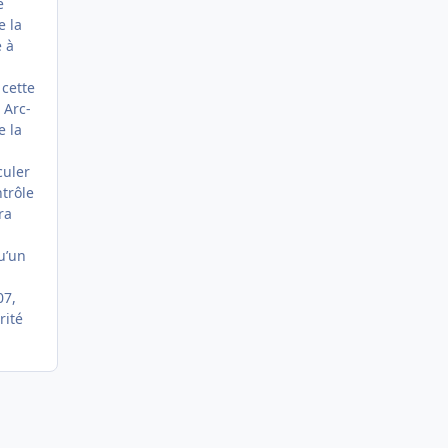
e
e la
e à
 cette
 Arc-
e la
culer
ntrôle
ra
u’un
07,
rité