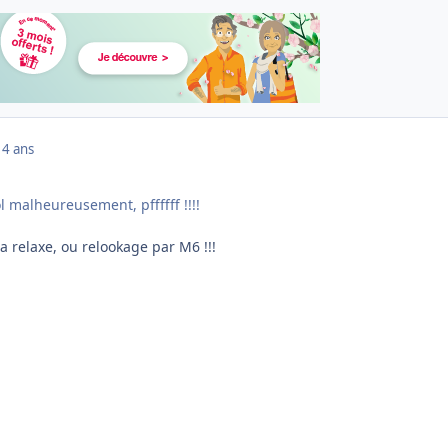
14 ans
l malheureusement, pffffff !!!!
la relaxe, ou relookage par M6 !!!