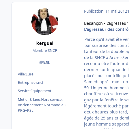
Publication:
11 mai 2012
Besançon - L’agresseur
L’agresseur des contrô
Parce qu’il avait été ve
kerguel
par surprise des cont
Membre SNCF
L’auteur de la double 
de la SNCF à Arc-et-Se
8,8k
reconnu être l’auteur 
messages
dernier sur le quai de 
Ville:
Eure
placé sous contrôle judi
Samedi après-midi, un 
Entreprise:
sncf
50. Un jeune homme s’a
Service:
Equipement
chauffeur où se trouve «
Métier & Lieu:
Hors service.
gaz par la fenêtre le w
Anciennement Normandie +
légèrement touché par 
PRG+PSL
deux heures plus tard, 
âgée de 25 ans et domi
jeune homme s’approche 