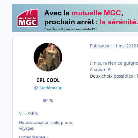
Publication:
11 mai 2012
Il n'aura rien ce guigno
A suivre !!!
Deux choix possibles : 
CRL COOL
Modérateur
17k
messages
Ville:
PARIS
Hobbies:
aviation civile, photo,
voyages
Entreprise:
SNCF