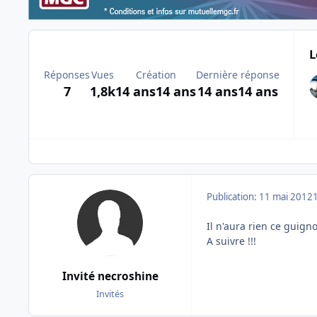
L
Réponses
Vues
Création
Dernière réponse
7
1,8k
14 ans
14 ans
14 ans
14 ans
Publication:
11 mai 2012
Il n'aura rien ce guigno
A suivre !!!
Invité necroshine
Invités