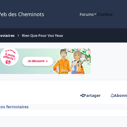
Web des Cheminots
Forums
Chatbox
roviaires
Rien Que Pour Vos Yeux
Partager
Abonn
os ferroviaires