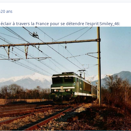
6
20 ans
 éclair à travers la France pour se détendre l'esprit:Smiley_46: