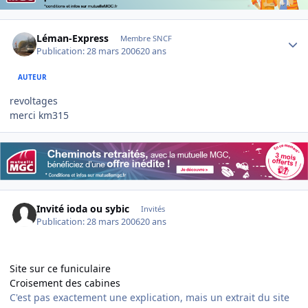
Author stats
Léman-Express
Membre SNCF
Publication:
28 mars 2006
20 ans
AUTEUR
revoltages
merci km315
Invité ioda ou sybic
Invités
Publication:
28 mars 2006
20 ans
Site sur ce funiculaire
Croisement des cabines
C'est pas exactement une explication, mais un extrait du site