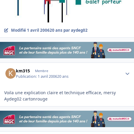
Modifié
1 avril 2006
20 ans
par aydeg02
Author stats
km315
Membre
Publication:
1 avril 2006
20 ans
Voila une explication claire et technique efficace, mersy
Aydeg02 cartonrouge