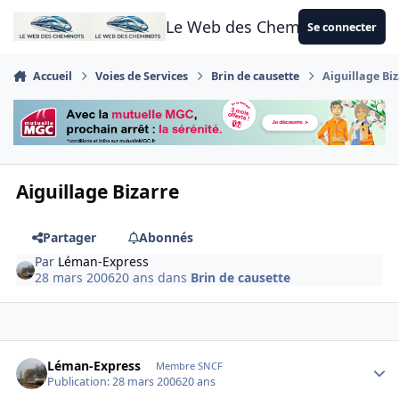
Aller au contenu
Le Web des Cheminots
Se connecter
Accueil
Voies de Services
Brin de causette
Aiguillage Bi
Aiguillage Bizarre
Partager
Abonnés
Par
Léman-Express
28 mars 2006
20 ans
dans
Brin de causette
Author stats
Léman-Express
Membre SNCF
Publication:
28 mars 2006
20 ans