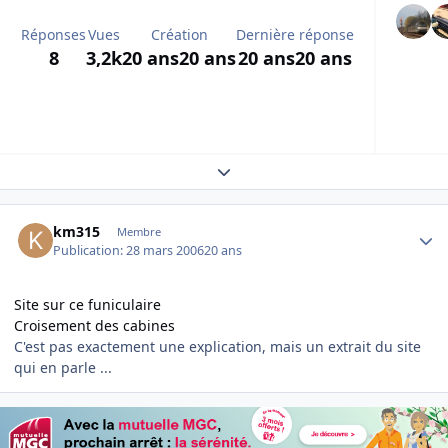
Réponses
Vues
Création
Dernière réponse
8
3,2k
20 ans
20 ans
20 ans
20 ans
Expand topic overview
Author stats
km315
Membre
Publication:
28 mars 2006
20 ans
Site sur ce funiculaire
Croisement des cabines
C'est pas exactement une explication, mais un extrait du site
qui en parle ...