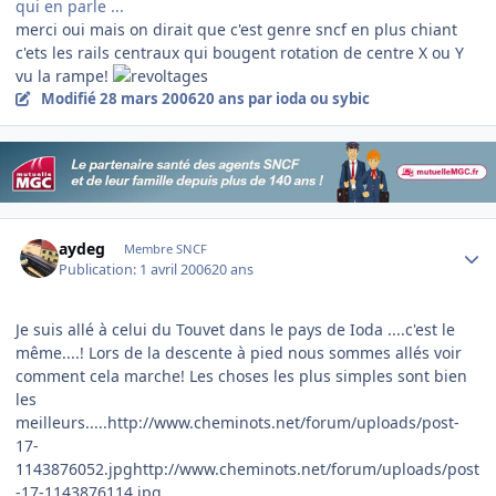
qui en parle ...
merci oui mais on dirait que c'est genre sncf en plus chiant
c'ets les rails centraux qui bougent rotation de centre X ou Y
vu la rampe!
Modifié
28 mars 2006
20 ans
par ioda ou sybic
Author stats
aydeg
Membre SNCF
Publication:
1 avril 2006
20 ans
Je suis allé à celui du Touvet dans le pays de Ioda ....c'est le
même....! Lors de la descente à pied nous sommes allés voir
comment cela marche! Les choses les plus simples sont bien
les
meilleurs.....http://www.cheminots.net/forum/uploads/post-
17-
1143876052.jpghttp://www.cheminots.net/forum/uploads/post
-17-1143876114.jpg