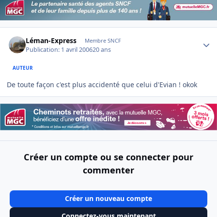
Author stats
Léman-Express
Membre SNCF
Publication:
1 avril 2006
20 ans
AUTEUR
De toute façon c'est plus accidenté que celui d'Evian ! okok
Créer un compte ou se connecter pour
commenter
Créer un nouveau compte
Connectez-vous maintenant