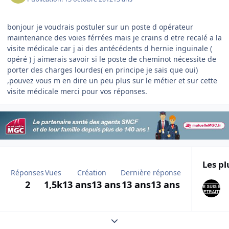
bonjour je voudrais postuler sur un poste d opérateur
maintenance des voies férrées mais je crains d etre recalé a la
visite médicale car j ai des antécédents d hernie inguinale (
opéré ) j aimerais savoir si le poste de cheminot nécessite de
porter des charges lourdes( en principe je sais que oui)
,pouvez vous m en dire un peu plus sur le métier et sur cette
visite médicale merci pour vos réponses.
Les pl
Réponses
Vues
Création
Dernière réponse
2
1,5k
13 ans
13 ans
13 ans
13 ans
Expand topic overview