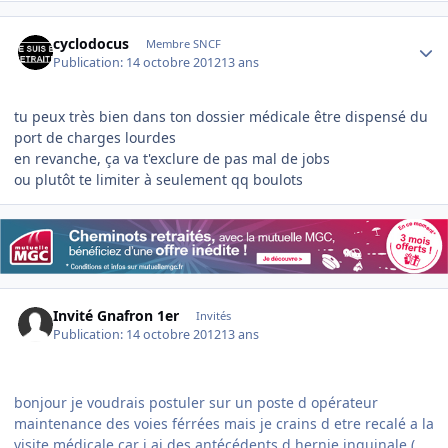
Author stats
cyclodocus
Membre SNCF
Publication:
14 octobre 2012
13 ans
tu peux très bien dans ton dossier médicale être dispensé du
port de charges lourdes
en revanche, ça va t'exclure de pas mal de jobs
ou plutôt te limiter à seulement qq boulots
Invité Gnafron 1er
Invités
Publication:
14 octobre 2012
13 ans
bonjour je voudrais postuler sur un poste d opérateur
maintenance des voies férrées mais je crains d etre recalé a la
visite médicale car j ai des antécédents d hernie inguinale (