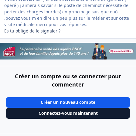
opéré ) j aimerais savoir si le poste de cheminot nécessite de
porter des charges lourdes( en principe je sais que oui)
,pouvez vous m en dire un peu plus sur le métier et sur cette
visite médicale merci pour vos réponses.
Es tu obligé de le signaler ?
Créer un compte ou se connecter pour
commenter
Créer un nouveau compte
Connectez-vous maintenant