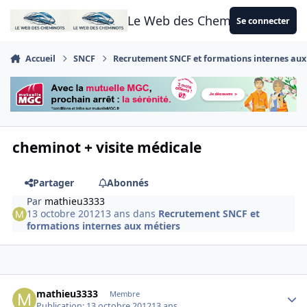
Aller au contenu
Le Web des Cheminots
Se connecter
Accueil
SNCF
Recrutement SNCF et formations internes aux
cheminot + visite médicale
Partager
Abonnés
Par
mathieu3333
13 octobre 2012
13 ans
dans
Recrutement SNCF et
formations internes aux métiers
Author stats
mathieu3333
Membre
Publication:
13 octobre 2012
13 ans