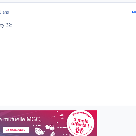
0 ans
AU
ley_32: