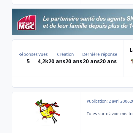
L
Réponses
Vues
Création
Dernière réponse
5
4,2k
20 ans
20 ans
20 ans
20 ans
Publication:
2 avril 2006
2
Tu es sur d'avoir mis t