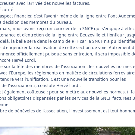
creuser avec l'arrivée des nouvelles factures.
écurité
aspect financier, c'est l'avenir même de la ligne entre Pont-Audeme
la décision des membres du bureau.
mars, nous avons reçu un courrier de la SNCF qui s'engage à effec
enance et d'entretien de la ligne entre Beuzeville et Honfleur jusqu
 delà, la balle sera dans le camp de RFF car la SNCF n'a pu identifie
e d'engendrer la réactivation de cette section de voie. Autrement di
annonce officiellement puisque sans entretien, il sera impossible d
ncore Hervé Lordi.
 sur la tête des membres de l'association : les nouvelles normes 
Avec l'Europe, les règlements en matière de circulations ferroviaire
ndre vers l'unification. C'est une nouvelle transition pour les
de l'association », constate Hervé Lordi.
e et également coûteuse : pour se mettre aux nouvelles normes, il fa
ons obligatoires dispensées par les services de la SNCF facturées 
onne.
mbre de bénévoles de l'association, l'investissement est tout bonne