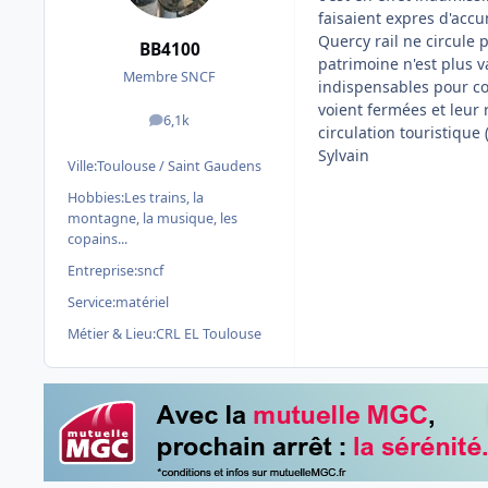
faisaient expres d'accu
Quercy rail ne circule 
BB4100
patrimoine n'est plus va
Membre SNCF
indispensables pour co
voient fermées et leur 
6,1k
messages
circulation touristique
Sylvain
Ville:
Toulouse / Saint Gaudens
Hobbies:
Les trains, la
montagne, la musique, les
copains...
Entreprise:
sncf
Service:
matériel
Métier & Lieu:
CRL EL Toulouse