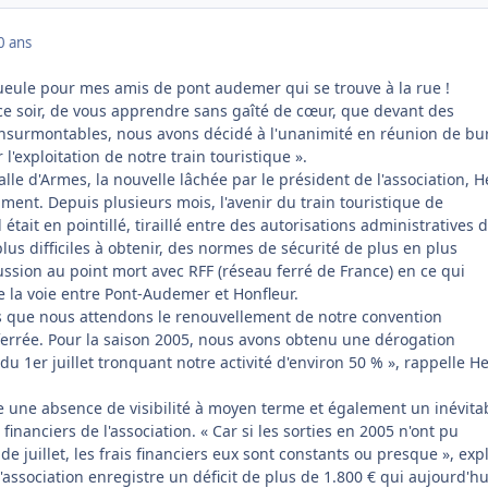
0 ans
gueule pour mes amis de pont audemer qui se trouve à la rue !
, ce soir, de vous apprendre sans gaîté de cœur, que devant des
insurmontables, nous avons décidé à l'unanimité en réunion de bu
 l'exploitation de notre train touristique ».
alle d'Armes, la nouvelle lâchée par le président de l'association, H
iment. Depuis plusieurs mois, l'avenir du train touristique de
 était en pointillé, tiraillé entre des autorisations administratives 
plus difficiles à obtenir, des normes de sécurité de plus en plus
ssion au point mort avec RFF (réseau ferré de France) en ce qui
de la voie entre Pont-Audemer et Honfleur.
ois que nous attendons le renouvellement de notre convention
e ferrée. Pour la saison 2005, nous avons obtenu une dérogation
 du 1er juillet tronquant notre activité d'environ 50 % », rappelle H
une absence de visibilité à moyen terme et également un inévita
inanciers de l'association. « Car si les sorties en 2005 n'ont pu
e juillet, les frais financiers eux sont constants ou presque », exp
l'association enregistre un déficit de plus de 1.800 € qui aujourd'hu