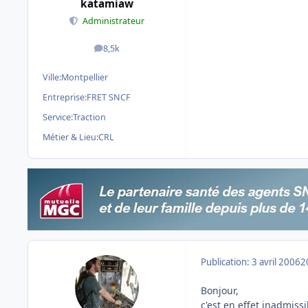
katamiaw
Administrateur
8,5k
messages
Ville:
Montpellier
Entreprise:
FRET SNCF
Service:
Traction
Métier & Lieu:
CRL
Publication:
3 avril 2006
2
Bonjour,
c'est en effet inadmiss