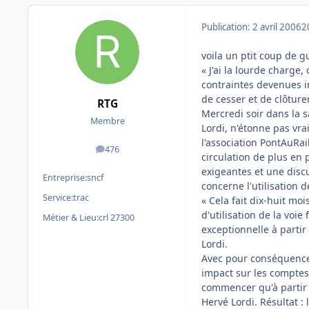
Publication:
2 avril 2006
2
voila un ptit coup de 
« J'ai la lourde charge
contraintes devenues 
de cesser et de clôturer
RTG
Mercredi soir dans la s
Membre
Lordi, n'étonne pas vra
l'association PontAuRail
476
messages
circulation de plus en 
exigeantes et une discu
Entreprise:
sncf
concerne l'utilisation 
Service:
trac
« Cela fait dix-huit m
d'utilisation de la voi
Métier & Lieu:
crl 27300
exceptionnelle à partir
Lordi.
Avec pour conséquence 
impact sur les comptes f
commencer qu'à partir d
Hervé Lordi. Résultat : 