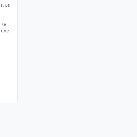
s. Le
 se
c une