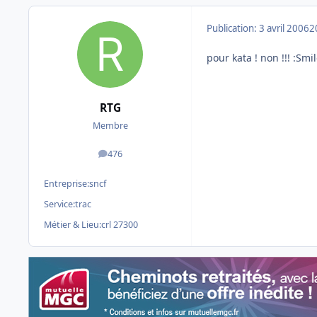
Publication:
3 avril 2006
2
pour kata ! non !!! :Smi
RTG
Membre
476
messages
Entreprise:
sncf
Service:
trac
Métier & Lieu:
crl 27300