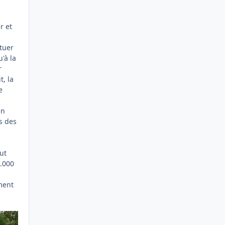
r et
tuer
'à la
r
t, la
e
en
s des
ut
3.000
ment