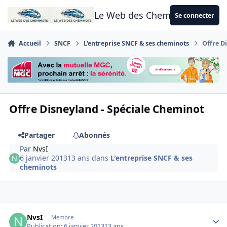
Aller au contenu
Le Web des Cheminots
Se connecter
Accueil
SNCF
L'entreprise SNCF & ses cheminots
Offre D
Offre Disneyland - Spéciale Cheminot
Partager
Abonnés
Par
NvsI
6 janvier 2013
13 ans
dans
L'entreprise SNCF & ses
cheminots
Author stats
NvsI
Membre
Publication:
6 janvier 2013
13 ans