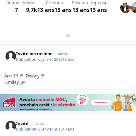
Réponses
Vues
Création
Dernière réponse
7
9,7k
13 ans
13 ans
13 ans
13 ans
Expand topic overview
Invité necroshine
Invités
Publication:
6 janvier 2013
13 ans
Arrrffff !!!! Disney !!!!
:Smiley_04:
Invité
Invités
Publication:
6 janvier 2013
13 ans