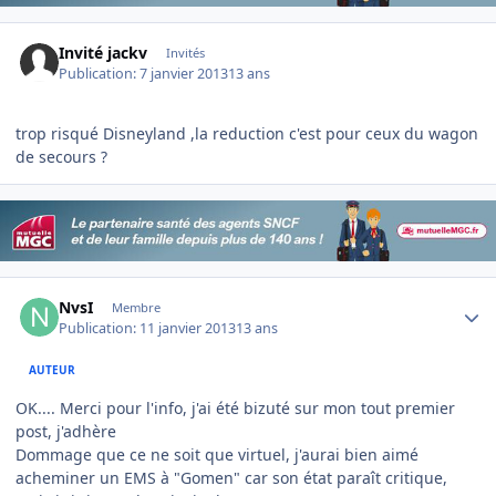
Invité jackv
Invités
Publication:
7 janvier 2013
13 ans
trop risqué
Disneyland
,la reduction c'est pour ceux du wagon
de secours ?
Author stats
NvsI
Membre
Publication:
11 janvier 2013
13 ans
AUTEUR
OK.... Merci pour l'info, j'ai été bizuté sur mon tout premier
post, j'adhère
Dommage que ce ne soit que virtuel, j'aurai bien aimé
acheminer un EMS à "Gomen" car son état paraît critique,