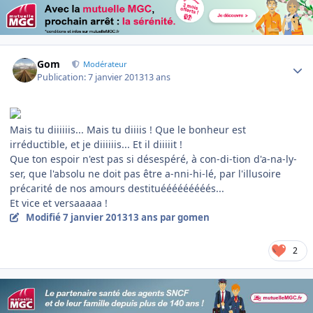
Author stats
Gom
Modérateur
Publication:
7 janvier 2013
13 ans
Mais tu diiiiiis... Mais tu diiiis ! Que le bonheur est
irréductible, et je diiiiiis... Et il diiiiit !
Que ton espoir n'est pas si désespéré, à con-di-tion d'a-na-ly-
ser, que l'absolu ne doit pas être a-nni-hi-lé, par l'illusoire
précarité de nos amours destituééééééééés...
Et vice et versaaaaa !
Modifié
7 janvier 2013
13 ans
par gomen
2